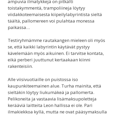
ampuvia ilmatykkejä on pitkälti
toistakymmentä, trampoliineja löytyy
viidakkoteemaisesta kiipeilylabyrintista sieltä
täältä, pallomereen voi pulahtaa monessa
paikassa…
Testiryhmämme rautakangen mieleen oli myös
se, että kaikki labyrintin käytävät pystyy
kävelemään myös aikuinen. Ei tarvitse kontata,
eikä perberi juuttunut kertaakaan kiinni
rakenteisiin.
Alle viisivuotiaille on puistossa iso
kaupunkiteemainen alue. Turha mainita, että
sieltäkin löytyy liukumäkeä ja pallomerta.
Pelikoneita ja vastaavia lisämaksupoletteja
kerääviä laitteita Leon hallissa ei ole. Pari
ilmakiekkoa kyllä, mutta ne ovat pääsymaksulla