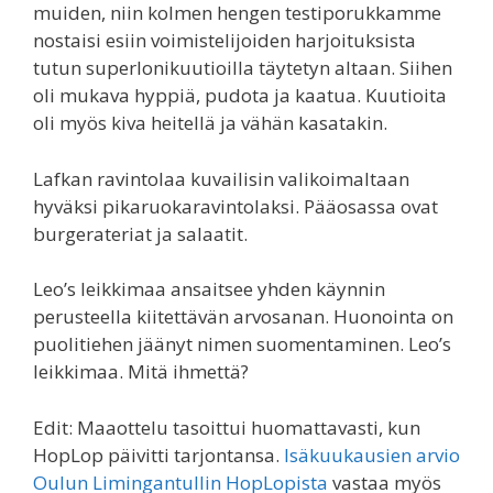
muiden, niin kolmen hengen testiporukkamme
nostaisi esiin voimistelijoiden harjoituksista
tutun superlonikuutioilla täytetyn altaan. Siihen
oli mukava hyppiä, pudota ja kaatua. Kuutioita
oli myös kiva heitellä ja vähän kasatakin.
Lafkan ravintolaa kuvailisin valikoimaltaan
hyväksi pikaruokaravintolaksi. Pääosassa ovat
burgerateriat ja salaatit.
Leo’s leikkimaa ansaitsee yhden käynnin
perusteella kiitettävän arvosanan. Huonointa on
puolitiehen jäänyt nimen suomentaminen. Leo’s
leikkimaa. Mitä ihmettä?
Edit: Maaottelu tasoittui huomattavasti, kun
HopLop päivitti tarjontansa.
Isäkuukausien arvio
Oulun Limingantullin HopLopista
vastaa myös