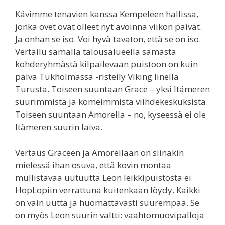
Kävimme tenavien kanssa Kempeleen hallissa,
jonka ovet ovat olleet nyt avoinna viikon päivät.
Ja onhan se iso. Voi hyvä tavaton, että se on iso.
Vertailu samalla talousalueella samasta
kohderyhmästä kilpailevaan puistoon on kuin
päivä Tukholmassa -risteily Viking linellä
Turusta. Toiseen suuntaan Grace – yksi Itämeren
suurimmista ja komeimmista viihdekeskuksista.
Toiseen suuntaan Amorella – no, kyseessä ei ole
Itämeren suurin laiva.
Vertaus Graceen ja Amorellaan on siinäkin
mielessä ihan osuva, että kovin montaa
mullistavaa uutuutta Leon leikkipuistosta ei
HopLopiin verrattuna kuitenkaan löydy. Kaikki
on vain uutta ja huomattavasti suurempaa. Se
on myös Leon suurin valtti: vaahtomuovipalloja