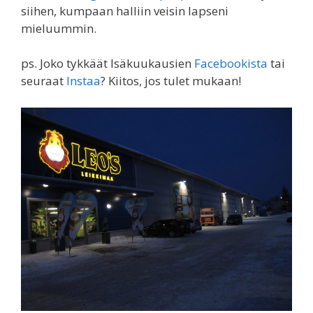
siihen, kumpaan halliin veisin lapseni
mieluummin.
ps. Joko tykkäät Isäkuukausien
Facebookista
tai
seuraat
Instaa
? Kiitos, jos tulet mukaan!