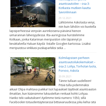
asuntoautoilee – osa 3:
Kotkasta mutkien kautta
Savonlinnaan
29.12.2021
Lähtömme Askolasta venyi,
niin kuin lähdön voi kuvitella
lapsiperheessä venyvän aurinkoisena päivänä hienon
uimarannan läheisyydessä. Ilta-auringossa huristelimme
Kotkaan, jonka Katariinan meripuiston olin täpännyt jo
kevättalvella Haluan käydä -listalle Googlen kartoissa. Lisäksi
meripuistoa vinkkasi puskaparkiksi sekä …
Kolmilapsisen perheen
asuntoautoilukokemukset –
osa 2: Lohja, Torholan luola,
Porvoo, Askola
20.09.2021
Tänne tullaan uudelleen!
Pitää tulla pidemmäksi
aikaa! Olipa mahtava paikka! Isot lupaukset täyttivät asuntoauton
ilmatilan, kun käänsimme luksusteltan renkaat kohti Lohjaa.
Hanko teki vaikutuksen! Ajelimme tietä numero 1050, sillä
Facebookin totuudentäyteisessä bittiavaruudessa joku kehui sitä