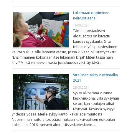
…
Lukemaan oppiminen
nelivuotiaana
16.09.2021
Tämän postauksen
aloitusotos on kuvattu
kuudes syyskuuta. Siitä
tehtiin myös pikaviestimen
kautta sukulaisille lähtenyt versio, jossa kuvaan oli liitetty teksti:
“Ensimmäinen kokonaan itse lukemani kirja!” Miten tässä näin
kävi? Missä vaiheessa vasta joulukuussa viisi täyttävä …
Virallinen syksy vuosimallia
2021
25.08.2021
Syksy alkoi tänä vuonna
keskiviikkona. Sillä syksyhän
se on, kun koulujen pihat
täyttyvät. Kesästä syksyyn
yhdessä yössä. Meille syksy kantoi kaksi isoa muutosta.
Nuorimman hoitolaitos pääsi mukaan kaksivuotisen esikoulun
kokeiluun. 2016 syntynyt aloitti siis viskarieskarin. …