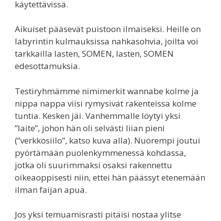
käytettävissä.
Aikuiset pääsevät puistoon ilmaiseksi. Heille on
labyrintin kulmauksissa nahkasohvia, joilta voi
tarkkailla lasten, SOMEN, lasten, SOMEN
edesottamuksia.
Testiryhmämme nimimerkit wannabe kolme ja
nippa nappa viisi rymysivät rakenteissa kolme
tuntia. Kesken jäi. Vanhemmalle löytyi yksi
”laite”, johon hän oli selvästi liian pieni
(”verkkosiilo”, katso kuva alla). Nuorempi joutui
pyörtämään puolenkymmenessä kohdassa,
jotka oli suurimmaksi osaksi rakennettu
oikeaoppisesti niin, ettei hän päässyt etenemään
ilman faijan apua.
Jos yksi temuamisrasti pitäisi nostaa ylitse