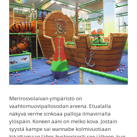
Merirosvolaivan ympäristö on
vaahtomuovipallosodan areena. Etualalla
näkyvä verme sinkoaa palloja ilmavirralla
ylöspäin. Koneen ääni on melko kova. Jostain
syystä kampe sai wannabe kolmivuotiaan
kikattamaan lähes hysteerisesti sen jälkeen, kun