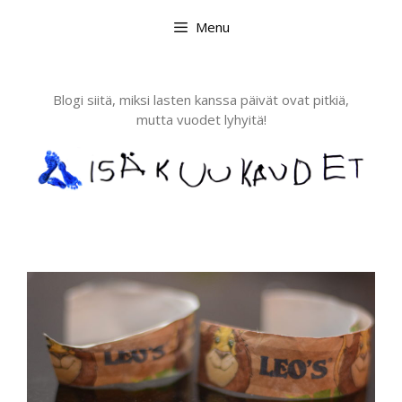
Skip
Menu
to
content
Blogi siitä, miksi lasten kanssa päivät ovat pitkiä,
mutta vuodet lyhyitä!