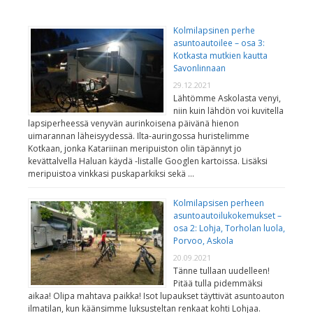
Kolmilapsinen perhe
asuntoautoilee – osa 3:
Kotkasta mutkien kautta
Savonlinnaan
29.12.2021
Lähtömme Askolasta venyi,
niin kuin lähdön voi kuvitella
lapsiperheessä venyvän aurinkoisena päivänä hienon
uimarannan läheisyydessä. Ilta-auringossa huristelimme
Kotkaan, jonka Katariinan meripuiston olin täpännyt jo
kevättalvella Haluan käydä -listalle Googlen kartoissa. Lisäksi
meripuistoa vinkkasi puskaparkiksi sekä …
Kolmilapsisen perheen
asuntoautoilukokemukset –
osa 2: Lohja, Torholan luola,
Porvoo, Askola
20.09.2021
Tänne tullaan uudelleen!
Pitää tulla pidemmäksi
aikaa! Olipa mahtava paikka! Isot lupaukset täyttivät asuntoauton
ilmatilan, kun käänsimme luksusteltan renkaat kohti Lohjaa.