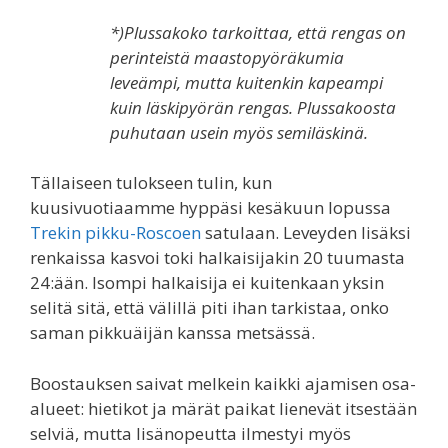
*)Plussakoko tarkoittaa, että rengas on
perinteistä maastopyöräkumia
leveämpi, mutta kuitenkin kapeampi
kuin läskipyörän rengas. Plussakoosta
puhutaan usein myös semiläskinä.
Tällaiseen tulokseen tulin, kun
kuusivuotiaamme hyppäsi kesäkuun lopussa
Trekin pikku-Roscoen
satulaan. Leveyden lisäksi
renkaissa kasvoi toki halkaisijakin 20 tuumasta
24:ään. Isompi halkaisija ei kuitenkaan yksin
selitä sitä, että välillä piti ihan tarkistaa, onko
saman pikkuäijän kanssa metsässä.
Boostauksen saivat melkein kaikki ajamisen osa-
alueet: hietikot ja märät paikat lienevät itsestään
selviä, mutta lisänopeutta ilmestyi myös