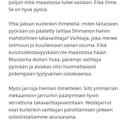
paljon niitä maastossa tulee vastaan. Eikä ihme.
Se on hyvä pyörä.
Yhtä jaksan kuitenkin ihmetellä: miten tällaiseen
pyörään on päätetty laittaa Shimanon halvin
mahdollinen takavaihtaja? Vaihtaja, joka menee
solmuun jo kuullessaan sanan osuma. Eikä
kulutuskestävyyskään ole maastossa häävi.
Muutama dollari lisää, parempi vaihtaja
pyörään ja asiakas olisi huomattavasti
pidempään tyytyväinen ostokseensa.
Myös jarruja hieman ihmettelen. Silti ymmärrän
mekaanisiin jarruihin päätymisen hyvin
verrattuna takavaihtajavalintaan. Nestejarrut
ovat kuitenkin vaihtajan päivittämisen jälkeen
ostoslistallamme seuraavana.