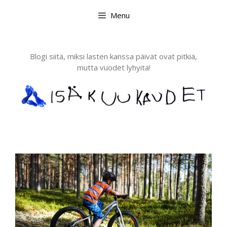
Skip
Menu
to
content
Blogi siitä, miksi lasten kanssa päivät ovat pitkiä,
mutta vuodet lyhyitä!