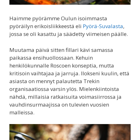
Haimme pyörämme Oulun isoimmasta
pyöräilyn erikoisliikkeestä eli
Pyörä-Suvalasta
,
jossa se oli kasattu ja säädetty viimeisen päälle.
Muutama päivä sitten fillari kävi samassa
paikassa ensihuollossaan. Kehuin
henkilökunnalle Roscoen konseptia, mutta
kritisoin vaihtajaa ja jarruja. Ilokseni kuulin, että
asiasta on mennyt palautetta Trekin
organisaatiossa varsin ylös. Mielenkiintoista
nähdä, millaisia ratkaisuita voimasiirrossa ja
vauhdinsurmaajissa on tulevien vuosien
malleissa.