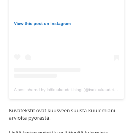
View this post on Instagram
A post shared by Isäkuukaudet-blogi (@isakuukaudet)
on
Sep 
Kuvatekstit ovat kuusveen suusta kuulemiani
arvioita pyörästä.
Lisää lasten pyöräilyyn liittyvää lukemista