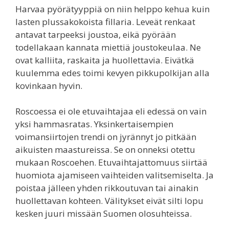
Harvaa pyörätyyppiä on niin helppo kehua kuin
lasten plussakokoista fillaria. Leveät renkaat
antavat tarpeeksi joustoa, eikä pyörään
todellakaan kannata miettiä joustokeulaa. Ne
ovat kalliita, raskaita ja huollettavia. Eivätkä
kuulemma edes toimi kevyen pikkupolkijan alla
kovinkaan hyvin.
Roscoessa ei ole etuvaihtajaa eli edessä on vain
yksi hammasratas. Yksinkertaisempien
voimansiirtojen trendi on jyrännyt jo pitkään
aikuisten maastureissa. Se on onneksi otettu
mukaan Roscoehen. Etuvaihtajattomuus siirtää
huomiota ajamiseen vaihteiden valitsemiselta. Ja
poistaa jälleen yhden rikkoutuvan tai ainakin
huollettavan kohteen. Välitykset eivät silti lopu
kesken juuri missään Suomen olosuhteissa.