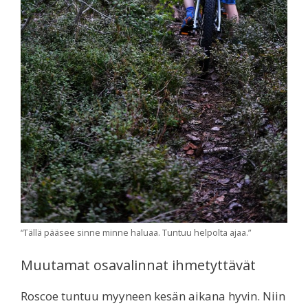
“Tällä pääsee sinne minne haluaa. Tuntuu helpolta ajaa.”
Muutamat osavalinnat ihmetyttävät
Roscoe tuntuu myyneen kesän aikana hyvin. Niin