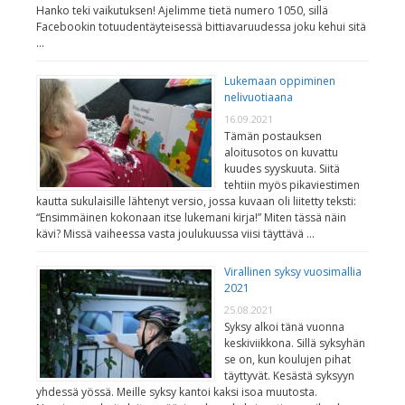
Hanko teki vaikutuksen! Ajelimme tietä numero 1050, sillä
Facebookin totuudentäyteisessä bittiavaruudessa joku kehui sitä
…
Lukemaan oppiminen
nelivuotiaana
16.09.2021
Tämän postauksen
aloitusotos on kuvattu
kuudes syyskuuta. Siitä
tehtiin myös pikaviestimen
kautta sukulaisille lähtenyt versio, jossa kuvaan oli liitetty teksti:
“Ensimmäinen kokonaan itse lukemani kirja!” Miten tässä näin
kävi? Missä vaiheessa vasta joulukuussa viisi täyttävä …
Virallinen syksy vuosimallia
2021
25.08.2021
Syksy alkoi tänä vuonna
keskiviikkona. Sillä syksyhän
se on, kun koulujen pihat
täyttyvät. Kesästä syksyyn
yhdessä yössä. Meille syksy kantoi kaksi isoa muutosta.