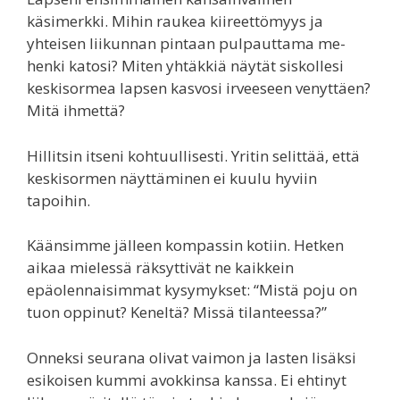
käsimerkki. Mihin raukea kiireettömyys ja
yhteisen liikunnan pintaan pulpauttama me-
henki katosi? Miten yhtäkkiä näytät siskollesi
keskisormea lapsen kasvosi irveeseen venyttäen?
Mitä ihmettä?
Hillitsin itseni kohtuullisesti. Yritin selittää, että
keskisormen näyttäminen ei kuulu hyviin
tapoihin.
Käänsimme jälleen kompassin kotiin. Hetken
aikaa mielessä räksyttivät ne kaikkein
epäolennaisimmat kysymykset: “Mistä poju on
tuon oppinut? Keneltä? Missä tilanteessa?”
Onneksi seurana olivat vaimon ja lasten lisäksi
esikoisen kummi avokkinsa kanssa. Ei ehtinyt