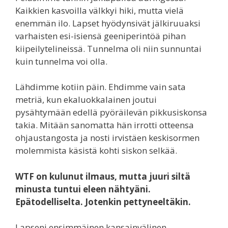
Kaikkien kasvoilla välkkyi hiki, mutta vielä
enemmän ilo. Lapset hyödynsivät jälkiruuaksi
varhaisten esi-isiensä geeniperintöä pihan
kiipeilytelineissä. Tunnelma oli niin sunnuntai
kuin tunnelma voi olla.
Lähdimme kotiin päin. Ehdimme vain sata
metriä, kun ekaluokkalainen joutui
pysähtymään edellä pyöräilevän pikkusiskonsa
takia. Mitään sanomatta hän irrotti otteensa
ohjaustangosta ja nosti irvistäen keskisormen
molemmista käsistä kohti siskon selkää.
WTF on kulunut ilmaus, mutta juuri siltä
minusta tuntui eleen nähtyäni.
Epätodelliselta. Jotenkin pettyneeltäkin.
Lapseni ensimmäinen kansainvälinen