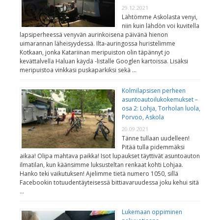
29.12.2021
Lähtömme Askolasta venyi,
niin kuin lähdön voi kuvitella
lapsiperheessä venyvän aurinkoisena päivänä hienon
uimarannan läheisyydessä. Ilta-auringossa huristelimme
Kotkaan, jonka Katariinan meripuiston olin täpännyt jo
kevättalvella Haluan käydä -listalle Googlen kartoissa. Lisäksi
meripuistoa vinkkasi puskaparkiksi sekä …
Kolmilapsisen perheen
asuntoautoilukokemukset –
osa 2: Lohja, Torholan luola,
Porvoo, Askola
20.09.2021
Tänne tullaan uudelleen!
Pitää tulla pidemmäksi
aikaa! Olipa mahtava paikka! Isot lupaukset täyttivät asuntoauton
ilmatilan, kun käänsimme luksusteltan renkaat kohti Lohjaa.
Hanko teki vaikutuksen! Ajelimme tietä numero 1050, sillä
Facebookin totuudentäyteisessä bittiavaruudessa joku kehui sitä
…
Lukemaan oppiminen