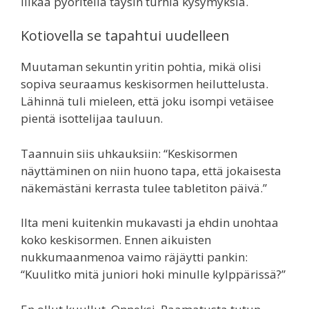
liikaa pyöritellä täysin turhia kysymyksiä.
Kotiovella se tapahtui uudelleen
Muutaman sekuntin yritin pohtia, mikä olisi
sopiva seuraamus keskisormen heiluttelusta.
Lähinnä tuli mieleen, että joku isompi vetäisee
pientä isottelijaa tauluun.
Taannuin siis uhkauksiin: “Keskisormen
näyttäminen on niin huono tapa, että jokaisesta
näkemästäni kerrasta tulee tabletiton päivä.”
Ilta meni kuitenkin mukavasti ja ehdin unohtaa
koko keskisormen. Ennen aikuisten
nukkumaanmenoa vaimo räjäytti pankin:
“Kuulitko mitä juniori hoki minulle kylppärissä?”