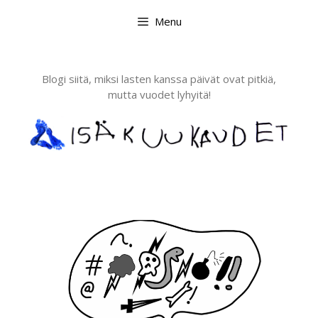
Skip
Menu
to
content
Blogi siitä, miksi lasten kanssa päivät ovat pitkiä,
mutta vuodet lyhyitä!