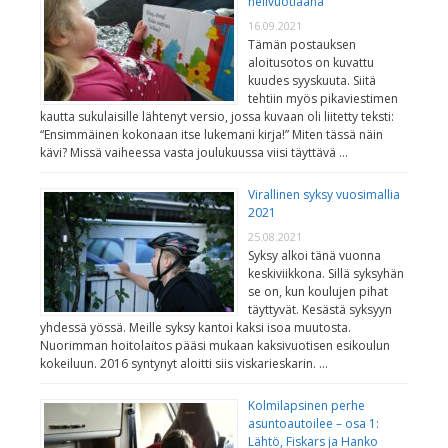
nelivuotiaana
16.09.2021
Tämän postauksen
aloitusotos on kuvattu
kuudes syyskuuta. Siitä
tehtiin myös pikaviestimen
kautta sukulaisille lähtenyt versio, jossa kuvaan oli liitetty teksti:
“Ensimmäinen kokonaan itse lukemani kirja!” Miten tässä näin
kävi? Missä vaiheessa vasta joulukuussa viisi täyttävä …
Virallinen syksy vuosimallia
2021
25.08.2021
Syksy alkoi tänä vuonna
keskiviikkona. Sillä syksyhän
se on, kun koulujen pihat
täyttyvät. Kesästä syksyyn
yhdessä yössä. Meille syksy kantoi kaksi isoa muutosta.
Nuorimman hoitolaitos pääsi mukaan kaksivuotisen esikoulun
kokeiluun. 2016 syntynyt aloitti siis viskarieskarin. …
Kolmilapsinen perhe
asuntoautoilee – osa 1:
Lähtö, Fiskars ja Hanko