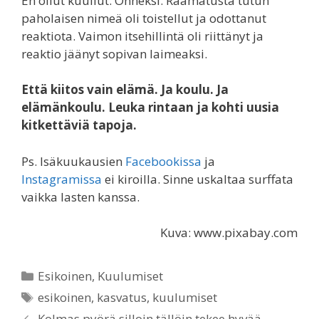
En ollut kuullut. Onneksi. Raamatusta tutun
paholaisen nimeä oli toistellut ja odottanut
reaktiota. Vaimon itsehillintä oli riittänyt ja
reaktio jäänyt sopivan laimeaksi.
Että kiitos vain elämä. Ja koulu. Ja
elämänkoulu. Leuka rintaan ja kohti uusia
kitkettäviä tapoja.
Ps. Isäkuukausien
Facebookissa
ja
Instagramissa
ei kiroilla. Sinne uskaltaa surffata
vaikka lasten kanssa.
Kuva: www.pixabay.com
Categories
Esikoinen
,
Kuulumiset
Tags
esikoinen
,
kasvatus
,
kuulumiset
Kolmas pyörä silloin tällöin tekee hyvää