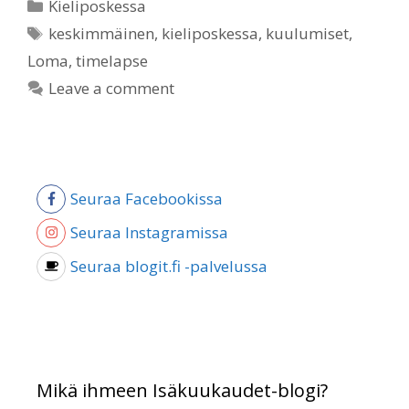
Categories
Kieliposkessa
Tags
keskimmäinen
,
kieliposkessa
,
kuulumiset
,
Loma
,
timelapse
Leave a comment
Seuraa Facebookissa
Seuraa Instagramissa
Seuraa blogit.fi -palvelussa
Mikä ihmeen Isäkuukaudet-blogi?