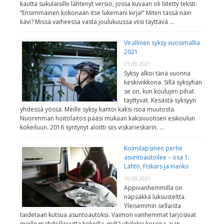
kautta sukulaisille lähtenyt versio, jossa kuvaan oli liitetty teksti:
“Ensimmäinen kokonaan itse lukemani kirja!” Miten tässä näin
kävi? Missä vaiheessa vasta joulukuussa viisi täyttävä …
Virallinen syksy vuosimallia
2021
25.08.2021
Syksy alkoi tänä vuonna
keskiviikkona. Sillä syksyhän
se on, kun koulujen pihat
täyttyvät. Kesästä syksyyn
yhdessä yössä. Meille syksy kantoi kaksi isoa muutosta.
Nuorimman hoitolaitos pääsi mukaan kaksivuotisen esikoulun
kokeiluun. 2016 syntynyt aloitti siis viskarieskarin. …
Kolmilapsinen perhe
asuntoautoilee – osa 1:
Lähtö, Fiskars ja Hanko
10.08.2021
Appivanhemmilla on
näpsäkkä luksusteltta.
Yleisemmin sellaista
taidetaan kutsua asuntoautoksi. Vaimon vanhemmat tarjosivat
meille mahdollisuutta kokeilla, miltä yhdeksi korona-ajan