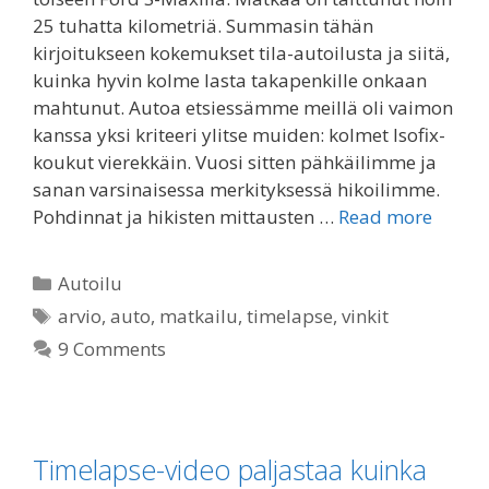
25 tuhatta kilometriä. Summasin tähän
kirjoitukseen kokemukset tila-autoilusta ja siitä,
kuinka hyvin kolme lasta takapenkille onkaan
mahtunut. Autoa etsiessämme meillä oli vaimon
kanssa yksi kriteeri ylitse muiden: kolmet Isofix-
koukut vierekkäin. Vuosi sitten pähkäilimme ja
sanan varsinaisessa merkityksessä hikoilimme.
Pohdinnat ja hikisten mittausten …
Read more
Categories
Autoilu
Tags
arvio
,
auto
,
matkailu
,
timelapse
,
vinkit
9 Comments
Timelapse-video paljastaa kuinka