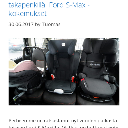
takapenkillä: Ford S-Max -
kokemukset
30.06.2017
by
Tuomas
Perheemme on ratsastanut nyt vuoden paikasta
toiseen Ford S-Maxilla. Matkaa on taittunut noin