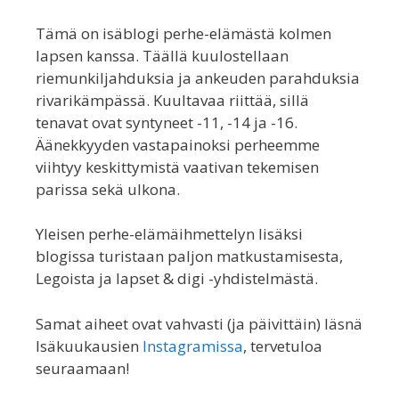
Tämä on isäblogi perhe-elämästä kolmen
lapsen kanssa. Täällä kuulostellaan
riemunkiljahduksia ja ankeuden parahduksia
rivarikämpässä. Kuultavaa riittää, sillä
tenavat ovat syntyneet -11, -14 ja -16.
Äänekkyyden vastapainoksi perheemme
viihtyy keskittymistä vaativan tekemisen
parissa sekä ulkona.
Yleisen perhe-elämäihmettelyn lisäksi
blogissa turistaan paljon matkustamisesta,
Legoista ja lapset & digi -yhdistelmästä.
Samat aiheet ovat vahvasti (ja päivittäin) läsnä
Isäkuukausien
Instagramissa
, tervetuloa
seuraamaan!