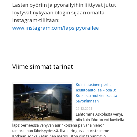
Lasten pyöriin ja pyöräilyihin liittyvät jutut
löytyvät nykyään blogin sijaan omalta
Instagram-tililtään:
www.instagram.com/lapsipyorailee
Viimeisimmät tarinat
Kolmilapsinen perhe
asuntoautoilee – osa 3:
Kotkasta mutkien kautta
Savonlinnaan
29.12.2021
Lähtömme Askolasta venyi,
niin kuin lähdön voi kuvitella
lapsiperheessä venyvän aurinkoisena päivänä hienon
uimarannan läheisyydessä. Ilta-auringossa huristelimme
Kotkaan, jonka Katariinan meripuiston olin täpännyt jo