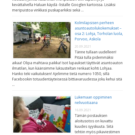
kevättalvella Haluan käydä -listalle Googlen kartoissa. Lisäksi
meripuistoa vinkkasi puskaparkiksi sekä …
Kolmilapsisen perheen
asuntoautoilukokemukset –
osa 2: Lohja, Torholan luola,
Porvoo, Askola
20.09.2021
Tänne tullaan uudelleen!
Pitää tulla pidemmäksi
aikaa! Olipa mahtava paikka! Isot lupaukset täyttivät asuntoauton
ilmatilan, kun käänsimme luksusteltan renkaat kohti Lohjaa.
Hanko teki vaikutuksen! Ajelimme tietä numero 1050, sillä
Facebookin totuudentäyteisessä bittiavaruudessa joku kehui sitä
…
Lukemaan oppiminen
nelivuotiaana
16.09.2021
Tämän postauksen
aloitusotos on kuvattu
kuudes syyskuuta. Siitä
tehtiin myös pikaviestimen