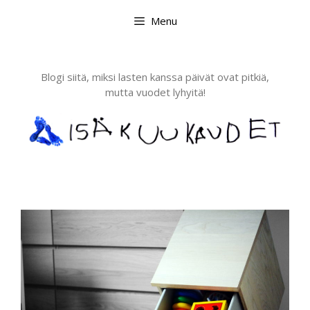
Skip
Menu
to
content
Blogi siitä, miksi lasten kanssa päivät ovat pitkiä,
mutta vuodet lyhyitä!