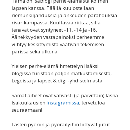
Tämä on isäblogi perhe-elämästä kolmen
lapsen kanssa. Täällä kuulostellaan
riemunkiljahduksia ja ankeuden parahduksia
rivarikämpässä. Kuultavaa riittää, sillä
tenavat ovat syntyneet -11, -14 ja -16.
Äänekkyyden vastapainoksi perheemme
viihtyy keskittymistä vaativan tekemisen
parissa sekä ulkona.
Yleisen perhe-elämäihmettelyn lisäksi
blogissa turistaan paljon matkustamisesta,
Legoista ja lapset & digi -yhdistelmästä.
Samat aiheet ovat vahvasti (ja päivittäin) läsnä
Isäkuukausien
Instagramissa
, tervetuloa
seuraamaan!
Lasten pyöriin ja pyöräilyihin liittyvät jutut