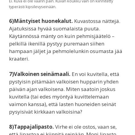
Ei. Kuva ei ole väärin päin. Kuvan koukku vain on kiinnitetty
typerästi kipsilevyseinään.
6)Mäntyiset huonekalut.
Kuvastossa nättejä.
Ajatuksissa hyvää suomalaista puuta.
Käytännössä mänty on kuin pehmisjäätelö –
pelkillä ikenillä pystyy puremaan siihen
hampaan jäljet ja pehmolelunkin osumasta jää
kraateri.
7)Valkoinen seinämaali.
En voi kuvitella, että
pystyisin pitämään valkoisen hupparin yhden
päivän ajan valkoisena. Miten saatoin joskus
kuvitella (tai edes myöntyä kuvittelemaan
vaimon kanssa), että lasten huoneiden seinät
pysyisivät kirkkaan valkoisina?
8)Tappajalipasto.
Virhe ei ole ostos, vaan se,
että lipastoa ei kiinnitä seinään. Moni lipasto