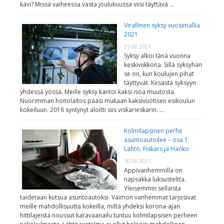
kävi? Missä vaiheessa vasta joulukuussa viisi täyttävä …
Virallinen syksy vuosimallia
2021
25.08.2021
Syksy alkoi tänä vuonna
keskiviikkona. Sillä syksyhän
se on, kun koulujen pihat
täyttyvät. Kesästä syksyyn
yhdessä yössä. Meille syksy kantoi kaksi isoa muutosta.
Nuorimman hoitolaitos pääsi mukaan kaksivuotisen esikoulun
kokeiluun. 2016 syntynyt aloitti siis viskarieskarin. …
Kolmilapsinen perhe
asuntoautoilee – osa 1:
Lähtö, Fiskars ja Hanko
10.08.2021
Appivanhemmilla on
näpsäkkä luksusteltta.
Yleisemmin sellaista
taidetaan kutsua asuntoautoksi. Vaimon vanhemmat tarjosivat
meille mahdollisuutta kokeilla, miltä yhdeksi korona-ajan
hittilajeista noussut karavaanailu tuntuu kolmilapsisen perheen