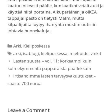
kaatuu oikeasti päälle, kun laatikot vetää auki ja
käyttää niitä portaina. Alkuperäinen ja oIKEA
tappajalipasto on tietysti Malm, mutta
kilpailijoilta löytyy ihan yhtä mustiin uutisiin
johtavia huonekaluja.
Categories
Arki
,
Kieliposkessa
Tags
arki
,
isäblogi
,
kieliposkessa
,
mielipide
,
vinkit
Lasten suusta – vol. 11: Korkeampi kuin
kolmekymmentä papparaista päällekkäin
Irtisanoimme lasten terveysvakuutukset –
säästö 700 euroa
Leave a Comment