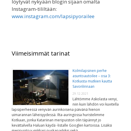
löytyvät nykyään blogin sijaan omalta
Instagram-tililtään:
www.instagram.com/lapsipyorailee
Viimeisimmät tarinat
Kolmilapsinen perhe
asuntoautoilee – osa 3:
Kotkasta mutkien kautta
Savonlinnaan
29.12.2021
Lähtömme Askolasta venyi,
niin kuin lähdön voi kuvitella
lapsiperheessä venyvän aurinkoisena päivänä hienon
uimarannan läheisyydessä. Ilta-auringossa huristelimme
Kotkaan, jonka Katariinan meripuiston olin täpännyt jo
kevättalvella Haluan käydä -listalle Googlen kartoissa. Lisäksi
meripuistoa vinkkasi puskaparkiksi sekä …