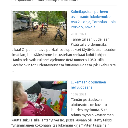
Kolmilapsisen perheen
asuntoautoilukokemukset –
osa 2: Lohja, Torholan luola,
Porvoo, Askola
20.09.2021
Tänne tullaan uudelleen!
Pitää tulla pidemmäksi
aikaa! Olipa mahtava paikka! Isot lupaukset täyttivät asuntoauton
ilmatilan, kun käänsimme luksusteltan renkaat kohti Lohjaa.
Hanko teki vaikutuksen! Ajelimme tietä numero 1050, sillä
Facebookin totuudentäyteisessä bittiavaruudessa joku kehui sitä
…
Lukemaan oppiminen
nelivuotiaana
16.09.2021
Tämän postauksen
aloitusotos on kuvattu
kuudes syyskuuta. Siitä
tehtiin myös pikaviestimen
kautta sukulaisille lähtenyt versio, jossa kuvaan oli liitetty teksti:
“Ensimmäinen kokonaan itse lukemani kirja!” Miten tässä näin