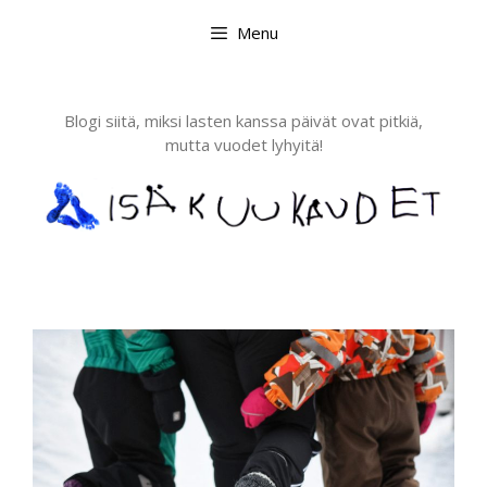
Skip
Menu
to
content
Blogi siitä, miksi lasten kanssa päivät ovat pitkiä,
mutta vuodet lyhyitä!