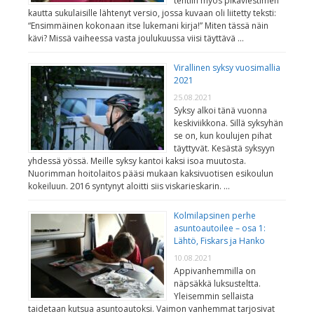
tehtiin myös pikaviestimen
kautta sukulaisille lähtenyt versio, jossa kuvaan oli liitetty teksti:
“Ensimmäinen kokonaan itse lukemani kirja!” Miten tässä näin
kävi? Missä vaiheessa vasta joulukuussa viisi täyttävä …
Virallinen syksy vuosimallia
2021
25.08.2021
Syksy alkoi tänä vuonna
keskiviikkona. Sillä syksyhän
se on, kun koulujen pihat
täyttyvät. Kesästä syksyyn
yhdessä yössä. Meille syksy kantoi kaksi isoa muutosta.
Nuorimman hoitolaitos pääsi mukaan kaksivuotisen esikoulun
kokeiluun. 2016 syntynyt aloitti siis viskarieskarin. …
Kolmilapsinen perhe
asuntoautoilee – osa 1:
Lähtö, Fiskars ja Hanko
10.08.2021
Appivanhemmilla on
näpsäkkä luksusteltta.
Yleisemmin sellaista
taidetaan kutsua asuntoautoksi. Vaimon vanhemmat tarjosivat