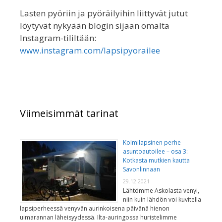
Lasten pyöriin ja pyöräilyihin liittyvät jutut
löytyvät nykyään blogin sijaan omalta
Instagram-tililtään:
www.instagram.com/lapsipyorailee
Viimeisimmät tarinat
Kolmilapsinen perhe
asuntoautoilee – osa 3:
Kotkasta mutkien kautta
Savonlinnaan
29.12.2021
Lähtömme Askolasta venyi,
niin kuin lähdön voi kuvitella
lapsiperheessä venyvän aurinkoisena päivänä hienon
uimarannan läheisyydessä. Ilta-auringossa huristelimme