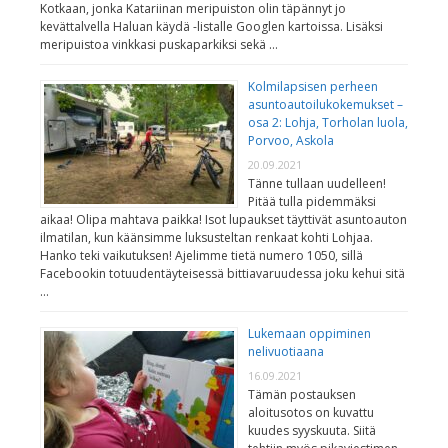
Kotkaan, jonka Katariinan meripuiston olin täpännyt jo
kevättalvella Haluan käydä -listalle Googlen kartoissa. Lisäksi
meripuistoa vinkkasi puskaparkiksi sekä …
Kolmilapsisen perheen
asuntoautoilukokemukset –
osa 2: Lohja, Torholan luola,
Porvoo, Askola
20.09.2021
Tänne tullaan uudelleen!
Pitää tulla pidemmäksi
aikaa! Olipa mahtava paikka! Isot lupaukset täyttivät asuntoauton
ilmatilan, kun käänsimme luksusteltan renkaat kohti Lohjaa.
Hanko teki vaikutuksen! Ajelimme tietä numero 1050, sillä
Facebookin totuudentäyteisessä bittiavaruudessa joku kehui sitä
…
Lukemaan oppiminen
nelivuotiaana
16.09.2021
Tämän postauksen
aloitusotos on kuvattu
kuudes syyskuuta. Siitä