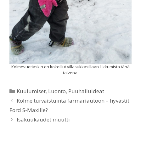
Kolmevuotiaskin on kokeillut villasukkasillaan liikkumista tänä
talvena.
Categories
Kuulumiset
,
Luonto
,
Puuhailuideat
Kolme turvaistuinta farmariautoon – hyvästit
Ford S-Maxille?
Isäkuukaudet muutti