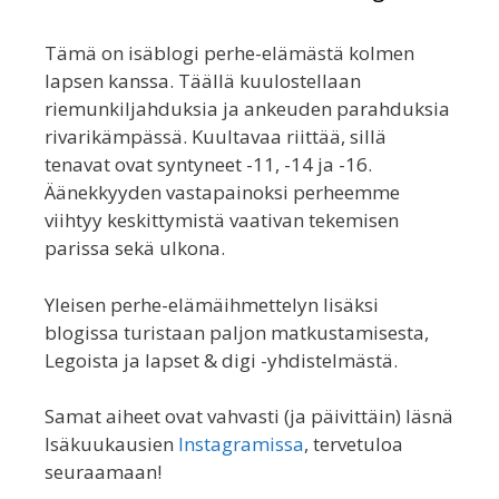
Tämä on isäblogi perhe-elämästä kolmen
lapsen kanssa. Täällä kuulostellaan
riemunkiljahduksia ja ankeuden parahduksia
rivarikämpässä. Kuultavaa riittää, sillä
tenavat ovat syntyneet -11, -14 ja -16.
Äänekkyyden vastapainoksi perheemme
viihtyy keskittymistä vaativan tekemisen
parissa sekä ulkona.
Yleisen perhe-elämäihmettelyn lisäksi
blogissa turistaan paljon matkustamisesta,
Legoista ja lapset & digi -yhdistelmästä.
Samat aiheet ovat vahvasti (ja päivittäin) läsnä
Isäkuukausien
Instagramissa
, tervetuloa
seuraamaan!