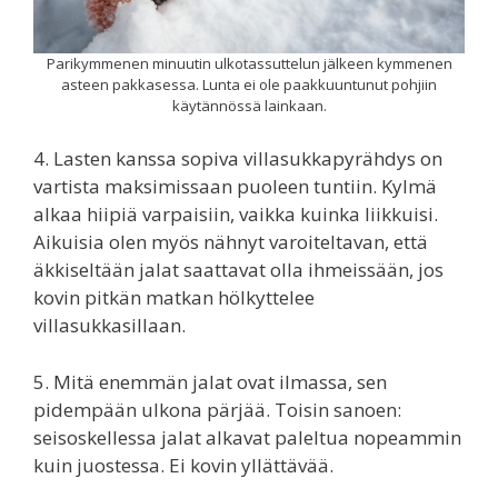
Parikymmenen minuutin ulkotassuttelun jälkeen kymmenen
asteen pakkasessa. Lunta ei ole paakkuuntunut pohjiin
käytännössä lainkaan.
4. Lasten kanssa sopiva villasukkapyrähdys on
vartista maksimissaan puoleen tuntiin. Kylmä
alkaa hiipiä varpaisiin, vaikka kuinka liikkuisi.
Aikuisia olen myös nähnyt varoiteltavan, että
äkkiseltään jalat saattavat olla ihmeissään, jos
kovin pitkän matkan hölkyttelee
villasukkasillaan.
5. Mitä enemmän jalat ovat ilmassa, sen
pidempään ulkona pärjää. Toisin sanoen:
seisoskellessa jalat alkavat paleltua nopeammin
kuin juostessa. Ei kovin yllättävää.