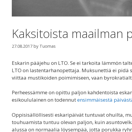
Kaksitoista maailman p
27.08.2017
by
Tuomas
Eskarin pääjehu on LTO. Se ei tarkoita lämmön talte
LTO on lastentarhanopettaja. Muksunettiä ei pidä s
viittaa mustikoiden poimimiseen, vaan byrokratia
Perheessämme on opittu paljon kahdentoista eskari
esikoululainen on todennut
ensimmäisestä päivästä
Oppisisällöllisesti eskaripäivät tuntuvat ohuilta,
touhuamista tuntuu olevan paljon, kuin asuntovelk
alussa on normaalia löysempää, jotta porukka ryhm