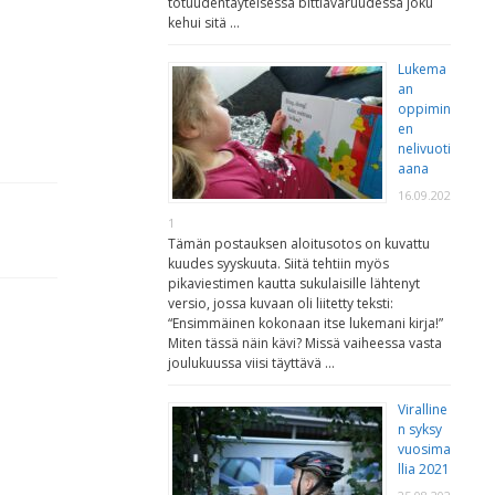
totuudentäyteisessä bittiavaruudessa joku
kehui sitä …
Lukema
an
oppimin
en
nelivuoti
aana
16.09.202
1
Tämän postauksen aloitusotos on kuvattu
kuudes syyskuuta. Siitä tehtiin myös
pikaviestimen kautta sukulaisille lähtenyt
versio, jossa kuvaan oli liitetty teksti:
“Ensimmäinen kokonaan itse lukemani kirja!”
Miten tässä näin kävi? Missä vaiheessa vasta
joulukuussa viisi täyttävä …
Viralline
n syksy
vuosima
llia 2021