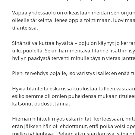
Vapaa yhdessäolo on oikeastaan meidän seniorijuni
olleelle tärkeintä lienee oppia toimimaan, luovimaa
tilanteissa.
Sinänsä vaikuttaa hyvältä – poju on käynyt jo kerra
ulkopuolella. Sekin hämmentävä tilanne lisättiin i
hyllyn päädystä tervehti minulle täysin vieras jant
Pieni tervehdys pojalle, iso väristys isälle: en enää
Hyviä tilanteita eskarissa kuulostaa tulleen vasta
esikoisemme oli omien puheidensa mukaan tituleeran
katsonut oudosti. Jännä.
Hieman hihitteli myös eskarin täti kertoessaan, mit
erän jälkeen hän oli ehdottanut, että poika voisi opet
melko tyhjentävä: “Pelaan aikuisten kanssa, siinä 