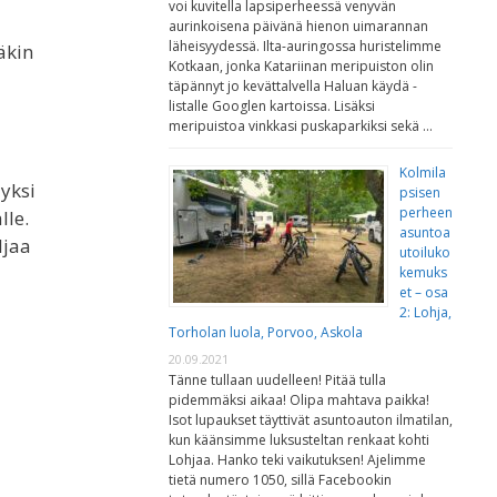
voi kuvitella lapsiperheessä venyvän
aurinkoisena päivänä hienon uimarannan
läheisyydessä. Ilta-auringossa huristelimme
äkin
Kotkaan, jonka Katariinan meripuiston olin
täpännyt jo kevättalvella Haluan käydä -
listalle Googlen kartoissa. Lisäksi
meripuistoa vinkkasi puskaparkiksi sekä …
Kolmila
 yksi
psisen
perheen
lle.
asuntoa
ljaa
utoiluko
kemuks
et – osa
2: Lohja,
Torholan luola, Porvoo, Askola
20.09.2021
Tänne tullaan uudelleen! Pitää tulla
pidemmäksi aikaa! Olipa mahtava paikka!
Isot lupaukset täyttivät asuntoauton ilmatilan,
kun käänsimme luksusteltan renkaat kohti
Lohjaa. Hanko teki vaikutuksen! Ajelimme
tietä numero 1050, sillä Facebookin