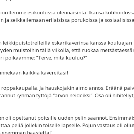
orillemme esikoulussa olennaisinta. Ikänsä kotihoidoss
n ja seikkailemaan erilaisissa porukoissa ja sosiaalisiss
n leikkipuistotreffeillä eskarikaverinsa kanssa kouluajan
syyden muistoihin tällä viikolla, että ruokaa metsästäes
teri poikaamme: “Terve, mitä kuuluu?”
 tunnekaan kaikkia kavereitasi!
an roppakaupalla. Ja hauskojakin aimo annos. Eräänä päi
nut ryhmän tyttöjä “arvon neideiksi”. Osa oli hihitellyt
en oli opettanut poitsille uuden pelin säännöt. Ensimmäi
taa peliä jollekin toiselle lapselle. Pojun vastaus oli ollu
on enemmän haastetta!”