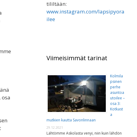
tililtään:
www.instagram.com/lapsipyora
a
ilee
a
sämme
Viimeisimmät tarinat
Kolmila
psinen
perhe
vänä
asuntoa
, osa
utoilee –
osa 3:
Kotkast
a
sen
mutkien kautta Savonlinnaan
t
29.12.2021
Lähtömme Askolasta venyi, niin kuin lähdön