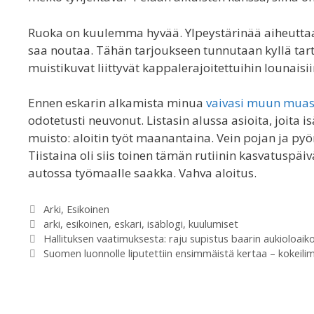
Ruoka on kuulemma hyvää. Ylpeystärinää aiheuttaa se
saa noutaa. Tähän tarjoukseen tunnutaan kyllä tart
muistikuvat liittyvät kappalerajoitettuihin lounaisii
Ennen eskarin alkamista minua
vaivasi muun muas
odotetusti neuvonut. Listasin alussa asioita, joita
muisto: aloitin työt maanantaina. Vein pojan ja pyörä
Tiistaina oli siis toinen tämän rutiinin kasvatuspäi
autossa työmaalle saakka. Vahva aloitus.
Categories
Arki
,
Esikoinen
Tags
arki
,
esikoinen
,
eskari
,
isäblogi
,
kuulumiset
Hallituksen vaatimuksesta: raju supistus baarin aukioloaiko
Suomen luonnolle liputettiin ensimmäistä kertaa – kokeili