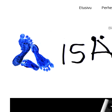
Skip
Etusivu
Perhe
to
content
Bl