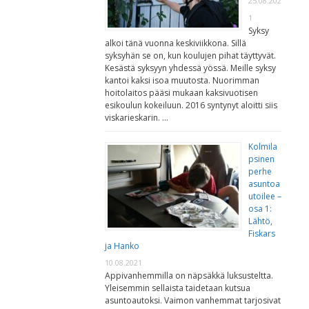
25.08.202
1
Syksy
alkoi tänä vuonna keskiviikkona. Sillä
syksyhän se on, kun koulujen pihat täyttyvät.
Kesästä syksyyn yhdessä yössä. Meille syksy
kantoi kaksi isoa muutosta. Nuorimman
hoitolaitos pääsi mukaan kaksivuotisen
esikoulun kokeiluun. 2016 syntynyt aloitti siis
viskarieskarin. …
Kolmila
psinen
perhe
asuntoa
utoilee –
osa 1:
Lähtö,
Fiskars
ja Hanko
10.08.2021
Appivanhemmilla on näpsäkkä luksusteltta.
Yleisemmin sellaista taidetaan kutsua
asuntoautoksi. Vaimon vanhemmat tarjosivat