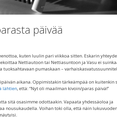
arasta päivää
enottoa, kuten luulin pari viikkoa sitten. Eskarin yhteyd
ekoittaa Nettiautoon tai Nettiasuntoon ja Vasu ei suink
lta tuoksahtavaan pumaskaan – varhaiskasvatussuunnit
päivän aikana. Oppimistakin tärkeämpää on kuitenkin s
 lähtien
, että: “Nyt oli maailman kivoin/paras päivä!”
 mutta sitä osasimme odottaakin. Vapaata yhdessäoloa ja
aa nousukaudella. Voihan toki olla, että näin lukuvuode
äytyisi.