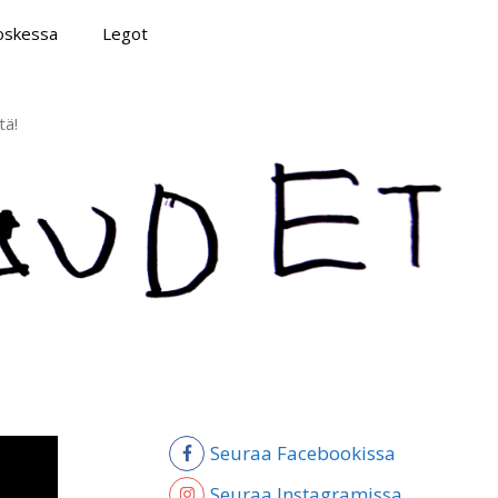
poskessa
Legot
tä!
Seuraa Facebookissa
Seuraa Instagramissa