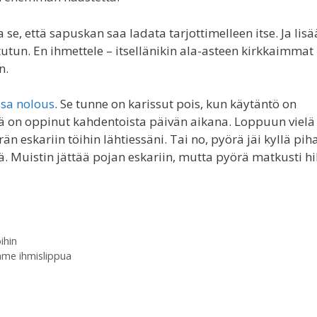
, että sapuskan saa ladata tarjottimelleen itse. Ja lisä
utun. En ihmettele – itsellänikin ala-asteen kirkkaimmat
n.
sa nolous
. Se tunne on karissut pois, kun käytäntö on
 isä on oppinut kahdentoista päivän aikana. Loppuun vielä
n eskariin töihin lähtiessäni. Tai no, pyörä jäi kyllä piha
vä. Muistin jättää pojan eskariin, mutta pyörä matkusti hi
ihin
mme ihmislippua