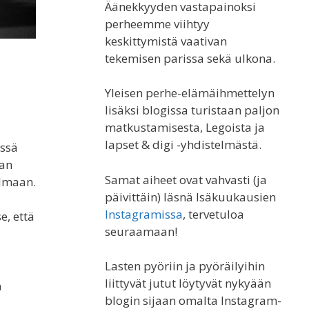
Äänekkyyden vastapainoksi
perheemme viihtyy
keskittymistä vaativan
tekemisen parissa sekä ulkona.
Yleisen perhe-elämäihmettelyn
lisäksi blogissa turistaan paljon
matkustamisesta, Legoista ja
lapset & digi -yhdistelmästä.
essä
aan
Samat aiheet ovat vahvasti (ja
elmaan.
päivittäin) läsnä Isäkuukausien
Instagramissa
, tervetuloa
e, että
seuraamaan!
Lasten pyöriin ja pyöräilyihin
liittyvät jutut löytyvät nykyään
n
blogin sijaan omalta Instagram-