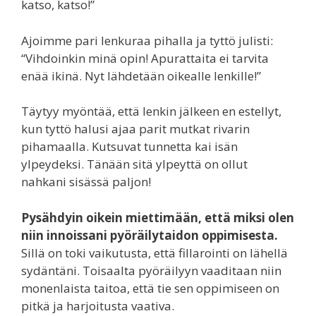
katso, katso!”
Ajoimme pari lenkuraa pihalla ja tyttö julisti:
“Vihdoinkin minä opin! Apurattaita ei tarvita
enää ikinä. Nyt lähdetään oikealle lenkille!”
Täytyy myöntää, että lenkin jälkeen en estellyt,
kun tyttö halusi ajaa parit mutkat rivarin
pihamaalla. Kutsuvat tunnetta kai isän
ylpeydeksi. Tänään sitä ylpeyttä on ollut
nahkani sisässä paljon!
Pysähdyin oikein miettimään, että miksi olen
niin innoissani pyöräilytaidon oppimisesta.
Sillä on toki vaikutusta, että fillarointi on lähellä
sydäntäni. Toisaalta pyöräilyyn vaaditaan niin
monenlaista taitoa, että tie sen oppimiseen on
pitkä ja harjoitusta vaativa.