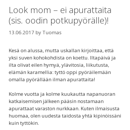
Look mom – ei apurattaita
(sis. oodin potkupyörälle)!
13.06.2017
by
Tuomas
Kesä on alussa, mutta uskallan kirjoittaa, että
yksi suven kohokohdista on koettu. Iltapäivä ja
ilta olivat eilen hymyä, ylävitosia, liikutusta,
elämän karamellia: tyttö oppi pyöräilemään
omalla pyörällään ilman apurattaita!
Kolme vuotta ja kolme kuukautta napanuoran
katkaisemisen jälkeen pääsin nostamaan
apurattaat varaston nurkkaan. Kuten ilmaisusta
huomaa, olen uudesta taidosta yhtä kipinöissäni
kuin tyttökin.