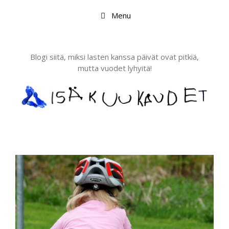
Skip
Menu
to
content
Blogi siitä, miksi lasten kanssa päivät ovat pitkiä,
mutta vuodet lyhyitä!