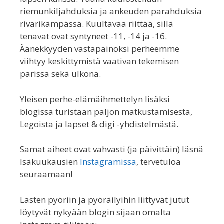
riemunkiljahduksia ja ankeuden parahduksia
rivarikämpässä. Kuultavaa riittää, sillä
tenavat ovat syntyneet -11, -14 ja -16.
Äänekkyyden vastapainoksi perheemme
viihtyy keskittymistä vaativan tekemisen
parissa sekä ulkona.
Yleisen perhe-elämäihmettelyn lisäksi
blogissa turistaan paljon matkustamisesta,
Legoista ja lapset & digi -yhdistelmästä.
Samat aiheet ovat vahvasti (ja päivittäin) läsnä
Isäkuukausien
Instagramissa
, tervetuloa
seuraamaan!
Lasten pyöriin ja pyöräilyihin liittyvät jutut
löytyvät nykyään blogin sijaan omalta