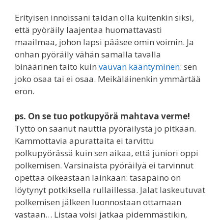
Erityisen innoissani taidan olla kuitenkin siksi,
että pyöräily laajentaa huomattavasti
maailmaa, johon lapsi pääsee omin voimin. Ja
onhan pyöräily vähän samalla tavalla
binäärinen taito kuin
vauvan kääntyminen
: sen
joko osaa tai ei osaa. Meikäläinenkin ymmärtää
eron.
ps. On se tuo potkupyörä mahtava verme!
Tyttö on saanut nauttia pyöräilystä jo pitkään.
Kammottavia apurattaita ei tarvittu
polkupyörässä kuin sen aikaa, että juniori oppi
polkemisen. Varsinaista pyöräilyä ei tarvinnut
opettaa oikeastaan lainkaan: tasapaino on
löytynyt potkiksella rullaillessa. Jalat laskeutuvat
polkemisen jälkeen luonnostaan ottamaan
vastaan… Listaa voisi jatkaa pidemmästikin,