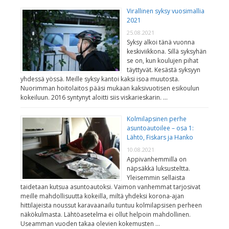
Virallinen syksy vuosimallia
2021
25.08.2021
Syksy alkoi tänä vuonna
keskiviikkona. Sillä syksyhän
se on, kun koulujen pihat
täyttyvät. Kesästä syksyyn
yhdessä yössä. Meille syksy kantoi kaksi isoa muutosta.
Nuorimman hoitolaitos pääsi mukaan kaksivuotisen esikoulun
kokeiluun. 2016 syntynyt aloitti siis viskarieskarin. …
Kolmilapsinen perhe
asuntoautoilee – osa 1:
Lähtö, Fiskars ja Hanko
10.08.2021
Appivanhemmilla on
näpsäkkä luksusteltta.
Yleisemmin sellaista
taidetaan kutsua asuntoautoksi. Vaimon vanhemmat tarjosivat
meille mahdollisuutta kokeilla, miltä yhdeksi korona-ajan
hittilajeista noussut karavaanailu tuntuu kolmilapsisen perheen
näkökulmasta. Lähtöasetelma ei ollut helpoin mahdollinen.
Useamman vuoden takaa olevien kokemusten …