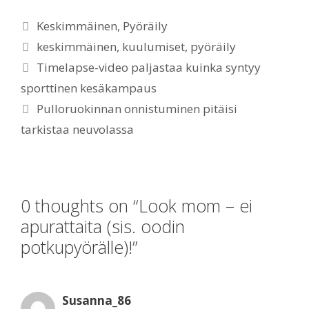
Categories
Keskimmäinen
,
Pyöräily
Tags
keskimmäinen
,
kuulumiset
,
pyöräily
Timelapse-video paljastaa kuinka syntyy
sporttinen kesäkampaus
Pulloruokinnan onnistuminen pitäisi
tarkistaa neuvolassa
0 thoughts on “Look mom – ei
apurattaita (sis. oodin
potkupyörälle)!”
Susanna_86