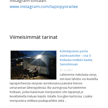
Instagram-tililtään:
www.instagram.com/lapsipyorailee
Viimeisimmät tarinat
Kolmilapsinen perhe
asuntoautoilee – osa 3:
Kotkasta mutkien kautta
Savonlinnaan
29.12.2021
Lähtömme Askolasta venyi,
niin kuin lähdön voi kuvitella
lapsiperheessä venyvän aurinkoisena päivänä hienon
uimarannan läheisyydessä. Ilta-auringossa huristelimme
Kotkaan, jonka Katariinan meripuiston olin täpännyt jo
kevättalvella Haluan käydä -listalle Googlen kartoissa. Lisäksi
meripuistoa vinkkasi puskaparkiksi sekä …