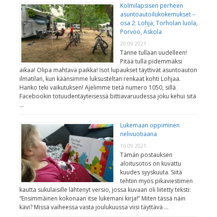
Kolmilapsisen perheen
asuntoautoilukokemukset –
osa 2: Lohja, Torholan luola,
Porvoo, Askola
20.09.2021
Tänne tullaan uudelleen!
Pitää tulla pidemmäksi
aikaa! Olipa mahtava paikka! Isot lupaukset täyttivät asuntoauton
ilmatilan, kun käänsimme luksusteltan renkaat kohti Lohjaa.
Hanko teki vaikutuksen! Ajelimme tietä numero 1050, sillä
Facebookin totuudentäyteisessä bittiavaruudessa joku kehui sitä
…
Lukemaan oppiminen
nelivuotiaana
16.09.2021
Tämän postauksen
aloitusotos on kuvattu
kuudes syyskuuta. Siitä
tehtiin myös pikaviestimen
kautta sukulaisille lähtenyt versio, jossa kuvaan oli liitetty teksti:
“Ensimmäinen kokonaan itse lukemani kirja!” Miten tässä näin
kävi? Missä vaiheessa vasta joulukuussa viisi täyttävä …