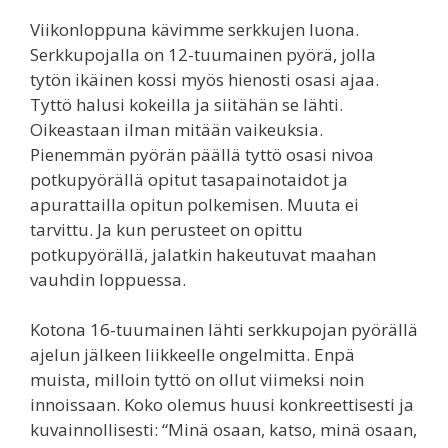
Viikonloppuna kävimme serkkujen luona.
Serkkupojalla on 12-tuumainen pyörä, jolla
tytön ikäinen kossi myös hienosti osasi ajaa.
Tyttö halusi kokeilla ja siitähän se lähti.
Oikeastaan ilman mitään vaikeuksia.
Pienemmän pyörän päällä tyttö osasi nivoa
potkupyörällä opitut tasapainotaidot ja
apurattailla opitun polkemisen. Muuta ei
tarvittu. Ja kun perusteet on opittu
potkupyörällä, jalatkin hakeutuvat maahan
vauhdin loppuessa.
Kotona 16-tuumainen lähti serkkupojan pyörällä
ajelun jälkeen liikkeelle ongelmitta. Enpä
muista, milloin tyttö on ollut viimeksi noin
innoissaan. Koko olemus huusi konkreettisesti ja
kuvainnollisesti: “Minä osaan, katso, minä osaan,