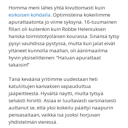
Homma meni lähes yhtä kivuttomasti kuin
esikoisen kohdalla
. Optimisteina kokeilimme
apurattaatonta jo viime syksynä. 16-tuumainen
fillari oli kuitenkin kuin Robbe Heleniuksen
hanska toimistotyöläisen kourassa. Sinänsä tytsy
pysyi vauhdissa pystyssä, mutta kun jalat eivät
yltäneet kunnolla maahan, oli äänimaailma
hyvin yksiselitteinen: “Haluan apurattaat
takaisin!”
Tänä keväänä yritimme uudestaan heti
katuliitujen kanvaksen vapauduttua
jääpeitteestä. Hyvältä näytti, mutta tytsyä
selvästi hirvitti. Asiaa ei luultavasti varsinaisesti
auttanut se, että yksi kokeilu päättyi naapurin
pensasaitaan, vaikka isä juoksi horjuvan
yhdistelmän vieressä.