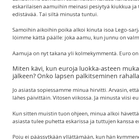
eskarilaisen aamuihin meinasi pesiytyä kiukkua ja 
edistävää. Tai siltä minusta tuntui.
Samoihin aikoihin poika alkoi kinuta isoa Lego-sar
löimme kättä päälle: joka aamu, kun junnu on valm
Aamuja on nyt takana yli kolmekymmentä. Euro on 
Miten kävi, kun euroja luokka-asteen mukais
jälkeen? Onko lapsen palkitseminen rahalla
Jo asiasta sopiessamme minua hirvitti. Arvasin, ett
lähes päivittäin. Vitosen viikossa. Ja minusta viisi e
Kun sitten muistin tuon ohjeen, minua alkoi hävett
asiasta tulee puhetta eskarissa ja tuttujen kans
Poju ei päässytkään yllättämään, kun hän kymmene