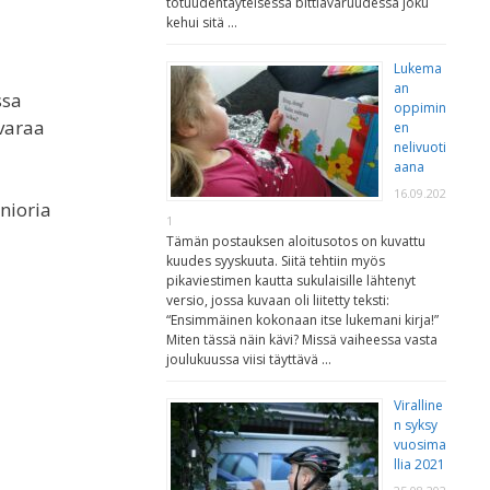
totuudentäyteisessä bittiavaruudessa joku
kehui sitä …
Lukema
an
ssa
oppimin
avaraa
en
nelivuoti
aana
16.09.202
nioria
1
Tämän postauksen aloitusotos on kuvattu
kuudes syyskuuta. Siitä tehtiin myös
pikaviestimen kautta sukulaisille lähtenyt
versio, jossa kuvaan oli liitetty teksti:
“Ensimmäinen kokonaan itse lukemani kirja!”
Miten tässä näin kävi? Missä vaiheessa vasta
joulukuussa viisi täyttävä …
Viralline
n syksy
vuosima
llia 2021