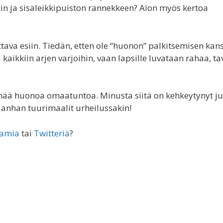
n ja sisäleikkipuiston rannekkeen? Aion myös kertoa
tava esiin. Tiedän, etten ole “huonon” palkitsemisen kan
 kaikkiin arjen varjoihin, vaan lapsille luvataan rahaa, t
nää huonoa omaatuntoa. Minusta siitä on kehkeytynyt ju
aanhan tuurimaalit urheilussakin!
ramia
tai
Twitteriä
?