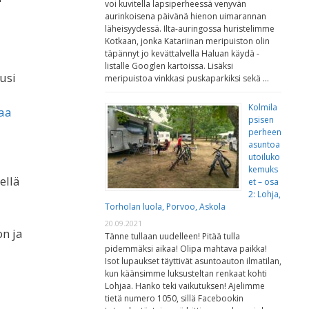
voi kuvitella lapsiperheessä venyvän
aurinkoisena päivänä hienon uimarannan
läheisyydessä. Ilta-auringossa huristelimme
Kotkaan, jonka Katariinan meripuiston olin
täpännyt jo kevättalvella Haluan käydä -
listalle Googlen kartoissa. Lisäksi
usi
meripuistoa vinkkasi puskaparkiksi sekä …
Kolmila
taa
psisen
perheen
asuntoa
utoiluko
kemuks
ellä
et – osa
2: Lohja,
Torholan luola, Porvoo, Askola
20.09.2021
n ja
Tänne tullaan uudelleen! Pitää tulla
pidemmäksi aikaa! Olipa mahtava paikka!
Isot lupaukset täyttivät asuntoauton ilmatilan,
kun käänsimme luksusteltan renkaat kohti
Lohjaa. Hanko teki vaikutuksen! Ajelimme
tietä numero 1050, sillä Facebookin