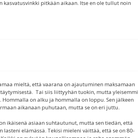
 kasvatusvinkki pitkään aikaan. Itse en ole tullut noin
 samaa mieltä, että vaarana on ajautuminen maksamaan
täytymisestä. Tai siis liittyyhän tuokin, mutta yleisemm
ti. Hommalla on alku ja hommalla on loppu. Sen jälkeen
armaan aikanaan puhutaan, mutta se on eri juttu.
uon ikäisenä asiaan suhtautunut, mutta sen tiedän, että
 lasteni elämässä. Tekisi mieleni väittää, että se on 80-