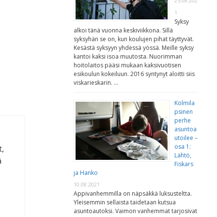
25.08.202
1
Syksy
alkoi tänä vuonna keskiviikkona. Sillä
syksyhän se on, kun koulujen pihat täyttyvät.
Kesästä syksyyn yhdessä yössä. Meille syksy
kantoi kaksi isoa muutosta. Nuorimman
hoitolaitos pääsi mukaan kaksivuotisen
esikoulun kokeiluun. 2016 syntynyt aloitti siis
viskarieskarin. …
Kolmila
psinen
perhe
asuntoa
utoilee –
osa 1:
t,
Lähtö,
ä
Fiskars
ja Hanko
10.08.2021
Appivanhemmilla on näpsäkkä luksusteltta.
Yleisemmin sellaista taidetaan kutsua
asuntoautoksi. Vaimon vanhemmat tarjosivat