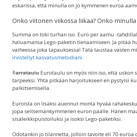
eskarissa, että minulla on jo kymmenen euroa aa
Onko viitonen viikossa liikaa? Onko minull
Summa on toki turhan iso. Euro per aamu -tahdilla
haluamansa Lego-paketin tienaamiseen. Ja pitää huo
vaiheessa joka tapauksessa! Tätä taustaa vasten mi
irvistellyt kasvatusmetodiani.
Tarrataulu
Eurotaulu on myös niin iso, että uskon 
tarpeeksi. Yhtä pitkään harjoitukseen en pystyisi k
palkitsemisella.
Euroista on lisäksi auennut monta hyvää rahakesk
jopa seitsemänkymmenen euron päälle. Hänen maai
sisäleikkipuistoiluksi ja isoksi Lego-paketiksi.
Odotankin jo tilannetta, jolloin tavoite eli 70 euroa