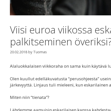
Viisi euroa viikossa esk
palkitseminen överiksi
20.02.2018
by
Tuomas
Alaluokkalaisen viikkoraha on sama kuin käytävä luo
Olen kuullut edelläkuvatusta “perusohjeesta” usein.
järkevyyttä. Linjaus tuli mieleeni, kun eskarilainen a
Miten niin “tienata”?
Lähdemme aamuisin eskarilaisen kanssa kahdestaa