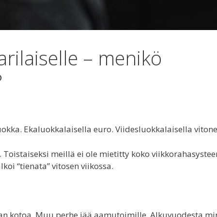
arilaiselle – menikö
?
kka. Ekaluokkalaisella euro. Viidesluokkalaisella vitone
 Toistaiseksi meillä ei ole mietitty koko viikkorahasyste
lkoi “tienata” vitosen viikossa.
n kotoa. Muu perhe jää aamutoimille. Alkuvuodesta mi