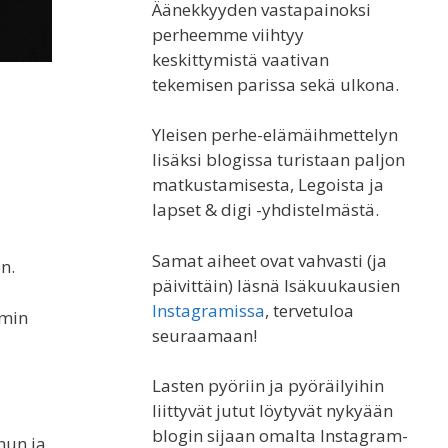
Äänekkyyden vastapainoksi
perheemme viihtyy
keskittymistä vaativan
tekemisen parissa sekä ulkona.
Yleisen perhe-elämäihmettelyn
lisäksi blogissa turistaan paljon
matkustamisesta, Legoista ja
lapset & digi -yhdistelmästä.
Samat aiheet ovat vahvasti (ja
n.
päivittäin) läsnä Isäkuukausien
Instagramissa
, tervetuloa
emin
seuraamaan!
Lasten pyöriin ja pyöräilyihin
liittyvät jutut löytyvät nykyään
blogin sijaan omalta Instagram-
nun ja