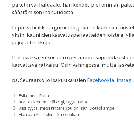
paketin vai haluaako hän kenties pienemmän paketi
säästämisen ihanuudesta!
Lopuksi heikko argumentti, joka on kuitenkin nostet
yksin. Kauniiden kasvatusperiaatteiden loiste ei yllä
ja jopa herkkuja.
Itse asiassa en koe euro per aamu -sopimuksesta e
kasvattava ratkaisu. Osin vahingossa, mutta lasket
ps. Seuraatko jo Isäkuukausien
Facebookia
,
Instag
Categories
Esikoinen
,
Raha
Tags
arki
,
esikoinen
,
isäblogi
,
isyys
,
raha
Viisi syytä, miksi rintareppu on isän luottokampe
Harrastuksissakin liika on liikaa