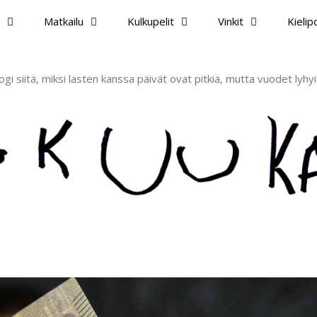
Matkailu
Kulkupelit
Vinkit
Kieli
ogi siitä, miksi lasten kanssa päivät ovat pitkiä, mutta vuodet lyhyi