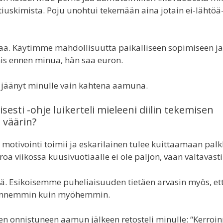
tiuskimista. Poju unohtui tekemään aina jotain ei-lähtöä
jaa. Käytimme mahdollisuutta paikalliseen sopimiseen ja
is ennen minua, hän saa euron.
jäänyt minulle vain kahtena aamuna.
esti -ohje luikerteli mieleeni diilin tekemisen
 väärin?
ä motivointi toimii ja eskarilainen tulee kuittaamaan pal
uroa viikossa kuusivuotiaalle ei ole paljon, vaan valtavasti
ää. Esikoisemme puheliaisuuden tietäen arvasin myös, et
sa ennemmin kuin myöhemmin.
n onnistuneen aamun jälkeen retosteli minulle: “Kerroi