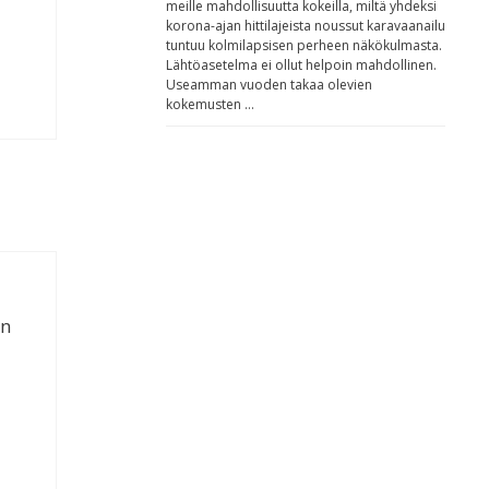
meille mahdollisuutta kokeilla, miltä yhdeksi
korona-ajan hittilajeista noussut karavaanailu
tuntuu kolmilapsisen perheen näkökulmasta.
Lähtöasetelma ei ollut helpoin mahdollinen.
Useamman vuoden takaa olevien
kokemusten …
in