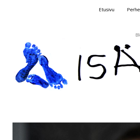
Skip
Etusivu
Perhe
to
content
Bl