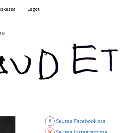
poskessa
Legot
tä!
Seuraa Facebookissa
Seuraa Instagramissa