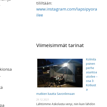
tililtään:
-
www.instagram.com/lapsipyora
ilee
Viimeisimmät tarinat
Kolmila
psinen
perhe
kkionsa
asuntoa
.
utoilee –
osa 3:
Kotkast
tä
a
mutkien kautta Savonlinnaan
29.12.2021
Lähtömme Askolasta venyi, niin kuin lähdön
npa