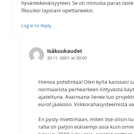
hyväntekeväisyyteen. Se oli minusta paras lasten
fiksuiksi lapsiani opettaneeksi.
Log in to Reply
Isäkuukaudet
30.11.-0001 at 00:00
Hienoa pohdintaa! Olen kyllä kanssasi
normaalista perhearkeen liittyvästä käyt
ajateltuna. Avainsana lienee tuo projek
eurot jääköön. Viikkorahasysteemistä v
En pysty miettimään, miten itse olisin t
raha oli paljon etäisempi asia kuin omien