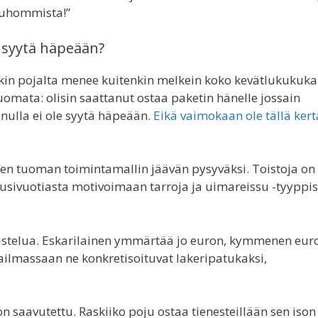
muhommista!”
a syytä häpeään?
kin pojalta menee kuitenkin melkein koko kevätlukukuka
mata: olisin saattanut ostaa paketin hänelle jossain
nulla ei ole syytä häpeään.
Eikä vaimokaan ole tällä ker
sen tuoman toimintamallin jäävän pysyväksi. Toistoja on
uusivuotiasta motivoimaan tarroja ja uimareissu -tyyppis
ustelua. Eskarilainen ymmärtää jo euron, kymmenen euro
lmassaan ne konkretisoituvat lakeripatukaksi,
 on saavutettu. Raskiiko poju ostaa tienesteillään sen ison