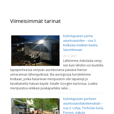
Viimeisimmät tarinat
Kolmilapsinen perhe
asuntoautoilee – osa 3:
Kotkasta mutkien kautta
Savonlinnaan
29.12.2021
Lähtömme Askolasta venyi,
niin kuin lähdön voi kuvitella
lapsiperheessä venyvän aurinkoisena päivänä hienon
uimarannan läheisyydessä. Ilta-auringossa huristelimme
Kotkaan, jonka Katariinan meripuiston olin täpännyt jo
kevättalvella Haluan käydä -listalle Googlen kartoissa. Lisäksi
meripuistoa vinkkasi puskaparkiksi sekä …
Kolmilapsisen perheen
asuntoautoilukokemukset –
osa 2: Lohja, Torholan luola,
Porvoo, Askola