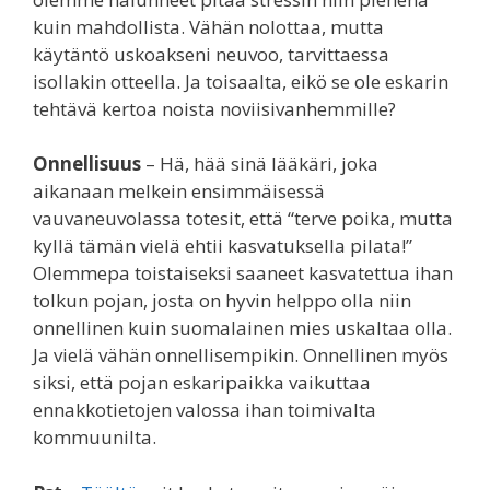
kuin mahdollista. Vähän nolottaa, mutta
käytäntö uskoakseni neuvoo, tarvittaessa
isollakin otteella. Ja toisaalta, eikö se ole eskarin
tehtävä kertoa noista noviisivanhemmille?
Onnellisuus
– Hä, hää sinä lääkäri, joka
aikanaan melkein ensimmäisessä
vauvaneuvolassa totesit, että “terve poika, mutta
kyllä tämän vielä ehtii kasvatuksella pilata!”
Olemmepa toistaiseksi saaneet kasvatettua ihan
tolkun pojan, josta on hyvin helppo olla niin
onnellinen kuin suomalainen mies uskaltaa olla.
Ja vielä vähän onnellisempikin. Onnellinen myös
siksi, että pojan eskaripaikka vaikuttaa
ennakkotietojen valossa ihan toimivalta
kommuunilta.