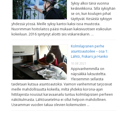
Syksy alkoi tänä vuonna
keskiviikkona. Sillä syksyhän
se on, kun koulujen pihat
täyttyvät. Kesästä syksyyn
yhdessä yössä. Meille syksy kantoi kaksi isoa muutosta.
Nuorimman hoitolaitos pääsi mukaan kaksivuotisen esikoulun
kokeiluun. 2016 syntynyt aloitti siis viskarieskarin. …
Kolmilapsinen perhe
asuntoautoilee – osa 1:
Lähtö, Fiskars ja Hanko
10.08.2021
Appivanhemmilla on
näpsäkkä luksusteltta.
Yleisemmin sellaista
taidetaan kutsua asuntoautoksi. Vaimon vanhemmat tarjosivat
meille mahdollisuutta kokeilla, miltä yhdeksi korona-ajan
hittilajeista noussut karavaanailu tuntuu kolmilapsisen perheen
näkökulmasta. Lähtöasetelma ei ollut helpoin mahdollinen.
Useamman vuoden takaa olevien kokemusten …