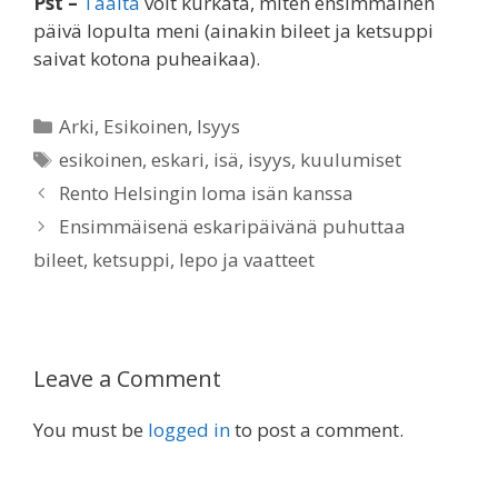
Pst –
Täältä
voit kurkata, miten ensimmäinen
päivä lopulta meni (ainakin bileet ja ketsuppi
saivat kotona puheaikaa).
Categories
Arki
,
Esikoinen
,
Isyys
Tags
esikoinen
,
eskari
,
isä
,
isyys
,
kuulumiset
Rento Helsingin loma isän kanssa
Ensimmäisenä eskaripäivänä puhuttaa
bileet, ketsuppi, lepo ja vaatteet
Leave a Comment
You must be
logged in
to post a comment.