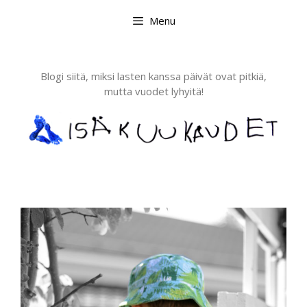
Skip
Menu
to
content
Blogi siitä, miksi lasten kanssa päivät ovat pitkiä,
mutta vuodet lyhyitä!