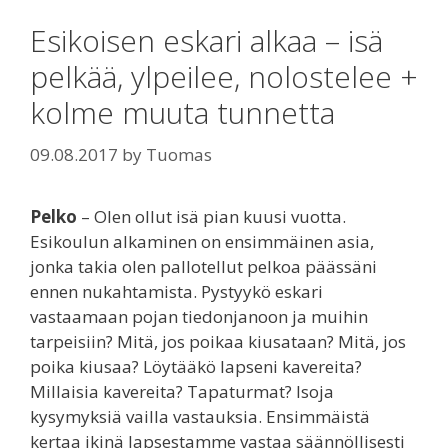
Esikoisen eskari alkaa – isä
pelkää, ylpeilee, nolostelee +
kolme muuta tunnetta
09.08.2017
by
Tuomas
Pelko
– Olen ollut isä pian kuusi vuotta.
Esikoulun alkaminen on ensimmäinen asia,
jonka takia olen pallotellut pelkoa päässäni
ennen nukahtamista. Pystyykö eskari
vastaamaan pojan tiedonjanoon ja muihin
tarpeisiin? Mitä, jos poikaa kiusataan? Mitä, jos
poika kiusaa? Löytääkö lapseni kavereita?
Millaisia kavereita? Tapaturmat? Isoja
kysymyksiä vailla vastauksia. Ensimmäistä
kertaa ikinä lapsestamme vastaa säännöllisesti