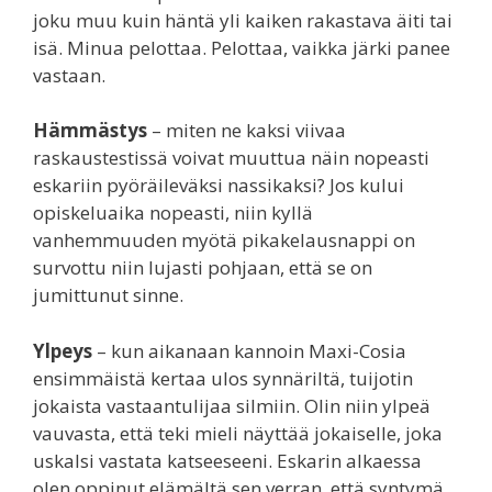
joku muu kuin häntä yli kaiken rakastava äiti tai
isä. Minua pelottaa. Pelottaa, vaikka järki panee
vastaan.
Hämmästys
– miten ne kaksi viivaa
raskaustestissä voivat muuttua näin nopeasti
eskariin pyöräileväksi nassikaksi? Jos kului
opiskeluaika nopeasti, niin kyllä
vanhemmuuden myötä pikakelausnappi on
survottu niin lujasti pohjaan, että se on
jumittunut sinne.
Ylpeys
– kun aikanaan kannoin Maxi-Cosia
ensimmäistä kertaa ulos synnäriltä, tuijotin
jokaista vastaantulijaa silmiin. Olin niin ylpeä
vauvasta, että teki mieli näyttää jokaiselle, joka
uskalsi vastata katseeseeni. Eskarin alkaessa
olen oppinut elämältä sen verran, että syntymä