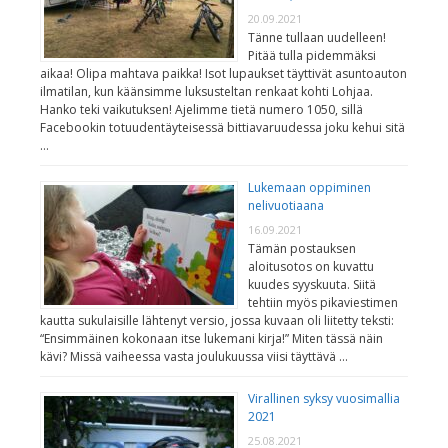
20.09.2021
Tänne tullaan uudelleen!
Pitää tulla pidemmäksi
aikaa! Olipa mahtava paikka! Isot lupaukset täyttivät asuntoauton
ilmatilan, kun käänsimme luksusteltan renkaat kohti Lohjaa.
Hanko teki vaikutuksen! Ajelimme tietä numero 1050, sillä
Facebookin totuudentäyteisessä bittiavaruudessa joku kehui sitä
…
Lukemaan oppiminen
nelivuotiaana
16.09.2021
Tämän postauksen
aloitusotos on kuvattu
kuudes syyskuuta. Siitä
tehtiin myös pikaviestimen
kautta sukulaisille lähtenyt versio, jossa kuvaan oli liitetty teksti:
“Ensimmäinen kokonaan itse lukemani kirja!” Miten tässä näin
kävi? Missä vaiheessa vasta joulukuussa viisi täyttävä …
Virallinen syksy vuosimallia
2021
25.08.2021