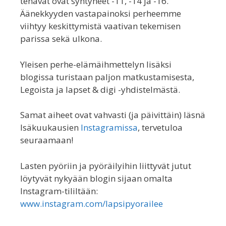
tenavat ovat syntyneet -11, -14 ja -16.
Äänekkyyden vastapainoksi perheemme
viihtyy keskittymistä vaativan tekemisen
parissa sekä ulkona.
Yleisen perhe-elämäihmettelyn lisäksi
blogissa turistaan paljon matkustamisesta,
Legoista ja lapset & digi -yhdistelmästä.
Samat aiheet ovat vahvasti (ja päivittäin) läsnä
Isäkuukausien
Instagramissa
, tervetuloa
seuraamaan!
Lasten pyöriin ja pyöräilyihin liittyvät jutut
löytyvät nykyään blogin sijaan omalta
Instagram-tililtään:
www.instagram.com/lapsipyorailee