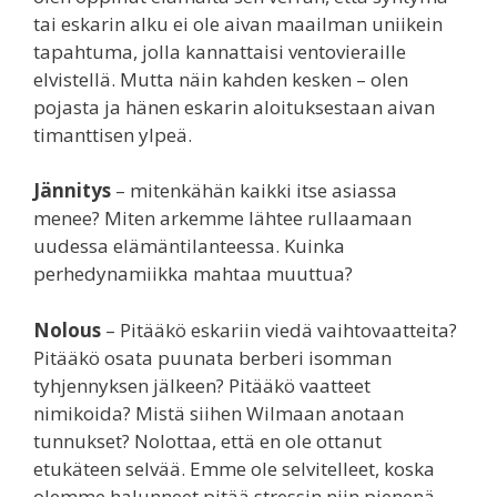
tai eskarin alku ei ole aivan maailman uniikein
tapahtuma, jolla kannattaisi ventovieraille
elvistellä. Mutta näin kahden kesken – olen
pojasta ja hänen eskarin aloituksestaan aivan
timanttisen ylpeä.
Jännitys
– mitenkähän kaikki itse asiassa
menee? Miten arkemme lähtee rullaamaan
uudessa elämäntilanteessa. Kuinka
perhedynamiikka mahtaa muuttua?
Nolous
– Pitääkö eskariin viedä vaihtovaatteita?
Pitääkö osata puunata berberi isomman
tyhjennyksen jälkeen? Pitääkö vaatteet
nimikoida? Mistä siihen Wilmaan anotaan
tunnukset? Nolottaa, että en ole ottanut
etukäteen selvää. Emme ole selvitelleet, koska
olemme halunneet pitää stressin niin pienenä