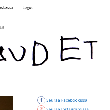
poskessa
Legot
tä!
Seuraa Facebookissa
Seuraa Instagramissa