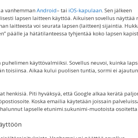
ja vanhemman
Android
– tai
iOS-kapulaan
. Sen jälkeen
sesti lapsen laitteen käyttöä. Aikuisen sovellus näyttää
n laitteesta voi seurata lapsen (laitteen) sijaintia. Huk
” päälle ja hätätilanteessa tyhjentää koko lapsen kapis
 puhelimen käyttövalmiiksi. Sovellus neuvoi, kuinka laps
n toisiinsa. Aikaa kului puolisen tuntia, sormi ei ajautu
 henkisiä. Piti hyväksyä, että Google alkaa kerätä paljo
hköpostiosoite. Koska emailia käytetään joissain palveluiss
 halunnut lapselle etunimi.sukunimi-muotoista osoitetta
käyttöön