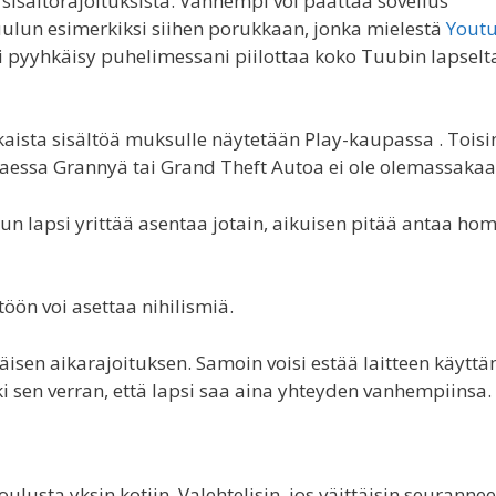
sisältörajoituksista. Vanhempi voi päättää sovellus
 Kuulun esimerkiksi siihen porukkaan, jonka mielestä
Youtu
si pyyhkäisy puhelimessani piilottaa koko Tuubin lapselt
aista sisältöä muksulle näytetään Play-kaupassa . Toisi
aessa Grannyä tai Grand Theft Autoa ei ole olemassakaa
un lapsi yrittää asentaa jotain, aikuisen pitää antaa ho
öön voi asettaa nihilismiä.
äisen aikarajoituksen. Samoin voisi estää laitteen käytt
i sen verran, että lapsi saa aina yhteyden vanhempiinsa.
lusta yksin kotiin. Valehtelisin, jos väittäisin seurannee