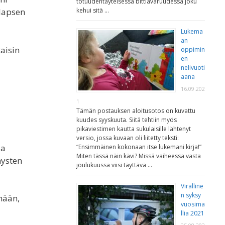
totuudentäyteisessä bittiavaruudessa joku
kehui sitä …
 lapsen
Lukema
an
aisin
oppimin
en
nelivuoti
aana
16.09.202
1
Tämän postauksen aloitusotos on kuvattu
kuudes syyskuuta. Siitä tehtiin myös
pikaviestimen kautta sukulaisille lähtenyt
versio, jossa kuvaan oli liitetty teksti:
sa
“Ensimmäinen kokonaan itse lukemani kirja!”
Miten tässä näin kävi? Missä vaiheessa vasta
mysten
joulukuussa viisi täyttävä …
Viralline
n syksy
änään,
vuosima
llia 2021