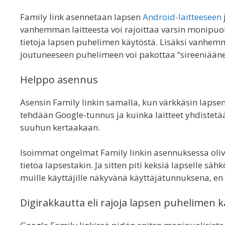
Family link asennetaan lapsen
Android-laitteeseen
vanhemman laitteesta voi rajoittaa varsin monipuoli
tietoja lapsen puhelimen käytöstä. Lisäksi vanhemma
joutuneeseen puhelimeen voi pakottaa “sireeniäänen
Helppo asennus
Asensin Family linkin samalla, kun värkkäsin lapsen
tehdään Google-tunnus ja kuinka laitteet yhdistetää
suuhun kertaakaan.
Isoimmat ongelmat Family linkin asennuksessa olivat
tietoa lapsestakin. Ja sitten piti keksiä lapselle sä
muille käyttäjille näkyvänä käyttäjätunnuksena, en
Digirakkautta eli rajoja lapsen puhelimen 