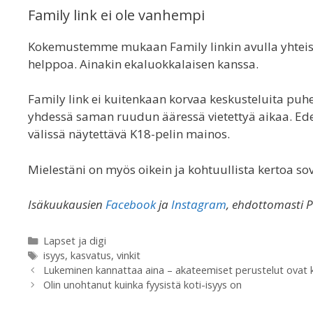
Family link ei ole vanhempi
Kokemustemme mukaan Family linkin avulla yhteiste
helppoa. Ainakin ekaluokkalaisen kanssa.
Family link ei kuitenkaan korvaa keskusteluita puhel
yhdessä saman ruudun ääressä vietettyä aikaa. Edel
välissä näytettävä K18-pelin mainos.
Mielestäni on myös oikein ja kohtuullista kertoa s
Isäkuukausien
Facebook
ja
Instagram
, ehdottomasti P
Categories
Lapset ja digi
Tags
isyys
,
kasvatus
,
vinkit
Lukeminen kannattaa aina – akateemiset perustelut ovat ku
Olin unohtanut kuinka fyysistä koti-isyys on