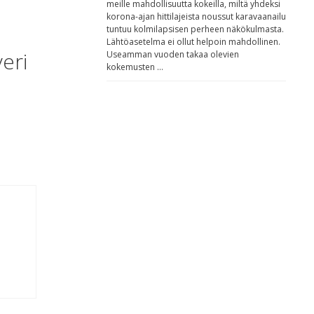
meille mahdollisuutta kokeilla, miltä yhdeksi
korona-ajan hittilajeista noussut karavaanailu
tuntuu kolmilapsisen perheen näkökulmasta.
Lähtöasetelma ei ollut helpoin mahdollinen.
eri
Useamman vuoden takaa olevien
kokemusten …