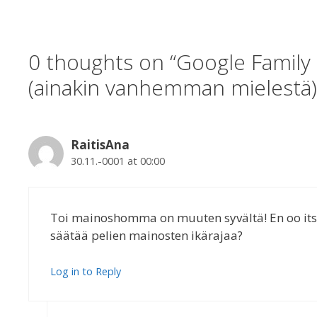
0 thoughts on “Google Family 
(ainakin vanhemman mielestä)
RaitisAna
30.11.-0001 at 00:00
Toi mainoshomma on muuten syvältä! En oo itse 
säätää pelien mainosten ikärajaa?
Log in to Reply