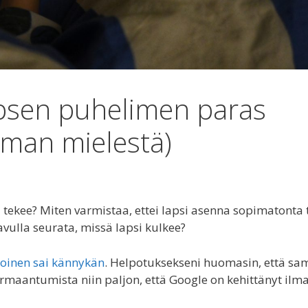
apsen puhelimen paras
mman mielestä)
 tekee? Miten varmistaa, ettei lapsi asenna sopimatonta 
vulla seurata, missä lapsi kulkee?
koinen sai kännykän
. Helpotuksekseni huomasin, että sa
maantumista niin paljon, että Google on kehittänyt ilm