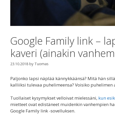
Google Family link – l
kaveri (ainakin vanhe
23.10.2018
by
Tuomas
Paljonko lapsi näplää kännykkäänsä? Mitä hän sillä
kalliiksi tulevaa puhelimeensa? Voisiko puhelimen a
Tuollaiset kysymykset velloivat mielessäni,
kun esi
mietteet ovat edistäneet muidenkin vanhempien har
Google Family link -sovelluksen.