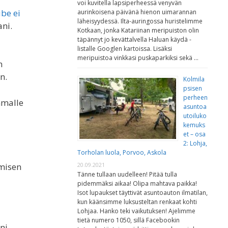
voi kuvitella lapsiperheessä venyvän
be ei
aurinkoisena päivänä hienon uimarannan
läheisyydessä. Ilta-auringossa huristelimme
ani.
Kotkaan, jonka Katariinan meripuiston olin
täpännyt jo kevättalvella Haluan käydä -
listalle Googlen kartoissa. Lisäksi
meripuistoa vinkkasi puskaparkiksi sekä …
n
n.
Kolmila
psisen
perheen
mmalle
asuntoa
utoiluko
kemuks
et – osa
2: Lohja,
Torholan luola, Porvoo, Askola
ämisen
20.09.2021
Tänne tullaan uudelleen! Pitää tulla
pidemmäksi aikaa! Olipa mahtava paikka!
Isot lupaukset täyttivät asuntoauton ilmatilan,
kun käänsimme luksusteltan renkaat kohti
Lohjaa. Hanko teki vaikutuksen! Ajelimme
tietä numero 1050, sillä Facebookin
ni