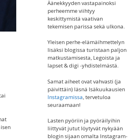
Äänekkyyden vastapainoksi
perheemme viihtyy
keskittymistä vaativan
tekemisen parissa sekä ulkona.
Yleisen perhe-elämäihmettelyn
lisäksi blogissa turistaan paljon
matkustamisesta, Legoista ja
lapset & digi -yhdistelmästä.
Samat aiheet ovat vahvasti (ja
päivittäin) läsnä Isäkuukausien
tai
Instagramissa
, tervetuloa
seuraamaan!
mat
Lasten pyöriin ja pyöräilyihin
aisen
liittyvät jutut löytyvät nykyään
blogin sijaan omalta Instagram-