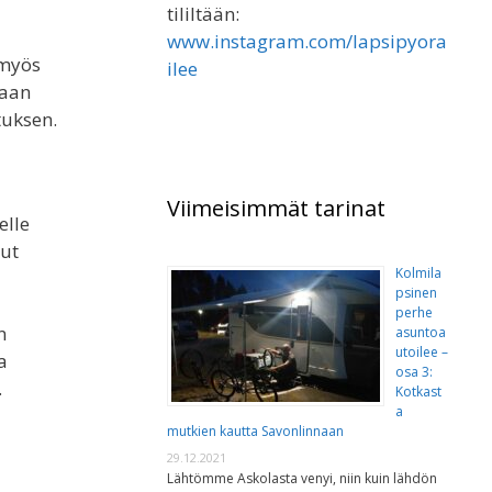
tililtään:
www.instagram.com/lapsipyora
 myös
ilee
kaan
tuksen.
Viimeisimmät tarinat
elle
nut
Kolmila
psinen
perhe
n
asuntoa
utoilee –
a
osa 3:
.
Kotkast
a
mutkien kautta Savonlinnaan
29.12.2021
Lähtömme Askolasta venyi, niin kuin lähdön