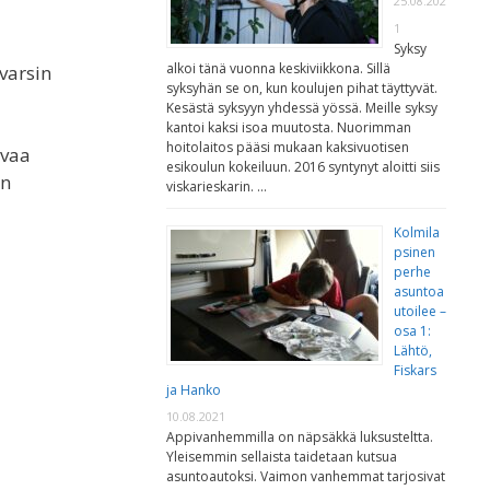
25.08.202
1
Syksy
alkoi tänä vuonna keskiviikkona. Sillä
varsin
syksyhän se on, kun koulujen pihat täyttyvät.
Kesästä syksyyn yhdessä yössä. Meille syksy
kantoi kaksi isoa muutosta. Nuorimman
hoitolaitos pääsi mukaan kaksivuotisen
rvaa
esikoulun kokeiluun. 2016 syntynyt aloitti siis
en
viskarieskarin. …
Kolmila
psinen
perhe
asuntoa
utoilee –
osa 1:
Lähtö,
Fiskars
ja Hanko
10.08.2021
Appivanhemmilla on näpsäkkä luksusteltta.
Yleisemmin sellaista taidetaan kutsua
asuntoautoksi. Vaimon vanhemmat tarjosivat