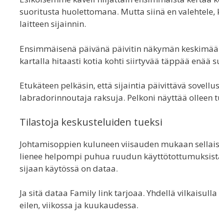
suoritusta huolettomana. Mutta siinä en valehtele,
laitteen sijainnin.
Ensimmäisenä päivänä päivitin näkymän keskimääri
kartalla hitaasti kotia kohti siirtyvää täppää enä
Etukäteen pelkäsin, että sijaintia päivittävä sovell
labradorinnoutaja raksuja. Pelkoni näyttää olleen t
Tilastoja keskusteluiden tueksi
Johtamisoppien kuluneen viisauden mukaan sellaista
lienee helpompi puhua ruudun käyttötottumuksista
sijaan käytössä on dataa.
Ja sitä dataa Family link tarjoaa. Yhdellä vilkaisul
eilen, viikossa ja kuukaudessa.