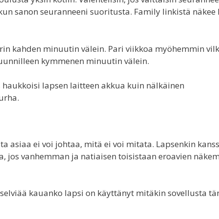
 kun sanon seuranneeni suoritusta. Family linkistä näkee
n kahden minuutin välein. Pari viikkoa myöhemmin vilk
ä suunnilleen kymmenen minuutin välein.
us haukkoisi lapsen laitteen akkua kuin nälkäinen
urha.
 asiaa ei voi johtaa, mitä ei voi mitata. Lapsenkin kans
, jos vanhemman ja natiaisen toisistaan eroavien näke
la selviää kauanko lapsi on käyttänyt mitäkin sovellusta t