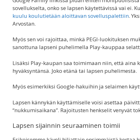
Google Family linkissä pidän eniten monipuolisista 
sovellukselta, onko se lapsen käytettävissä vai ei.
kuulu koulutietään aloittavan sovelluspalettiin
. Yk
Arvostan.
Myös sen voi rajoittaa, minkä PEGI-luokituksen muk
sanottuna lapseni puhelimella Play-kauppaa selatt
Lisäksi Play-kaupan saa toimimaan niin, että aina k
hyväksyntänsä. Joko etänä tai lapsen puhelimesta.
Myös esimerkiksi Google-hakuihin ja selaimen käytt
Lapsen kännykän käyttämiselle voisi asettaa päivitt
“nukkumisaikana”. Rajoitusten henkselit venyvät tok
Lapsen sijainnin seuraaminen toimii
Esikoisemme käveli hiljattain ensimmäistä kertaa kou