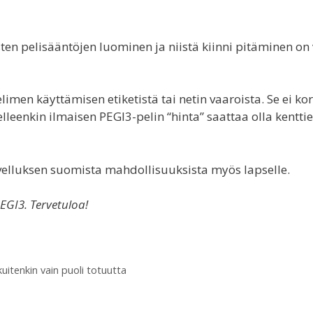
n pelisääntöjen luominen ja niistä kiinni pitäminen on 
imen käyttämisen etiketistä tai netin vaaroista. Se ei ko
leenkin ilmaisen PEGI3-pelin “hinta” saattaa olla kentti
ovelluksen suomista mahdollisuuksista myös lapselle.
EGI3. Tervetuloa!
itenkin vain puoli totuutta