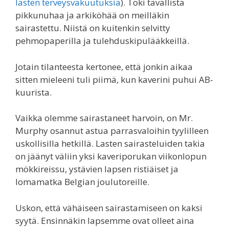
lasten terveysvakuutuksia
). Toki tavallista
pikkunuhaa ja arkiköhää on meilläkin
sairastettu. Niistä on kuitenkin selvitty
pehmopaperilla ja tulehduskipulääkkeillä.
Jotain tilanteesta kertonee, että jonkin aikaa
sitten mieleeni tuli piimä, kun kaverini puhui AB-
kuurista.
Vaikka olemme sairastaneet harvoin, on Mr.
Murphy osannut astua parrasvaloihin tyylilleen
uskollisilla hetkillä. Lasten sairasteluiden takia
on jäänyt väliin yksi kaveriporukan viikonlopun
mökkireissu, ystävien lapsen ristiäiset ja
lomamatka Belgian joulutoreille.
Uskon, että vähäiseen sairastamiseen on kaksi
syytä. Ensinnäkin lapsemme ovat olleet aina