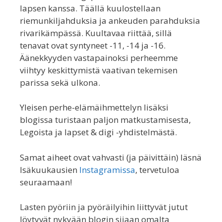
lapsen kanssa. Täällä kuulostellaan
riemunkiljahduksia ja ankeuden parahduksia
rivarikämpässä. Kuultavaa riittää, sillä
tenavat ovat syntyneet -11, -14 ja -16.
Äänekkyyden vastapainoksi perheemme
viihtyy keskittymistä vaativan tekemisen
parissa sekä ulkona.
Yleisen perhe-elämäihmettelyn lisäksi
blogissa turistaan paljon matkustamisesta,
Legoista ja lapset & digi -yhdistelmästä.
Samat aiheet ovat vahvasti (ja päivittäin) läsnä
Isäkuukausien
Instagramissa
, tervetuloa
seuraamaan!
Lasten pyöriin ja pyöräilyihin liittyvät jutut
löytyvät nykyään blogin sijaan omalta