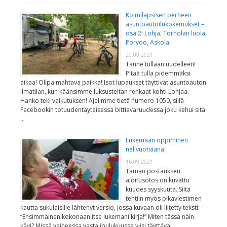
Kolmilapsisen perheen
asuntoautoilukokemukset –
osa 2: Lohja, Torholan luola,
Porvoo, Askola
20.09.2021
Tänne tullaan uudelleen!
Pitää tulla pidemmäksi
aikaa! Olipa mahtava paikka! Isot lupaukset täyttivät asuntoauton
ilmatilan, kun käänsimme luksusteltan renkaat kohti Lohjaa.
Hanko teki vaikutuksen! Ajelimme tietä numero 1050, sillä
Facebookin totuudentäyteisessä bittiavaruudessa joku kehui sitä
…
Lukemaan oppiminen
nelivuotiaana
16.09.2021
Tämän postauksen
aloitusotos on kuvattu
kuudes syyskuuta. Siitä
tehtiin myös pikaviestimen
kautta sukulaisille lähtenyt versio, jossa kuvaan oli liitetty teksti:
“Ensimmäinen kokonaan itse lukemani kirja!” Miten tässä näin
kävi? Missä vaiheessa vasta joulukuussa viisi täyttävä …