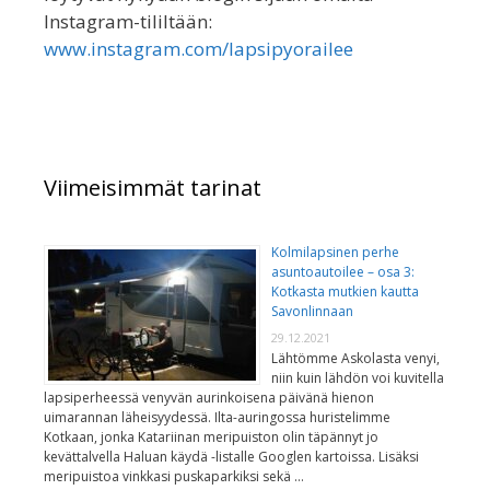
Instagram-tililtään:
www.instagram.com/lapsipyorailee
Viimeisimmät tarinat
Kolmilapsinen perhe
asuntoautoilee – osa 3:
Kotkasta mutkien kautta
Savonlinnaan
29.12.2021
Lähtömme Askolasta venyi,
niin kuin lähdön voi kuvitella
lapsiperheessä venyvän aurinkoisena päivänä hienon
uimarannan läheisyydessä. Ilta-auringossa huristelimme
Kotkaan, jonka Katariinan meripuiston olin täpännyt jo
kevättalvella Haluan käydä -listalle Googlen kartoissa. Lisäksi
meripuistoa vinkkasi puskaparkiksi sekä …