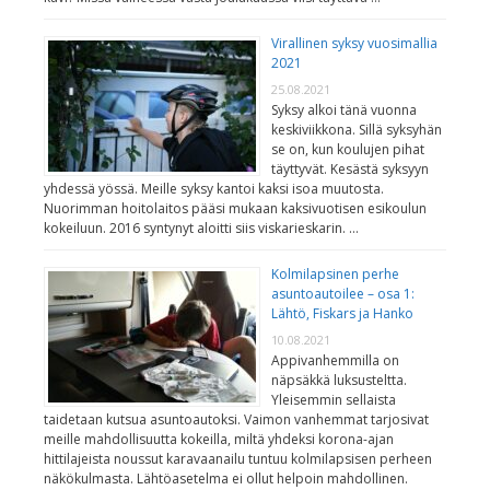
Virallinen syksy vuosimallia
2021
25.08.2021
Syksy alkoi tänä vuonna
keskiviikkona. Sillä syksyhän
se on, kun koulujen pihat
täyttyvät. Kesästä syksyyn
yhdessä yössä. Meille syksy kantoi kaksi isoa muutosta.
Nuorimman hoitolaitos pääsi mukaan kaksivuotisen esikoulun
kokeiluun. 2016 syntynyt aloitti siis viskarieskarin. …
Kolmilapsinen perhe
asuntoautoilee – osa 1:
Lähtö, Fiskars ja Hanko
10.08.2021
Appivanhemmilla on
näpsäkkä luksusteltta.
Yleisemmin sellaista
taidetaan kutsua asuntoautoksi. Vaimon vanhemmat tarjosivat
meille mahdollisuutta kokeilla, miltä yhdeksi korona-ajan
hittilajeista noussut karavaanailu tuntuu kolmilapsisen perheen
näkökulmasta. Lähtöasetelma ei ollut helpoin mahdollinen.