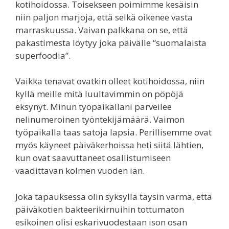
kotihoidossa. Toisekseen poimimme kesäisin
niin paljon marjoja, että selkä oikenee vasta
marraskuussa. Vaivan palkkana on se, että
pakastimesta löytyy joka päivälle “suomalaista
superfoodia”.
Vaikka tenavat ovatkin olleet kotihoidossa, niin
kyllä meille mitä luultavimmin on pöpöjä
eksynyt. Minun työpaikallani parveilee
nelinumeroinen työntekijämäärä. Vaimon
työpaikalla taas satoja lapsia. Perillisemme ovat
myös käyneet päiväkerhoissa heti siitä lähtien,
kun ovat saavuttaneet osallistumiseen
vaadittavan kolmen vuoden iän.
Joka tapauksessa olin syksyllä täysin varma, että
päiväkotien bakteerikirnuihin tottumaton
esikoinen olisi eskarivuodestaan ison osan