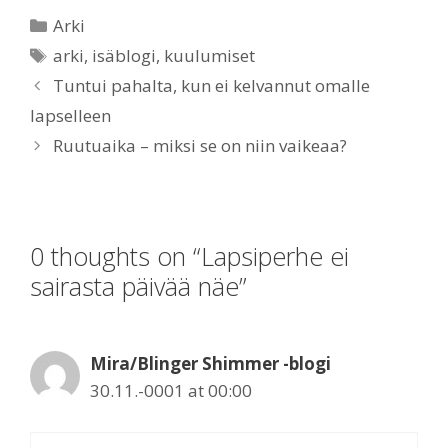
Categories
Arki
Tags
arki
,
isäblogi
,
kuulumiset
Tuntui pahalta, kun ei kelvannut omalle
lapselleen
Ruutuaika – miksi se on niin vaikeaa?
0 thoughts on “Lapsiperhe ei
sairasta päivää näe”
Mira/Blinger Shimmer -blogi
30.11.-0001 at 00:00