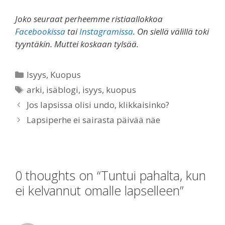
Joko seuraat perheemme ristiaallokkoa
Facebookissa
tai
Instagramissa
. On siellä välillä toki
tyyntäkin. Muttei koskaan tylsää.
Categories
Isyys
,
Kuopus
Tags
arki
,
isäblogi
,
isyys
,
kuopus
Jos lapsissa olisi undo, klikkaisinko?
Lapsiperhe ei sairasta päivää näe
0 thoughts on “Tuntui pahalta, kun
ei kelvannut omalle lapselleen”