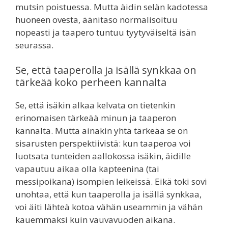
mutsin poistuessa. Mutta äidin selän kadotessa
huoneen ovesta, äänitaso normalisoituu
nopeasti ja taapero tuntuu tyytyväiseltä isän
seurassa.
Se, että taaperolla ja isällä synkkaa on
tärkeää koko perheen kannalta
Se, että isäkin alkaa kelvata on tietenkin
erinomaisen tärkeää minun ja taaperon
kannalta. Mutta ainakin yhtä tärkeää se on
sisarusten perspektiivistä: kun taaperoa voi
luotsata tunteiden aallokossa isäkin, äidille
vapautuu aikaa olla kapteenina (tai
messipoikana) isompien leikeissä. Eikä toki sovi
unohtaa, että kun taaperolla ja isällä synkkaa,
voi äiti lähteä kotoa vähän useammin ja vähän
kauemmaksi kuin vauvavuoden aikana.