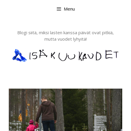
Skip
Menu
to
content
Blogi siitä, miksi lasten kanssa päivät ovat pitkiä,
mutta vuodet lyhyitä!