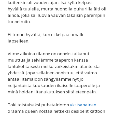
kuitenkin oli vuoden ajan. Isä kyllä kelpasi
hyvällä tuulella, mutta huonolla puhurilla äiti oli
ainoa, joka sai luovia vauvan takaisin parempiin
tunnelmiin.
Ei tunnu hyvältä, kun ei kelpaa omalle
lapselleen.
Viime aikoina tilanne on onneksi alkanut
muuttua ja selviämme taaperon kanssa
lähtökohtaisesti melko vaikeistakin tilanteista
yhdessä. Jopa sellainen onnistuu, että vaimo
antaa iltamaidon sängyllämme nyt jo
neljäntoista kuukauden ikäiselle taaperolle ja
minä hoidan iltanukutuksen siitä eteenpäin.
Toki toistaiseksi
puhetaidoton
yksisanainen
draama queen nostaa hetkeksi desibelit kattoon