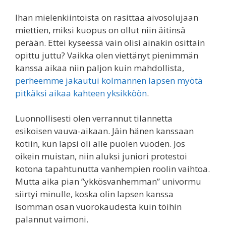
Ihan mielenkiintoista on rasittaa aivosolujaan
miettien, miksi kuopus on ollut niin äitinsä
perään. Ettei kyseessä vain olisi ainakin osittain
opittu juttu? Vaikka olen viettänyt pienimmän
kanssa aikaa niin paljon kuin mahdollista,
perheemme jakautui kolmannen lapsen myötä
pitkäksi aikaa kahteen yksikköön
.
Luonnollisesti olen verrannut tilannetta
esikoisen vauva-aikaan. Jäin hänen kanssaan
kotiin, kun lapsi oli alle puolen vuoden. Jos
oikein muistan, niin aluksi juniori protestoi
kotona tapahtunutta vanhempien roolin vaihtoa.
Mutta aika pian ”ykkösvanhemman” univormu
siirtyi minulle, koska olin lapsen kanssa
isomman osan vuorokaudesta kuin töihin
palannut vaimoni.