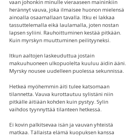
vaan johonkin minulle vieraaseen maininkiin
herännyt vauva, joka ilmaisee huonon mielensä
ainoalla osaamallaan tavalla. Itku ei lakkaa
tassuttelemalla eikä laulamalla, joten nostan
lapsen syliini. Rauhoittuminen kestää pitkään.
Kuin myrskyn muuttuminen peilityyneksi.
Itkun aaltojen laskeuduttua jostain
makuuhuoneen ulkopuolelta kuuluu äidin ääni.
Myrsky nousee uudelleen puolessa sekunnissa.
Hetkeä myöhemmin äiti tulee katsomaan
tilannetta. Vauva kurottautuu sylistäni niin
pitkälle äitiään kohden kuin pystyy. Sylin
vaihdos tyynnyttää tilanteen hetkessä.
Ei kovin palkitsevaa isän ja vauvan yhteistä
matkaa. Tällaista elämä kuopuksen kanssa