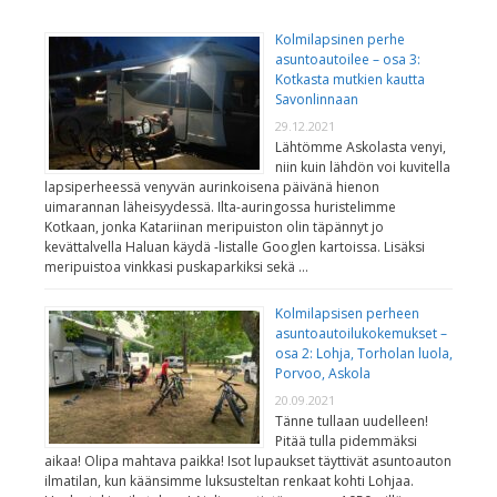
Kolmilapsinen perhe
asuntoautoilee – osa 3:
Kotkasta mutkien kautta
Savonlinnaan
29.12.2021
Lähtömme Askolasta venyi,
niin kuin lähdön voi kuvitella
lapsiperheessä venyvän aurinkoisena päivänä hienon
uimarannan läheisyydessä. Ilta-auringossa huristelimme
Kotkaan, jonka Katariinan meripuiston olin täpännyt jo
kevättalvella Haluan käydä -listalle Googlen kartoissa. Lisäksi
meripuistoa vinkkasi puskaparkiksi sekä …
Kolmilapsisen perheen
asuntoautoilukokemukset –
osa 2: Lohja, Torholan luola,
Porvoo, Askola
20.09.2021
Tänne tullaan uudelleen!
Pitää tulla pidemmäksi
aikaa! Olipa mahtava paikka! Isot lupaukset täyttivät asuntoauton
ilmatilan, kun käänsimme luksusteltan renkaat kohti Lohjaa.