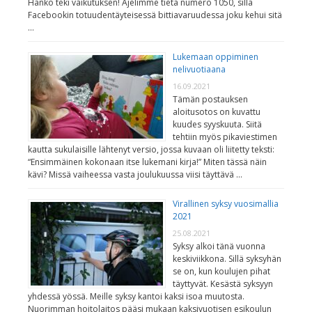
Hanko teki vaikutuksen! Ajelimme tietä numero 1050, sillä
Facebookin totuudentäyteisessä bittiavaruudessa joku kehui sitä
…
Lukemaan oppiminen
nelivuotiaana
16.09.2021
Tämän postauksen
aloitusotos on kuvattu
kuudes syyskuuta. Siitä
tehtiin myös pikaviestimen
kautta sukulaisille lähtenyt versio, jossa kuvaan oli liitetty teksti:
“Ensimmäinen kokonaan itse lukemani kirja!” Miten tässä näin
kävi? Missä vaiheessa vasta joulukuussa viisi täyttävä …
Virallinen syksy vuosimallia
2021
25.08.2021
Syksy alkoi tänä vuonna
keskiviikkona. Sillä syksyhän
se on, kun koulujen pihat
täyttyvät. Kesästä syksyyn
yhdessä yössä. Meille syksy kantoi kaksi isoa muutosta.
Nuorimman hoitolaitos pääsi mukaan kaksivuotisen esikoulun