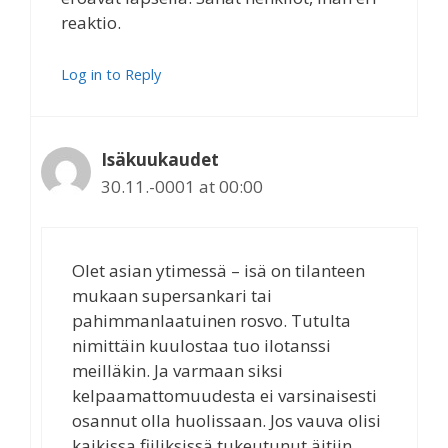
reaktio.
Log in to Reply
Isäkuukaudet
30.11.-0001 at 00:00
Olet asian ytimessä – isä on tilanteen
mukaan supersankari tai
pahimmanlaatuinen rosvo. Tutulta
nimittäin kuulostaa tuo ilotanssi
meilläkin. Ja varmaan siksi
kelpaamattomuudesta ei varsinaisesti
osannut olla huolissaan. Jos vauva olisi
kaikissa fiiliksissä tukeutunut äitiin,