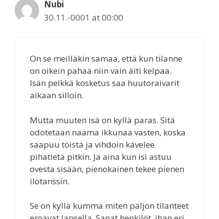
Nubi
30.11.-0001 at 00:00
On se meilläkin samaa, että kun tilanne
on oikein pahaa niin vain äiti kelpaa.
Isän pelkkä kosketus saa huutoraivarit
aikaan silloin.
Mutta muuten isä on kyllä paras. Sitä
odotetaan naama ikkunaa vasten, koska
saapuu töistä ja vihdoin kävelee
pihatietä pitkin. Ja aina kun isi astuu
ovesta sisään, pienokainen tekee pienen
ilotanssin.
Se on kyllä kumma miten paljon tilanteet
eroavat lapsella. Sanat henkilöt, ihan eri