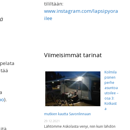
tililtään:
www.instagram.com/lapsipyora
lä
ilee
Viimeisimmät tarinat
 pelata
itää
Kolmila
psinen
perhe
asuntoa
ta
utoilee –
osa 3:
oo
).
Kotkast
a
mutkien kautta Savonlinnaan
29.12.2021
Lähtömme Askolasta venyi, niin kuin lähdön
itä