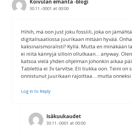
Koivulan emäntä -blogi
30.11.-0001 at 00:00
Hihih, mä oon just joku fossiili, joka on jämäht
digitalisaatiossa juurikaan mitään hyvää. Onha
kaksinaismoralisti? Kyllä. Mutta en minäkään l
ei niitä kännyjä silloin ollutkaan… anyway. Olen
katsoa vielä yhden ohjelman johonkin aikaa päi
Tablettia ei 3v tarvitse. Eli tiukka oon. Teini on
onnistunut juurikaan rajoittaa… mutta onneksi on 
Log in to Reply
Isäkuukaudet
30.11.-0001 at 00:00