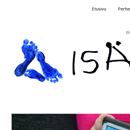
Skip
Etusivu
Perhe
to
content
Bl