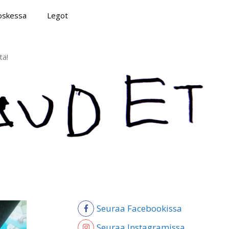
poskessa
Legot
tä!
Seuraa Facebookissa
Seuraa Instagramissa