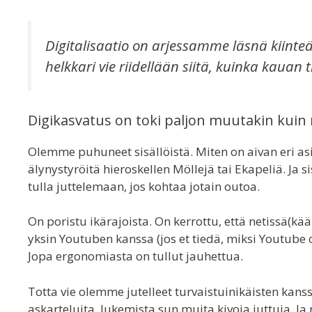
Digitalisaatio on arjessamme läsnä kiinteä
helkkari vie riidellään siitä, kuinka kauan tr
Digikasvatus on toki paljon muutakin kuin
Olemme puhuneet sisällöistä. Miten on aivan eri asi
älynystyröitä hieroskellen Möllejä tai Ekapeliä. Ja si
tulla juttelemaan, jos kohtaa jotain outoa.
On poristu ikärajoista. On kerrottu, että netissä(kään
yksin Youtuben kanssa (jos et tiedä, miksi Youtube 
Jopa ergonomiasta on tullut jauhettua.
Totta vie olemme jutelleet turvaistuinikäisten kanssa
askarteluita, lukemista sun muita kivoja juttuja. J