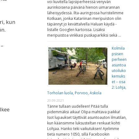
voi kuvitella lapsiperheessä venyvän
aurinkoisena päivänä hienon uimarannan
läheisyydessä. Ilta-auringossa huristelimme
Kotkaan, jonka Katariinan meripuiston olin
ri, kun
täpännyt jo kevättalvella Haluan käydä -
ön.
listalle Googlen kartoissa. Lisäksi
meripuistoa vinkkasi puskaparkiksi sekä …
 –
Kolmila
psisen
perheen
asuntoa
utoiluko
kemuks
et – osa
2: Lohja,
Torholan luola, Porvoo, Askola
20.09.2021
Tänne tullaan uudelleen! Pitää tulla
ulkee
pidemmäksi aikaa! Olipa mahtava paikka!
Isot lupaukset täyttivät asuntoauton ilmatilan,
kun käänsimme luksusteltan renkaat kohti
Lohjaa. Hanko teki vaikutuksen! Ajelimme
tietä numero 1050, sillä Facebookin