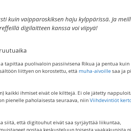
sti kuin vaipparoskiksen haju kylppärissä. Ja meil
effeillä digilaitteen kanssa voi viipyä!
 ruutuaika
a tapittaa puolivaloin passiivisena Rikua ja pentua kuin
sältöön liittyen on korostettu, että
muha-aivoille
saa ja p
) kaikki ihmiset eivät ole kilttejä. Ei ole jätetty nappuloi
on pienelle paholaisesta seuraava, niin
Viihdevintiöt kert
 siitä, että digitouhut eivät saa syrjäyttää liikuntaa,
a muistaneet nostaa keskusteluun toisesta vaakakupista ni