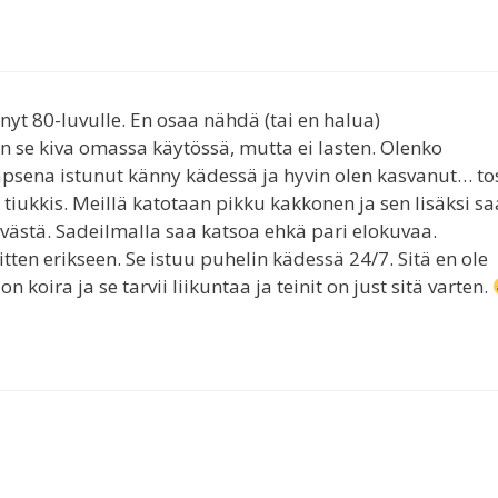
änyt 80-luvulle. En osaa nähdä (tai en halua)
n se kiva omassa käytössä, mutta ei lasten. Olenko
apsena istunut känny kädessä ja hyvin olen kasvanut… to
 tiukkis. Meillä katotaan pikku kakkonen ja sen lisäksi sa
västä. Sadeilmalla saa katsoa ehkä pari elokuvaa.
 sitten erikseen. Se istuu puhelin kädessä 24/7. Sitä en ole
koira ja se tarvii liikuntaa ja teinit on just sitä varten.