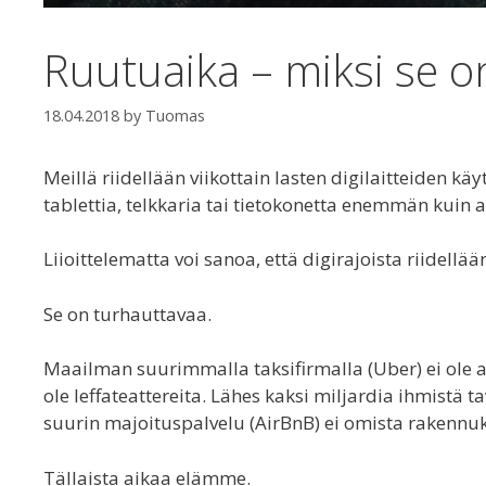
Ruutuaika – miksi se on
18.04.2018
by
Tuomas
Meillä riidellään viikottain lasten digilaitteiden k
tablettia, telkkaria tai tietokonetta enemmän kuin 
Liioittelematta voi sanoa, että digirajoista riidel
Se on turhauttavaa.
Maailman suurimmalla taksifirmalla (Uber) ei ole au
ole leffateattereita. Lähes kaksi miljardia ihmistä 
suurin majoituspalvelu (AirBnB) ei omista rakennuk
Tällaista aikaa elämme.