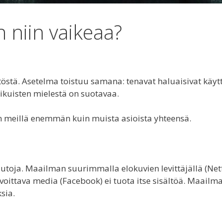
 niin vaikeaa?
äytöstä. Asetelma toistuu samana: tenavat haluaisivat käyt
aikuisten mielestä on suotavaa.
lään meillä enemmän kuin muista asioista yhteensä.
toja. Maailman suurimmalla elokuvien levittäjällä (Netfl
tavoittava media (Facebook) ei tuota itse sisältöä. Maailm
sia.