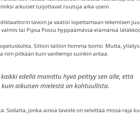
 miksi aikuiset tuijottavat ruutuja aika usein.
isi diktaattorin tavoin ja vaatisi lopettamaan tekemisen juu
lle valmis tai Pipsa Possu hyppäämässä elämänsä lätäkkö
petuskohta. Silloin tällöin homma toimii. Mutta, yllätys
tua niin pitkään kuin vanhempi suinkin antaa.
ikki edellä mainittu hyvä peittyy sen alle, että
kuin aikuisen mielestä on kohtuullista.
ta. Sodalta, jonka ainoa tavoite on selvittää missä raja k