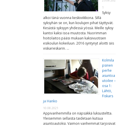
25.08.202
1
Syksy
alkoi tänä vuonna keskiviikkona. Sillä
syksyhän se on, kun koulujen pihat täyttyvät.
Kesästä syksyyn yhdessä yössä. Meille syksy
kantoi kaksi isoa muutosta. Nuorimman
hoitolaitos pääsi mukaan kaksivuotisen
esikoulun kokeiluun. 2016 syntynyt aloitti siis
viskarieskarin. …
Kolmila
psinen
perhe
asuntoa
utoilee –
osa 1:
Lähtö,
Fiskars
ja Hanko
10.08.2021
Appivanhemmilla on näpsäkkä luksusteltta.
Yleisemmin sellaista taidetaan kutsua
asuntoautoksi. Vaimon vanhemmat tarjosivat