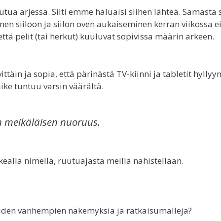
keutua arjessa. Silti emme haluaisi siihen lähteä. Samasta 
 siiloon ja siilon oven aukaiseminen kerran viikossa e
tä pelit (tai herkut) kuuluvat sopivissa määrin arkeen.
in ja sopia, että pärinästä TV-kiinni ja tabletit hyllyyn
ike tuntuu varsin väärältä.
n meikäläisen nuoruus.
kealla nimellä, ruutuajasta meillä nahistellaan.
muiden vanhempien näkemyksiä ja ratkaisumalleja?