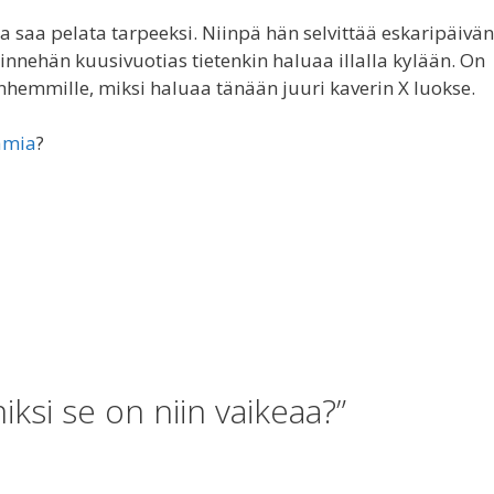
na saa pelata tarpeeksi. Niinpä hän selvittää eskaripäivän
a sinnehän kuusivuotias tietenkin haluaa illalla kylään. On
vanhemmille, miksi haluaa tänään juuri kaverin X luokse.
amia
?
ksi se on niin vaikeaa?”