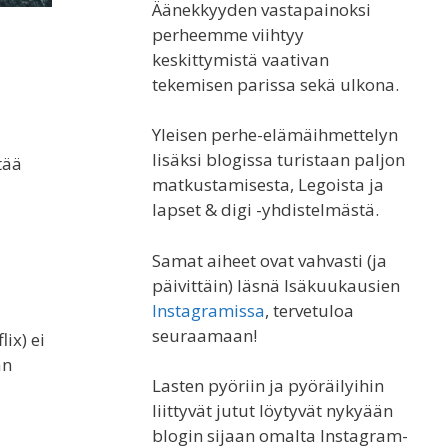
Äänekkyyden vastapainoksi
perheemme viihtyy
keskittymistä vaativan
tekemisen parissa sekä ulkona.
Yleisen perhe-elämäihmettelyn
lisäksi blogissa turistaan paljon
tää
matkustamisesta, Legoista ja
lapset & digi -yhdistelmästä.
Samat aiheet ovat vahvasti (ja
päivittäin) läsnä Isäkuukausien
Instagramissa
, tervetuloa
seuraamaan!
ix) ei
an
Lasten pyöriin ja pyöräilyihin
liittyvät jutut löytyvät nykyään
blogin sijaan omalta Instagram-