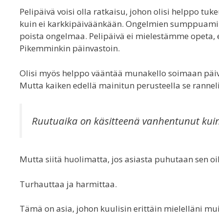
Pelipäivä voisi olla ratkaisu, johon olisi helppo tu
kuin ei karkkipäiväänkään. Ongelmien sumppuaminen
poista ongelmaa. Pelipäivä ei mielestämme opeta, et
Pikemminkin päinvastoin.
Olisi myös helppo vääntää munakello soimaan päivittä
Mutta kaiken edellä mainitun perusteella se ranneli
Ruutuaika on käsitteenä vanhentunut kui
Mutta siitä huolimatta, jos asiasta puhutaan sen oi
Turhauttaa ja harmittaa.
Tämä on asia, johon kuulisin erittäin mielelläni 