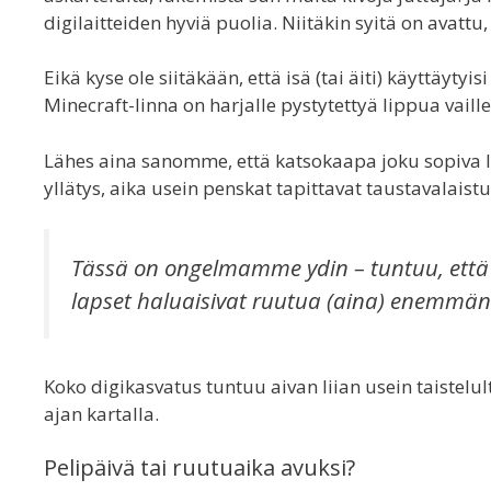
digilaitteiden hyviä puolia. Niitäkin syitä on avattu,
Eikä kyse ole siitäkään, että isä (tai äiti) käyttäyty
Minecraft-linna on harjalle pystytettyä lippua vai
Lähes aina sanomme, että katsokaapa joku sopiva lo
yllätys, aika usein penskat tapittavat taustavalais
Tässä on ongelmamme ydin – tuntuu, että ka
lapset haluaisivat ruutua (aina) enemmän 
Koko digikasvatus tuntuu aivan liian usein taistelul
ajan kartalla.
Pelipäivä tai ruutuaika avuksi?