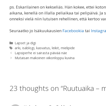
ps. Eskarilainen on kekseliäs. Hän kokee, ettei koto
aikana, kenellä on illalla peliaikaa tai pelipäivä. J
onneksi vielä niin lutuisen rehellinen, että kertoo 
Seuraatko jo Isäkuukausien
Facebookia
tai
Instagr
Categories
Lapset ja digi
Tags
arki
,
isäblogi
,
kasvatus
,
leikit
,
mielipide
Lapsiperhe ei sairasta päivää näe
Mutaisan makoinen viikonloppu kuvina
23 thoughts on “Ruutuaika – mi