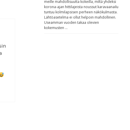
meille mahdollisuutta kokeilla, miltä yhdeksi
korona-ajan hittilajeista noussut karavaanailu
tuntuu kolmilapsisen perheen näkökulmasta.
Lähtöasetelma ei ollut helpoin mahdollinen.
Useamman vuoden takaa olevien
kokemusten …
sin
a