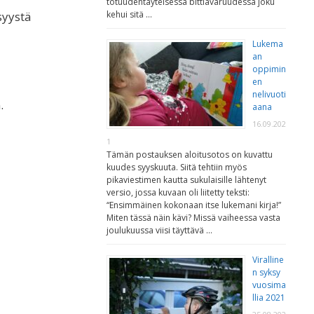
totuudentäyteisessä bittiavaruudessa joku
kehui sitä …
syystä
i
Lukema
an
oppimin
en
nelivuoti
.
aana
16.09.202
1
Tämän postauksen aloitusotos on kuvattu
kuudes syyskuuta. Siitä tehtiin myös
pikaviestimen kautta sukulaisille lähtenyt
versio, jossa kuvaan oli liitetty teksti:
“Ensimmäinen kokonaan itse lukemani kirja!”
Miten tässä näin kävi? Missä vaiheessa vasta
joulukuussa viisi täyttävä …
Viralline
n syksy
vuosima
llia 2021