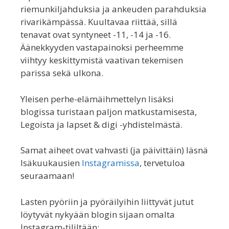
riemunkiljahduksia ja ankeuden parahduksia
rivarikämpässä. Kuultavaa riittää, sillä
tenavat ovat syntyneet -11, -14 ja -16.
Äänekkyyden vastapainoksi perheemme
viihtyy keskittymistä vaativan tekemisen
parissa sekä ulkona.
Yleisen perhe-elämäihmettelyn lisäksi
blogissa turistaan paljon matkustamisesta,
Legoista ja lapset & digi -yhdistelmästä.
Samat aiheet ovat vahvasti (ja päivittäin) läsnä
Isäkuukausien
Instagramissa
, tervetuloa
seuraamaan!
Lasten pyöriin ja pyöräilyihin liittyvät jutut
löytyvät nykyään blogin sijaan omalta
Instagram-tililtään: