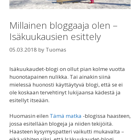
Millainen bloggaaja olen –
Isäkuukausien esittely
05.03.2018
by
Tuomas
Isäkuukaudet-blogi on ollut pian kolme vuotta
huonotapainen nulikka. Tai ainakin siinä
mielessä huonosti käyttäytyvä blogi, että se ei
ole koskaan tervehtinyt lukijaansa kädestä ja
esitellyt itseään.
Huomasin eilen
Tämä matka
-blogissa haasteen,
jossa esitellään blogeja ja niiden tekijöitä.
Haasteen kysymyspatteri vaikutti mukavalta –
eikä vähiten siksi, että Isäkuukaudet-blogi