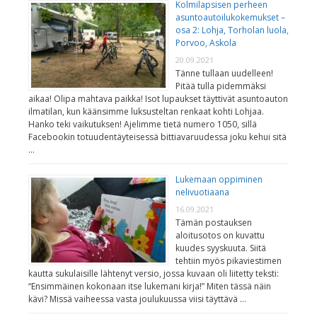
Kolmilapsisen perheen
asuntoautoilukokemukset –
osa 2: Lohja, Torholan luola,
Porvoo, Askola
20.09.2021
Tänne tullaan uudelleen!
Pitää tulla pidemmäksi
aikaa! Olipa mahtava paikka! Isot lupaukset täyttivät asuntoauton
ilmatilan, kun käänsimme luksusteltan renkaat kohti Lohjaa.
Hanko teki vaikutuksen! Ajelimme tietä numero 1050, sillä
Facebookin totuudentäyteisessä bittiavaruudessa joku kehui sitä
…
Lukemaan oppiminen
nelivuotiaana
16.09.2021
Tämän postauksen
aloitusotos on kuvattu
kuudes syyskuuta. Siitä
tehtiin myös pikaviestimen
kautta sukulaisille lähtenyt versio, jossa kuvaan oli liitetty teksti:
“Ensimmäinen kokonaan itse lukemani kirja!” Miten tässä näin
kävi? Missä vaiheessa vasta joulukuussa viisi täyttävä …