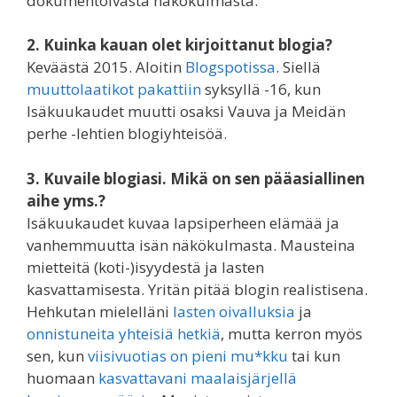
dokumentoivasta näkökulmasta.
2. Kuinka kauan olet kirjoittanut blogia?
Keväästä 2015. Aloitin
Blogspotissa
. Siellä
muuttolaatikot pakattiin
syksyllä -16, kun
Isäkuukaudet muutti osaksi Vauva ja Meidän
perhe -lehtien blogiyhteisöä.
3. Kuvaile blogiasi. Mikä on sen pääasiallinen
aihe yms.?
Isäkuukaudet kuvaa lapsiperheen elämää ja
vanhemmuutta isän näkökulmasta. Mausteina
mietteitä (koti-)isyydestä ja lasten
kasvattamisesta. Yritän pitää blogin realistisena.
Hehkutan mielelläni
lasten oivalluksia
ja
onnistuneita yhteisiä hetkiä
, mutta kerron myös
sen, kun
viisivuotias on pieni mu*kku
tai kun
huomaan
kasvattavani maalaisjärjellä