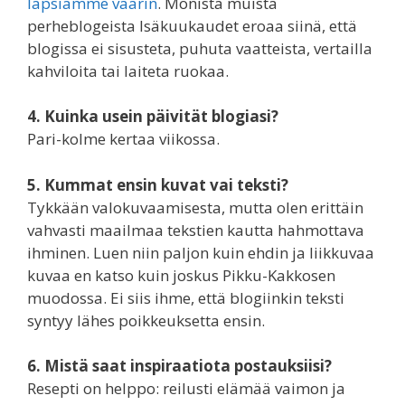
lapsiamme väärin
. Monista muista
perheblogeista Isäkuukaudet eroaa siinä, että
blogissa ei sisusteta, puhuta vaatteista, vertailla
kahviloita tai laiteta ruokaa.
4. Kuinka usein päivität blogiasi?
Pari-kolme kertaa viikossa.
5. Kummat ensin kuvat vai teksti?
Tykkään valokuvaamisesta, mutta olen erittäin
vahvasti maailmaa tekstien kautta hahmottava
ihminen. Luen niin paljon kuin ehdin ja liikkuvaa
kuvaa en katso kuin joskus Pikku-Kakkosen
muodossa. Ei siis ihme, että blogiinkin teksti
syntyy lähes poikkeuksetta ensin.
6. Mistä saat inspiraatiota postauksiisi?
Resepti on helppo: reilusti elämää vaimon ja