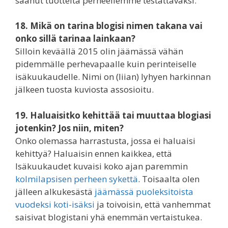
saanut tuotteita perheellemme testattavaksi.
18. Mikä on tarina blogisi nimen takana vai
onko sillä tarinaa lainkaan?
Silloin keväällä 2015 olin jäämässä vähän
pidemmälle perhevapaalle kuin perinteiselle
isäkuukaudelle. Nimi on (liian) lyhyen harkinnan
jälkeen tuosta kuviosta assosioitu.
19. Haluaisitko kehittää tai muuttaa blogiasi
jotenkin? Jos niin, miten?
Onko olemassa harrastusta, jossa ei haluaisi
kehittyä? Haluaisin ennen kaikkea, että
Isäkuukaudet kuvaisi koko ajan paremmin
kolmilapsisen perheen sykettä
. Toisaalta olen
jälleen alkukesästä
jäämässä puoleksitoista
vuodeksi koti-isäksi
ja toivoisin, että vanhemmat
saisivat blogistani yhä enemmän vertaistukea.