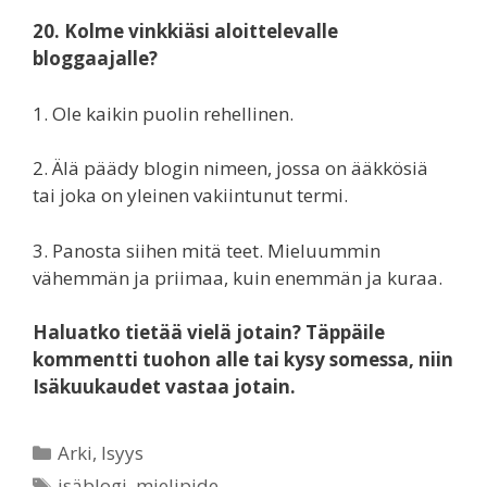
20. Kolme vinkkiäsi aloittelevalle
bloggaajalle?
1. Ole kaikin puolin rehellinen.
2. Älä päädy blogin nimeen, jossa on ääkkösiä
tai joka on yleinen vakiintunut termi.
3. Panosta siihen mitä teet. Mieluummin
vähemmän ja priimaa, kuin enemmän ja kuraa.
Haluatko tietää vielä jotain? Täppäile
kommentti tuohon alle tai kysy somessa, niin
Isäkuukaudet vastaa jotain.
Categories
Arki
,
Isyys
Tags
isäblogi
,
mielipide