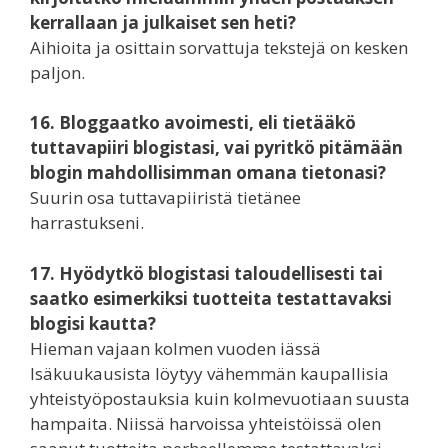
kerrallaan ja julkaiset sen heti?
Aihioita ja osittain sorvattuja tekstejä on kesken
paljon.
16. Bloggaatko avoimesti, eli tietääkö
tuttavapiiri blogistasi, vai pyritkö pitämään
blogin mahdollisimman omana tietonasi?
Suurin osa tuttavapiiristä tietänee
harrastukseni.
17. Hyödytkö blogistasi taloudellisesti tai
saatko esimerkiksi tuotteita testattavaksi
blogisi kautta?
Hieman vajaan kolmen vuoden iässä
Isäkuukausista löytyy vähemmän kaupallisia
yhteistyöpostauksia kuin kolmevuotiaan suusta
hampaita. Niissä harvoissa yhteistöissä olen