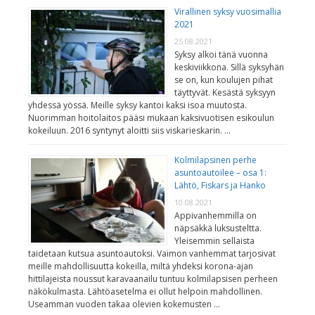
Virallinen syksy vuosimallia
2021
25.08.2021
Syksy alkoi tänä vuonna
keskiviikkona. Sillä syksyhän
se on, kun koulujen pihat
täyttyvät. Kesästä syksyyn
yhdessä yössä. Meille syksy kantoi kaksi isoa muutosta.
Nuorimman hoitolaitos pääsi mukaan kaksivuotisen esikoulun
kokeiluun. 2016 syntynyt aloitti siis viskarieskarin. …
Kolmilapsinen perhe
asuntoautoilee – osa 1:
Lähtö, Fiskars ja Hanko
10.08.2021
Appivanhemmilla on
näpsäkkä luksusteltta.
Yleisemmin sellaista
taidetaan kutsua asuntoautoksi. Vaimon vanhemmat tarjosivat
meille mahdollisuutta kokeilla, miltä yhdeksi korona-ajan
hittilajeista noussut karavaanailu tuntuu kolmilapsisen perheen
näkökulmasta. Lähtöasetelma ei ollut helpoin mahdollinen.
Useamman vuoden takaa olevien kokemusten …