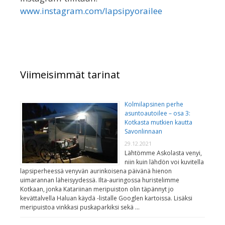
www.instagram.com/lapsipyorailee
Viimeisimmät tarinat
Kolmilapsinen perhe
asuntoautoilee – osa 3:
Kotkasta mutkien kautta
Savonlinnaan
29.12.2021
Lähtömme Askolasta venyi,
niin kuin lähdön voi kuvitella
lapsiperheessä venyvän aurinkoisena päivänä hienon
uimarannan läheisyydessä. Ilta-auringossa huristelimme
Kotkaan, jonka Katariinan meripuiston olin täpännyt jo
kevättalvella Haluan käydä -listalle Googlen kartoissa. Lisäksi
meripuistoa vinkkasi puskaparkiksi sekä …