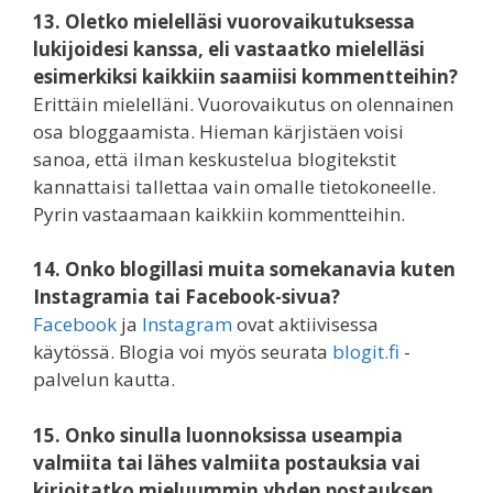
13. Oletko mielelläsi vuorovaikutuksessa
lukijoidesi kanssa, eli vastaatko mielelläsi
esimerkiksi kaikkiin saamiisi kommentteihin?
Erittäin mielelläni. Vuorovaikutus on olennainen
osa bloggaamista. Hieman kärjistäen voisi
sanoa, että ilman keskustelua blogitekstit
kannattaisi tallettaa vain omalle tietokoneelle.
Pyrin vastaamaan kaikkiin kommentteihin.
14. Onko blogillasi muita somekanavia kuten
Instagramia tai Facebook-sivua?
Facebook
ja
Instagram
ovat aktiivisessa
käytössä. Blogia voi myös seurata
blogit.fi
-
palvelun kautta.
15. Onko sinulla luonnoksissa useampia
valmiita tai lähes valmiita postauksia vai
kirjoitatko mieluummin yhden postauksen