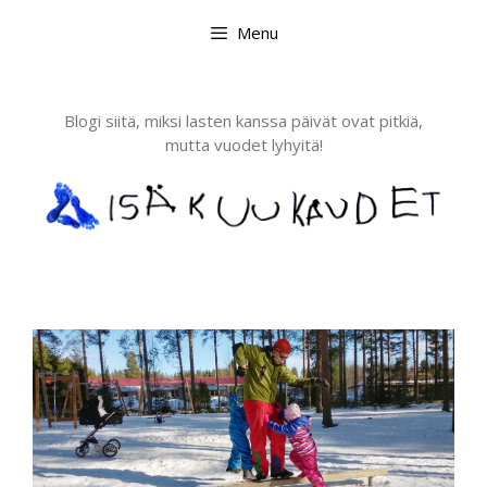
Skip
Menu
to
content
Blogi siitä, miksi lasten kanssa päivät ovat pitkiä,
mutta vuodet lyhyitä!