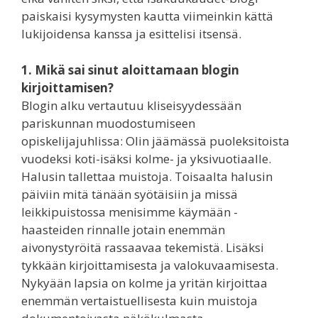
paiskaisi kysymysten kautta viimeinkin kättä
lukijoidensa kanssa ja esittelisi itsensä.
1. Mikä sai sinut aloittamaan blogin
kirjoittamisen?
Blogin alku vertautuu kliseisyydessään
pariskunnan muodostumiseen
opiskelijajuhlissa: Olin jäämässä puoleksitoista
vuodeksi koti-isäksi kolme- ja yksivuotiaalle.
Halusin tallettaa muistoja. Toisaalta halusin
päiviin mitä tänään syötäisiin ja missä
leikkipuistossa menisimme käymään -
haasteiden rinnalle jotain enemmän
aivonystyröitä rassaavaa tekemistä. Lisäksi
tykkään kirjoittamisesta ja valokuvaamisesta.
Nykyään lapsia on kolme ja yritän kirjoittaa
enemmän vertaistuellisesta kuin muistoja