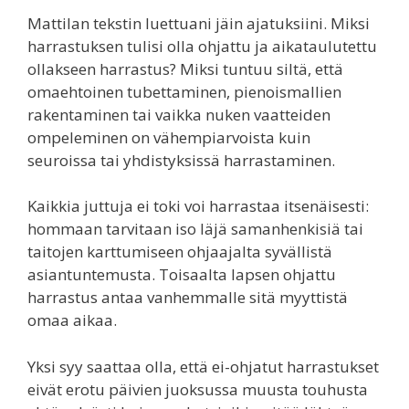
Mattilan tekstin luettuani jäin ajatuksiini. Miksi
harrastuksen tulisi olla ohjattu ja aikataulutettu
ollakseen harrastus? Miksi tuntuu siltä, että
omaehtoinen tubettaminen, pienoismallien
rakentaminen tai vaikka nuken vaatteiden
ompeleminen on vähempiarvoista kuin
seuroissa tai yhdistyksissä harrastaminen.
Kaikkia juttuja ei toki voi harrastaa itsenäisesti:
hommaan tarvitaan iso läjä samanhenkisiä tai
taitojen karttumiseen ohjaajalta syvällistä
asiantuntemusta. Toisaalta lapsen ohjattu
harrastus antaa vanhemmalle sitä myyttistä
omaa aikaa.
Yksi syy saattaa olla, että ei-ohjatut harrastukset
eivät erotu päivien juoksussa muusta touhusta