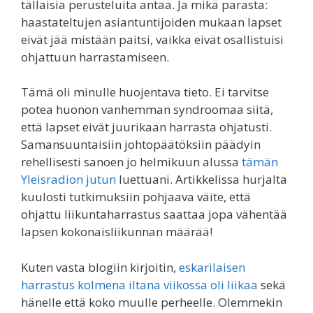
tällaisia perusteluita antaa. Ja mikä parasta:
haastateltujen asiantuntijoiden mukaan lapset
eivät jää mistään paitsi, vaikka eivät osallistuisi
ohjattuun harrastamiseen.
Tämä oli minulle huojentava tieto. Ei tarvitse
potea huonon vanhemman syndroomaa siitä,
että lapset eivät juurikaan harrasta ohjatusti.
Samansuuntaisiin johtopäätöksiin päädyin
rehellisesti sanoen jo helmikuun alussa
tämän
Yleisradion jutun
luettuani. Artikkelissa hurjalta
kuulosti tutkimuksiin pohjaava väite, että
ohjattu liikuntaharrastus saattaa jopa vähentää
lapsen kokonaisliikunnan määrää!
Kuten vasta blogiin kirjoitin,
eskarilaisen
harrastus kolmena iltana viikossa oli liikaa
sekä
hänelle että koko muulle perheelle. Olemmekin