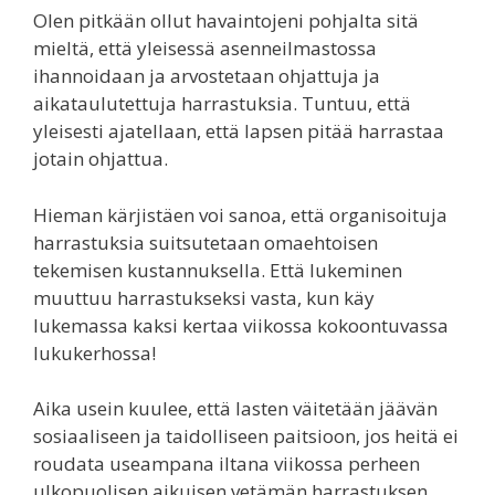
Olen pitkään ollut havaintojeni pohjalta sitä
mieltä, että yleisessä asenneilmastossa
ihannoidaan ja arvostetaan ohjattuja ja
aikataulutettuja harrastuksia. Tuntuu, että
yleisesti ajatellaan, että lapsen pitää harrastaa
jotain ohjattua.
Hieman kärjistäen voi sanoa, että organisoituja
harrastuksia suitsutetaan omaehtoisen
tekemisen kustannuksella. Että lukeminen
muuttuu harrastukseksi vasta, kun käy
lukemassa kaksi kertaa viikossa kokoontuvassa
lukukerhossa!
Aika usein kuulee, että lasten väitetään jäävän
sosiaaliseen ja taidolliseen paitsioon, jos heitä ei
roudata useampana iltana viikossa perheen
ulkopuolisen aikuisen vetämän harrastuksen