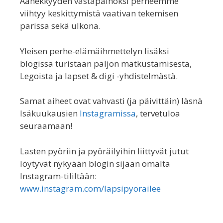
Äänekkyyden vastapainoksi perheemme
viihtyy keskittymistä vaativan tekemisen
parissa sekä ulkona.
Yleisen perhe-elämäihmettelyn lisäksi
blogissa turistaan paljon matkustamisesta,
Legoista ja lapset & digi -yhdistelmästä.
Samat aiheet ovat vahvasti (ja päivittäin) läsnä
Isäkuukausien
Instagramissa
, tervetuloa
seuraamaan!
Lasten pyöriin ja pyöräilyihin liittyvät jutut
löytyvät nykyään blogin sijaan omalta
Instagram-tililtään:
www.instagram.com/lapsipyorailee