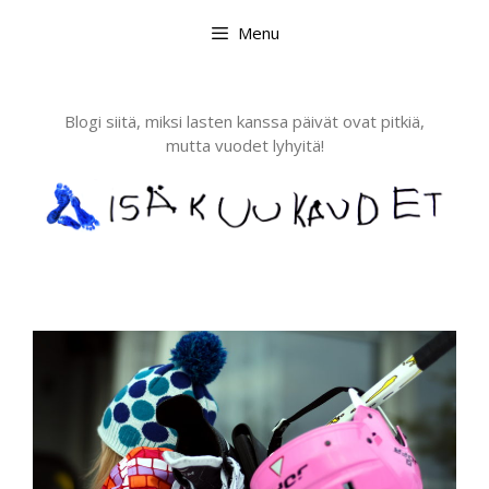
Skip
Menu
to
content
Blogi siitä, miksi lasten kanssa päivät ovat pitkiä,
mutta vuodet lyhyitä!