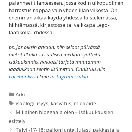
palanneet tilanteeseen, jossa kodin ulkopuolinen
harrastus nappaa vain yhden illan viikosta. On
enemmän aikaa käydä yhdessä luistelemassa,
hiihtämässä, kirjastossa tai vaikkapa Lego-
laatikolla. Yhdessä!
ps. Jos oikein arvaan, niin selaat päivässä
metritolkulla sosiaalisen median syötteitä.
Isäkuukaudet haluaisi tarjota muutaman
laadukkaan sentin lisämittaa. Onnistuu niin
Facebookissa
kuin
Instagramissakin
.
Categories
Arki
Tags
isäblogi
,
isyys
,
kasvatus
,
mielipide
Millainen bloggaaja olen – Isäkuukausien
esittely
Talvi -17-18: paljon lunta, lujasti pakkasta ja