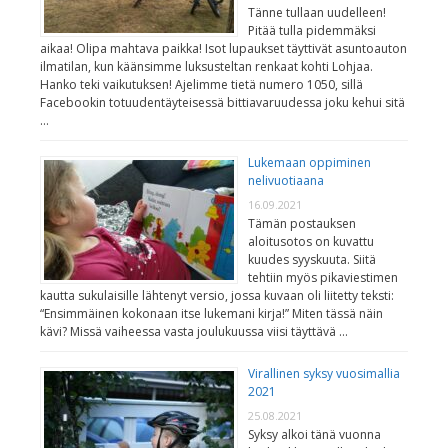
Tänne tullaan uudelleen!
Pitää tulla pidemmäksi
aikaa! Olipa mahtava paikka! Isot lupaukset täyttivät asuntoauton
ilmatilan, kun käänsimme luksusteltan renkaat kohti Lohjaa.
Hanko teki vaikutuksen! Ajelimme tietä numero 1050, sillä
Facebookin totuudentäyteisessä bittiavaruudessa joku kehui sitä
…
Lukemaan oppiminen
nelivuotiaana
16.09.2021
Tämän postauksen
aloitusotos on kuvattu
kuudes syyskuuta. Siitä
tehtiin myös pikaviestimen
kautta sukulaisille lähtenyt versio, jossa kuvaan oli liitetty teksti:
“Ensimmäinen kokonaan itse lukemani kirja!” Miten tässä näin
kävi? Missä vaiheessa vasta joulukuussa viisi täyttävä …
Virallinen syksy vuosimallia
2021
25.08.2021
Syksy alkoi tänä vuonna