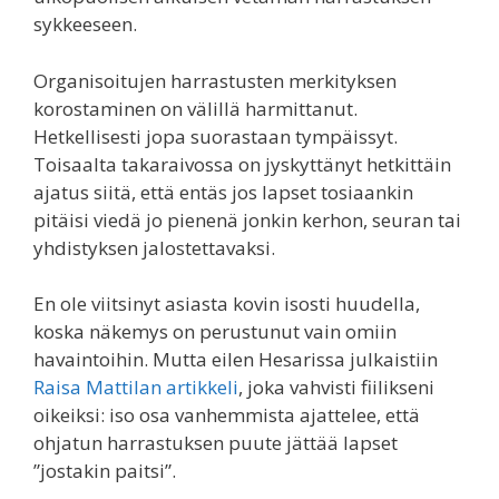
sykkeeseen.
Organisoitujen harrastusten merkityksen
korostaminen on välillä harmittanut.
Hetkellisesti jopa suorastaan tympäissyt.
Toisaalta takaraivossa on jyskyttänyt hetkittäin
ajatus siitä, että entäs jos lapset tosiaankin
pitäisi viedä jo pienenä jonkin kerhon, seuran tai
yhdistyksen jalostettavaksi.
En ole viitsinyt asiasta kovin isosti huudella,
koska näkemys on perustunut vain omiin
havaintoihin. Mutta eilen Hesarissa julkaistiin
Raisa Mattilan artikkeli
, joka vahvisti fiilikseni
oikeiksi: iso osa vanhemmista ajattelee, että
ohjatun harrastuksen puute jättää lapset
”jostakin paitsi”.