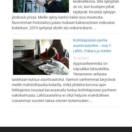
keskiviikkona. Sillä syksyhän
se on, kun koulujen pihat
täyttyvät. Kesästä syksyyn
yhdessä yössä. Meille syksy kantoi kaksi isoa muutosta.
Nuorimman hoitolaitos pääsi mukaan kaksivuotisen esikoulun
kokeiluun. 2016 syntynyt aloitti siis viskarieskarin. …
Kolmilapsinen perhe
asuntoautoilee – osa 1:
Lähtö, Fiskars ja Hanko
10.08.2021
Appivanhemmilla on
näpsäkkä luksusteltta.
Yleisemmin sellaista
taidetaan kutsua asuntoautoksi. Vaimon vanhemmat tarjosivat
meille mahdollisuutta kokeilla, miltä yhdeksi korona-ajan
hittilajeista noussut karavaanailu tuntuu kolmilapsisen perheen
näkökulmasta. Lähtöasetelma ei ollut helpoin mahdollinen.
Useamman vuoden takaa olevien kokemusten …