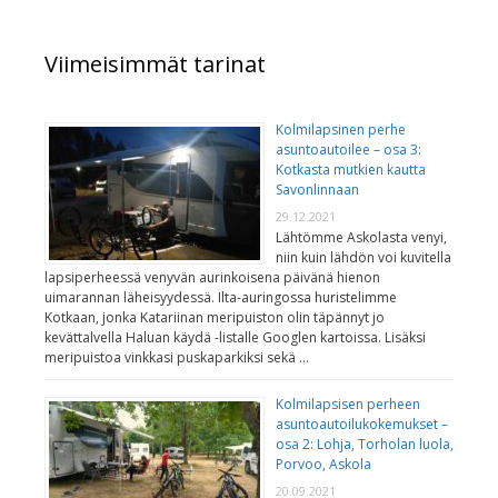
Viimeisimmät tarinat
Kolmilapsinen perhe
asuntoautoilee – osa 3:
Kotkasta mutkien kautta
Savonlinnaan
29.12.2021
Lähtömme Askolasta venyi,
niin kuin lähdön voi kuvitella
lapsiperheessä venyvän aurinkoisena päivänä hienon
uimarannan läheisyydessä. Ilta-auringossa huristelimme
Kotkaan, jonka Katariinan meripuiston olin täpännyt jo
kevättalvella Haluan käydä -listalle Googlen kartoissa. Lisäksi
meripuistoa vinkkasi puskaparkiksi sekä …
Kolmilapsisen perheen
asuntoautoilukokemukset –
osa 2: Lohja, Torholan luola,
Porvoo, Askola
20.09.2021