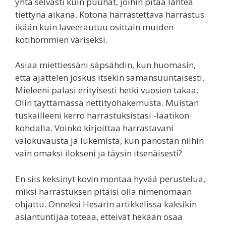
yhtä selvästi kuin puuhat, joihin pitää lähteä
tiettynä aikana. Kotona harrastettava harrastus
ikään kuin laveerautuu osittain muiden
kotihommien väriseksi.
Asiaa miettiessäni säpsähdin, kun huomasin,
että ajattelen joskus itsekin samansuuntaisesti.
Mieleeni palasi erityisesti hetki vuosien takaa.
Olin täyttämässä nettityöhakemusta. Muistan
tuskailleeni kerro harrastuksistasi -laatikon
kohdalla. Voinko kirjoittaa harrastavani
valokuvausta ja lukemista, kun panostan niihin
vain omaksi ilokseni ja täysin itsenäisesti?
En siis keksinyt kovin montaa hyvää perustelua,
miksi harrastuksen pitäisi olla nimenomaan
ohjattu. Onneksi Hesarin artikkelissa kaksikin
asiantuntijaa toteaa, etteivät hekään osaa