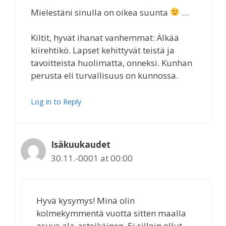
Mielestäni sinulla on oikea suunta
…
Kiltit, hyvät ihanat vanhemmat: Älkää
kiirehtikö. Lapset kehittyvät teistä ja
tavoitteista huolimatta, onneksi. Kunhan
perusta eli turvallisuus on kunnossa.
Log in to Reply
Isäkuukaudet
30.11.-0001 at 00:00
Hyvä kysymys! Minä olin
kolmekymmentä vuotta sitten maalla
asuva ala-asteikäinen. Ei silloin ollut