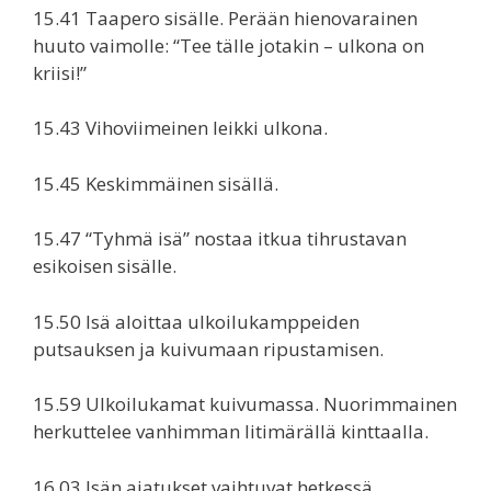
15.41 Taapero sisälle. Perään hienovarainen
huuto vaimolle: “Tee tälle jotakin – ulkona on
kriisi!”
15.43 Vihoviimeinen leikki ulkona.
15.45 Keskimmäinen sisällä.
15.47 “Tyhmä isä” nostaa itkua tihrustavan
esikoisen sisälle.
15.50 Isä aloittaa ulkoilukamppeiden
putsauksen ja kuivumaan ripustamisen.
15.59 Ulkoilukamat kuivumassa. Nuorimmainen
herkuttelee vanhimman litimärällä kinttaalla.
16.03 Isän ajatukset vaihtuvat hetkessä