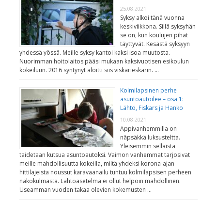
25.08.2021
Syksy alkoi tänä vuonna
keskiviikkona. Sillä syksyhän
se on, kun koulujen pihat
täyttyvät. Kesästä syksyyn
yhdessä yössä. Meille syksy kantoi kaksi isoa muutosta.
Nuorimman hoitolaitos pääsi mukaan kaksivuotisen esikoulun
kokeiluun. 2016 syntynyt aloitti siis viskarieskarin. …
Kolmilapsinen perhe
asuntoautoilee – osa 1:
Lähtö, Fiskars ja Hanko
10.08.2021
Appivanhemmilla on
näpsäkkä luksusteltta.
Yleisemmin sellaista
taidetaan kutsua asuntoautoksi. Vaimon vanhemmat tarjosivat
meille mahdollisuutta kokeilla, miltä yhdeksi korona-ajan
hittilajeista noussut karavaanailu tuntuu kolmilapsisen perheen
näkökulmasta. Lähtöasetelma ei ollut helpoin mahdollinen.
Useamman vuoden takaa olevien kokemusten …