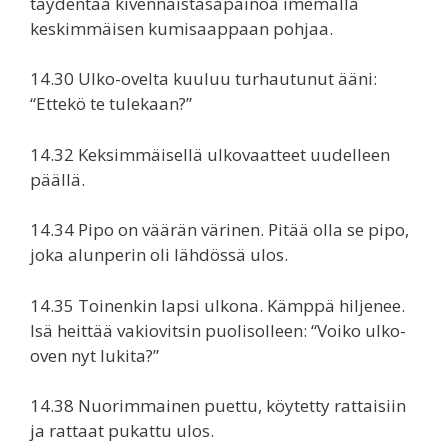
täydentää kivennäistasapainoa imemällä
keskimmäisen kumisaappaan pohjaa.
14.30 Ulko-ovelta kuuluu turhautunut ääni:
“Ettekö te tulekaan?”
14.32 Keksimmäisellä ulkovaatteet uudelleen
päällä.
14.34 Pipo on väärän värinen. Pitää olla se pipo,
joka alunperin oli lähdössä ulos.
14.35 Toinenkin lapsi ulkona. Kämppä hiljenee.
Isä heittää vakiovitsin puolisolleen: “Voiko ulko-
oven nyt lukita?”
14.38 Nuorimmainen puettu, köytetty rattaisiin
ja rattaat pukattu ulos.