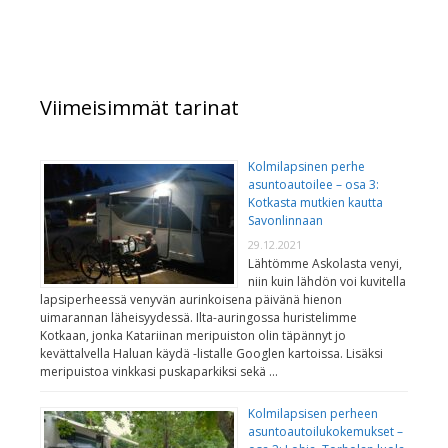
Viimeisimmät tarinat
Kolmilapsinen perhe
asuntoautoilee – osa 3:
Kotkasta mutkien kautta
Savonlinnaan
29.12.2021
Lähtömme Askolasta venyi,
niin kuin lähdön voi kuvitella
lapsiperheessä venyvän aurinkoisena päivänä hienon
uimarannan läheisyydessä. Ilta-auringossa huristelimme
Kotkaan, jonka Katariinan meripuiston olin täpännyt jo
kevättalvella Haluan käydä -listalle Googlen kartoissa. Lisäksi
meripuistoa vinkkasi puskaparkiksi sekä …
Kolmilapsisen perheen
asuntoautoilukokemukset –