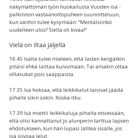
näkymättömän työn huokailusta Vuoden isä -
palkinnon vastaanottopuheen suunnitteluun,
kun vanhin tulee kysymään: “Mentäisiinkö
uudelleen ulos? Siellä oli kivaa!”
Vielä on iltaa jäljellä
16.45 Isällä tulee mieleen, että lasten kengätkin
pitäisi ehkä laittaa kuivumaan. Tai ainakin ottaa
villasukat pois saappaista.
17.35 Isä hoksaa, että leikkikalut taisivat jäädä
pihalle sikin sokin. Koska itku.
17.39 Isä miettii leikkikaluja pihalta etsiessään,
että olisi kannattanut jo alunperin tarttua lapsen
ehdotukseen, kun hän lupasi lähteä sisälle, jos
isä siivoaa lelut.