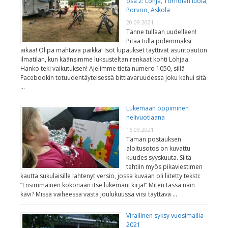
osa 2: Lohja, Torholan luola,
Porvoo, Askola
20.09.2021
Tänne tullaan uudelleen!
Pitää tulla pidemmäksi
aikaa! Olipa mahtava paikka! Isot lupaukset täyttivät asuntoauton
ilmatilan, kun käänsimme luksusteltan renkaat kohti Lohjaa.
Hanko teki vaikutuksen! Ajelimme tietä numero 1050, sillä
Facebookin totuudentäyteisessä bittiavaruudessa joku kehui sitä
…
Lukemaan oppiminen
nelivuotiaana
16.09.2021
Tämän postauksen
aloitusotos on kuvattu
kuudes syyskuuta. Siitä
tehtiin myös pikaviestimen
kautta sukulaisille lähtenyt versio, jossa kuvaan oli liitetty teksti:
“Ensimmäinen kokonaan itse lukemani kirja!” Miten tässä näin
kävi? Missä vaiheessa vasta joulukuussa viisi täyttävä …
Virallinen syksy vuosimallia
2021