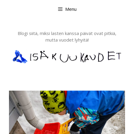
Skip
Menu
to
content
Blogi siitä, miksi lasten kanssa päivät ovat pitkiä,
mutta vuodet lyhyitä!