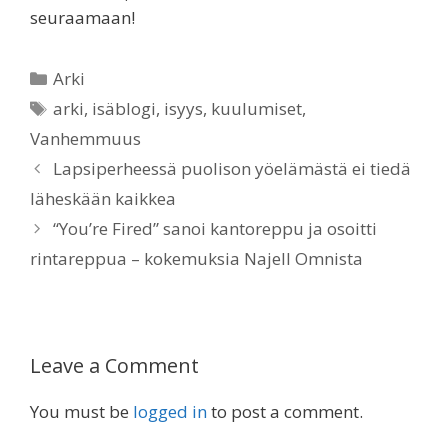
seuraamaan!
Categories
Arki
Tags
arki
,
isäblogi
,
isyys
,
kuulumiset
,
Vanhemmuus
Lapsiperheessä puolison yöelämästä ei tiedä
läheskään kaikkea
“You’re Fired” sanoi kantoreppu ja osoitti
rintareppua – kokemuksia Najell Omnista
Leave a Comment
You must be
logged in
to post a comment.