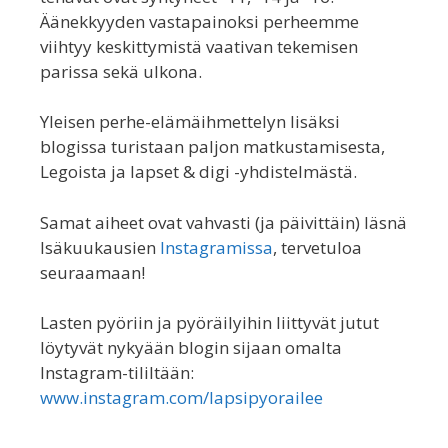
Äänekkyyden vastapainoksi perheemme
viihtyy keskittymistä vaativan tekemisen
parissa sekä ulkona.
Yleisen perhe-elämäihmettelyn lisäksi
blogissa turistaan paljon matkustamisesta,
Legoista ja lapset & digi -yhdistelmästä.
Samat aiheet ovat vahvasti (ja päivittäin) läsnä
Isäkuukausien
Instagramissa
, tervetuloa
seuraamaan!
Lasten pyöriin ja pyöräilyihin liittyvät jutut
löytyvät nykyään blogin sijaan omalta
Instagram-tililtään:
www.instagram.com/lapsipyorailee