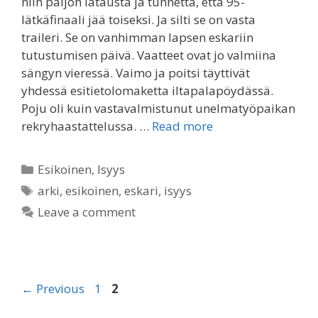
niin paljon latausta ja tunnetta, että 95-
lätkäfinaali jää toiseksi. Ja silti se on vasta
traileri. Se on vanhimman lapsen eskariin
tutustumisen päivä. Vaatteet ovat jo valmiina
sängyn vieressä. Vaimo ja poitsi täyttivät
yhdessä esitietolomaketta iltapalapöydässä.
Poju oli kuin vastavalmistunut unelmatyöpaikan
rekryhaastattelussa. …
Read more
Categories
Esikoinen
,
Isyys
Tags
arki
,
esikoinen
,
eskari
,
isyys
Leave a comment
Page
Page
←
Previous
1
2