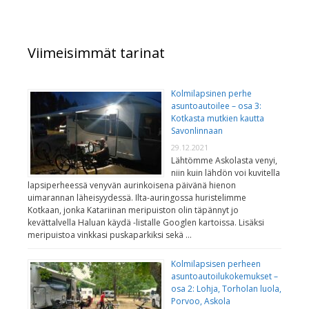
Viimeisimmät tarinat
Kolmilapsinen perhe
asuntoautoilee – osa 3:
Kotkasta mutkien kautta
Savonlinnaan
29.12.2021
Lähtömme Askolasta venyi,
niin kuin lähdön voi kuvitella
lapsiperheessä venyvän aurinkoisena päivänä hienon
uimarannan läheisyydessä. Ilta-auringossa huristelimme
Kotkaan, jonka Katariinan meripuiston olin täpännyt jo
kevättalvella Haluan käydä -listalle Googlen kartoissa. Lisäksi
meripuistoa vinkkasi puskaparkiksi sekä …
Kolmilapsisen perheen
asuntoautoilukokemukset –
osa 2: Lohja, Torholan luola,
Porvoo, Askola