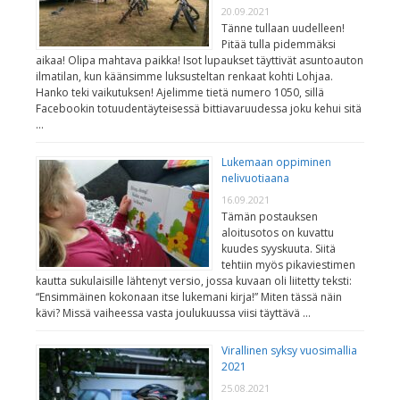
20.09.2021
Tänne tullaan uudelleen!
Pitää tulla pidemmäksi
aikaa! Olipa mahtava paikka! Isot lupaukset täyttivät asuntoauton
ilmatilan, kun käänsimme luksusteltan renkaat kohti Lohjaa.
Hanko teki vaikutuksen! Ajelimme tietä numero 1050, sillä
Facebookin totuudentäyteisessä bittiavaruudessa joku kehui sitä
…
Lukemaan oppiminen
nelivuotiaana
16.09.2021
Tämän postauksen
aloitusotos on kuvattu
kuudes syyskuuta. Siitä
tehtiin myös pikaviestimen
kautta sukulaisille lähtenyt versio, jossa kuvaan oli liitetty teksti:
“Ensimmäinen kokonaan itse lukemani kirja!” Miten tässä näin
kävi? Missä vaiheessa vasta joulukuussa viisi täyttävä …
Virallinen syksy vuosimallia
2021
25.08.2021