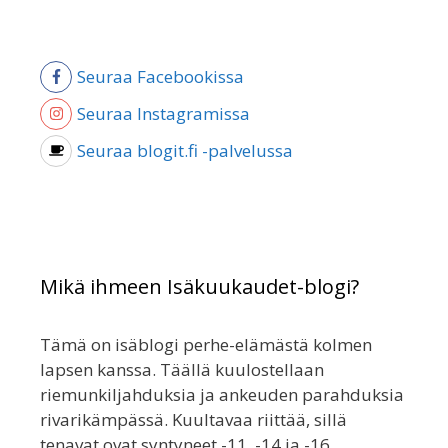
Seuraa Facebookissa
Seuraa Instagramissa
Seuraa blogit.fi -palvelussa
Mikä ihmeen Isäkuukaudet-blogi?
Tämä on isäblogi perhe-elämästä kolmen
lapsen kanssa. Täällä kuulostellaan
riemunkiljahduksia ja ankeuden parahduksia
rivarikämpässä. Kuultavaa riittää, sillä
tenavat ovat syntyneet -11, -14 ja -16.