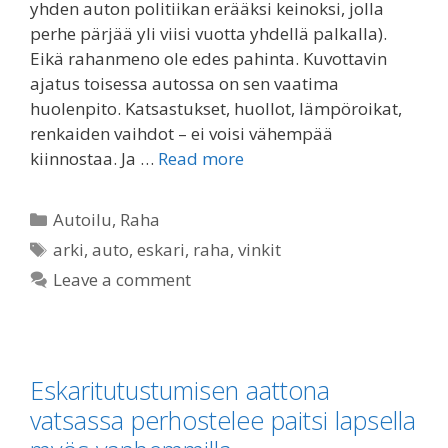
yhden auton politiikan erääksi keinoksi, jolla
perhe pärjää yli viisi vuotta yhdellä palkalla).
Eikä rahanmeno ole edes pahinta. Kuvottavin
ajatus toisessa autossa on sen vaatima
huolenpito. Katsastukset, huollot, lämpöroikat,
renkaiden vaihdot – ei voisi vähempää
kiinnostaa. Ja …
Read more
Categories
Autoilu
,
Raha
Tags
arki
,
auto
,
eskari
,
raha
,
vinkit
Leave a comment
Eskaritutustumisen aattona
vatsassa perhostelee paitsi lapsella