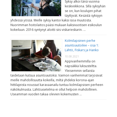
Syksy alkoi tänä vuonna
keskiviikkona. Sillä syksyhän
se on, kun koulujen pihat
täyttyvät. Kesästä syksyyn
yhdessä yössä. Meille syksy kantoi kaksi isoa muutosta.
Nuorimman hoitolaitos pääsi mukaan kaksivuotisen esikoulun
kokeiluun. 2016 syntynyt aloitti siis viskarieskarin. …
Kolmilapsinen perhe
asuntoautoilee – osa 1:
Lähtö, Fiskars ja Hanko
10.08.2021
Appivanhemmilla on
näpsäkkä luksusteltta.
Yleisemmin sellaista
taidetaan kutsua asuntoautoksi. Vaimon vanhemmat tarjosivat
meille mahdollisuutta kokeilla, miltä yhdeksi korona-ajan
hittilajeista noussut karavaanailu tuntuu kolmilapsisen perheen
näkökulmasta. Lähtöasetelma ei ollut helpoin mahdollinen.
Useamman vuoden takaa olevien kokemusten …