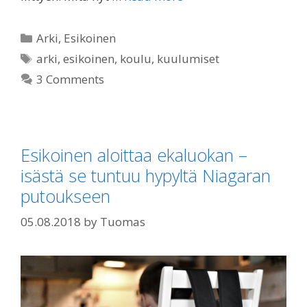
Categories
Arki
,
Esikoinen
Tags
arki
,
esikoinen
,
koulu
,
kuulumiset
3 Comments
Esikoinen aloittaa ekaluokan –
isästä se tuntuu hypyltä Niagaran
putoukseen
05.08.2018
by
Tuomas