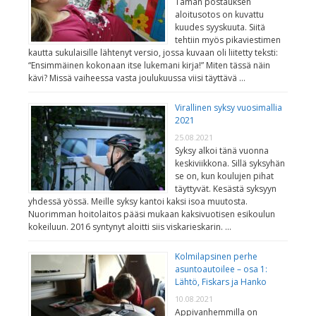
Tämän postauksen
aloitusotos on kuvattu
kuudes syyskuuta. Siitä
tehtiin myös pikaviestimen
kautta sukulaisille lähtenyt versio, jossa kuvaan oli liitetty teksti:
“Ensimmäinen kokonaan itse lukemani kirja!” Miten tässä näin
kävi? Missä vaiheessa vasta joulukuussa viisi täyttävä …
Virallinen syksy vuosimallia
2021
25.08.2021
Syksy alkoi tänä vuonna
keskiviikkona. Sillä syksyhän
se on, kun koulujen pihat
täyttyvät. Kesästä syksyyn
yhdessä yössä. Meille syksy kantoi kaksi isoa muutosta.
Nuorimman hoitolaitos pääsi mukaan kaksivuotisen esikoulun
kokeiluun. 2016 syntynyt aloitti siis viskarieskarin. …
Kolmilapsinen perhe
asuntoautoilee – osa 1:
Lähtö, Fiskars ja Hanko
10.08.2021
Appivanhemmilla on