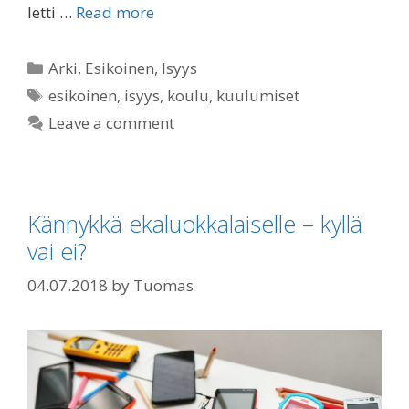
letti …
Read more
Categories
Arki
,
Esikoinen
,
Isyys
Tags
esikoinen
,
isyys
,
koulu
,
kuulumiset
Leave a comment
Kännykkä ekaluokkalaiselle – kyllä
vai ei?
04.07.2018
by
Tuomas