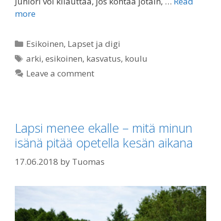
Juniori voi kilauttaa, jos kohtaa jotain, …
Read
more
Categories
Esikoinen
,
Lapset ja digi
Tags
arki
,
esikoinen
,
kasvatus
,
koulu
Leave a comment
Lapsi menee ekalle – mitä minun
isänä pitää opetella kesän aikana
17.06.2018
by
Tuomas