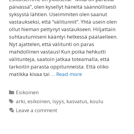
päivässä”, olen kysellyt häneltä säännöllisesti
syksystä lähtien. Useimmiten olen saanut
vastaukseksi, että “välitunnit”. Yhtä usein olen
ollut hieman pettynyt vastaukseen. Hiljattain
suhtautumiseni kääntyi hetkessä päälaelleen.
Nyt ajattelen, että välitunti on paras
mahdollinen vastaus! Kun poika hehkutti
välitunteja, saatoin jatkaa toteamalla, että
tarkoitin parasta oppitunneista. Että oliko
matikka kivaa tai …
Read more
Categories
Esikoinen
Tags
arki
,
esikoinen
,
isyys
,
kasvatus
,
koulu
Leave a comment