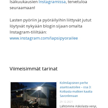
Isäkuukausien
Instagramissa
, tervetuloa
seuraamaan!
Lasten pyöriin ja pyöräilyihin liittyvät jutut
löytyvät nykyään blogin sijaan omalta
Instagram-tililtään:
www.instagram.com/lapsipyorailee
Viimeisimmät tarinat
Kolmilapsinen perhe
asuntoautoilee – osa 3:
Kotkasta mutkien kautta
Savonlinnaan
29.12.2021
Lähtömme Askolasta venyi,