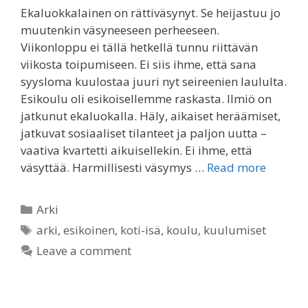
Ekaluokkalainen on rättiväsynyt. Se heijastuu jo
muutenkin väsyneeseen perheeseen.
Viikonloppu ei tällä hetkellä tunnu riittävän
viikosta toipumiseen. Ei siis ihme, että sana
syysloma kuulostaa juuri nyt seireenien laululta.
Esikoulu oli esikoisellemme raskasta. Ilmiö on
jatkunut ekaluokalla. Häly, aikaiset heräämiset,
jatkuvat sosiaaliset tilanteet ja paljon uutta –
vaativa kvartetti aikuisellekin. Ei ihme, että
väsyttää. Harmillisesti väsymys …
Read more
Categories
Arki
Tags
arki
,
esikoinen
,
koti-isä
,
koulu
,
kuulumiset
Leave a comment