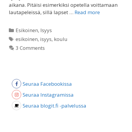
aikana. Pitäisi esimerkiksi opetella voittamaan
lautapeleissä, sillä lapset …
Read more
Categories
Esikoinen
,
Isyys
Tags
esikoinen
,
isyys
,
koulu
3 Comments
Seuraa Facebookissa
Seuraa Instagramissa
Seuraa blogit.fi -palvelussa