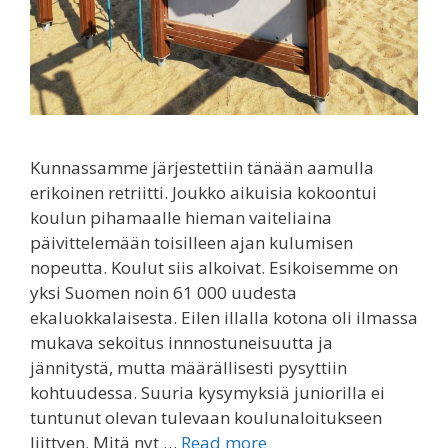
Kunnassamme järjestettiin tänään aamulla
erikoinen retriitti. Joukko aikuisia kokoontui
koulun pihamaalle hieman vaiteliaina
päivittelemään toisilleen ajan kulumisen
nopeutta. Koulut siis alkoivat. Esikoisemme on
yksi Suomen noin 61 000 uudesta
ekaluokkalaisesta. Eilen illalla kotona oli ilmassa
mukava sekoitus innnostuneisuutta ja
jännitystä, mutta määrällisesti pysyttiin
kohtuudessa. Suuria kysymyksiä juniorilla ei
tuntunut olevan tulevaan koulunaloitukseen
liittyen. Mitä nyt …
Read more