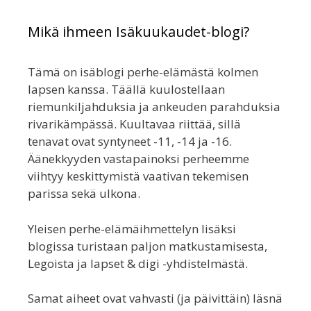
Mikä ihmeen Isäkuukaudet-blogi?
Tämä on isäblogi perhe-elämästä kolmen
lapsen kanssa. Täällä kuulostellaan
riemunkiljahduksia ja ankeuden parahduksia
rivarikämpässä. Kuultavaa riittää, sillä
tenavat ovat syntyneet -11, -14 ja -16.
Äänekkyyden vastapainoksi perheemme
viihtyy keskittymistä vaativan tekemisen
parissa sekä ulkona.
Yleisen perhe-elämäihmettelyn lisäksi
blogissa turistaan paljon matkustamisesta,
Legoista ja lapset & digi -yhdistelmästä.
Samat aiheet ovat vahvasti (ja päivittäin) läsnä