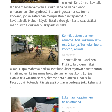
niin kuin lähdön voi kuvitella
lapsiperheessä venyvän aurinkoisena päivänä hienon
uimarannan läheisyydessä. Ilta-auringossa huristelimme
Kotkaan, jonka Katariinan meripuiston olin täpännyt jo
kevättalvella Haluan käydä -listalle Googlen kartoissa. Lisäksi
meripuistoa vinkkasi puskaparkiksi sekä …
Kolmilapsisen perheen
asuntoautoilukokemukset –
osa 2: Lohja, Torholan luola,
Porvoo, Askola
20.09.2021
Tänne tullaan uudelleen!
Pitää tulla pidemmäksi
aikaa! Olipa mahtava paikka! Isot lupaukset täyttivät asuntoauton
ilmatilan, kun käänsimme luksusteltan renkaat kohti Lohjaa.
Hanko teki vaikutuksen! Ajelimme tietä numero 1050, sillä
Facebookin totuudentäyteisessä bittiavaruudessa joku kehui sitä
…
Lukemaan oppiminen
nelivuotiaana
16.09.2021