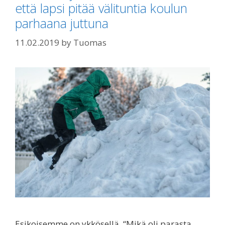
että lapsi pitää välituntia koulun
parhaana juttuna
11.02.2019
by
Tuomas
Esikoisemme on ykkösellä. “Mikä oli parasta