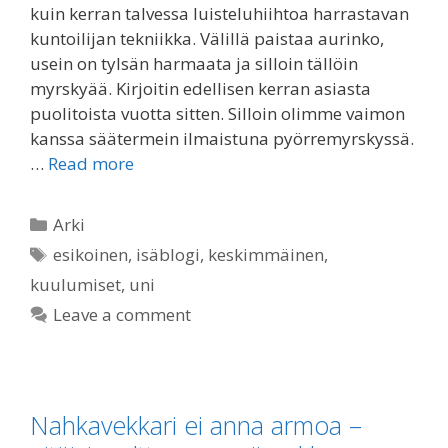
kuin kerran talvessa luisteluhiihtoa harrastavan
kuntoilijan tekniikka. Välillä paistaa aurinko,
usein on tylsän harmaata ja silloin tällöin
myrskyää. Kirjoitin edellisen kerran asiasta
puolitoista vuotta sitten. Silloin olimme vaimon
kanssa säätermein ilmaistuna pyörremyrskyssä.
…
Read more
Categories
Arki
Tags
esikoinen
,
isäblogi
,
keskimmäinen
,
kuulumiset
,
uni
Leave a comment
Nahkavekkari ei anna armoa –