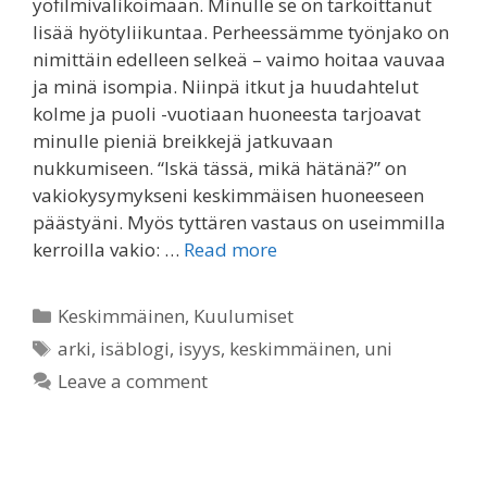
yöfilmivalikoimaan. Minulle se on tarkoittanut
lisää hyötyliikuntaa. Perheessämme työnjako on
nimittäin edelleen selkeä – vaimo hoitaa vauvaa
ja minä isompia. Niinpä itkut ja huudahtelut
kolme ja puoli -vuotiaan huoneesta tarjoavat
minulle pieniä breikkejä jatkuvaan
nukkumiseen. “Iskä tässä, mikä hätänä?” on
vakiokysymykseni keskimmäisen huoneeseen
päästyäni. Myös tyttären vastaus on useimmilla
kerroilla vakio: …
Read more
Categories
Keskimmäinen
,
Kuulumiset
Tags
arki
,
isäblogi
,
isyys
,
keskimmäinen
,
uni
Leave a comment