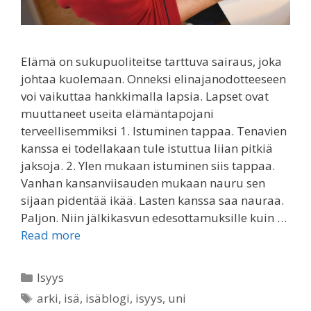
Elämä on sukupuoliteitse tarttuva sairaus, joka
johtaa kuolemaan. Onneksi elinajanodotteeseen
voi vaikuttaa hankkimalla lapsia. Lapset ovat
muuttaneet useita elämäntapojani
terveellisemmiksi 1. Istuminen tappaa. Tenavien
kanssa ei todellakaan tule istuttua liian pitkiä
jaksoja. 2. Ylen mukaan istuminen siis tappaa.
Vanhan kansanviisauden mukaan nauru sen
sijaan pidentää ikää. Lasten kanssa saa nauraa.
Paljon. Niin jälkikasvun edesottamuksille kuin …
Read more
Categories
Isyys
Tags
arki
,
isä
,
isäblogi
,
isyys
,
uni