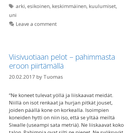
Tags
arki
,
esikoinen
,
keskimmäinen
,
kuulumiset
,
uni
Leave a comment
Viisivuotiaan pelot – pahimmasta
eroon piirtämällä
20.02.2017
by
Tuomas
“Ne koneet tulevat yöllä ja liiskaavat meidät.
Niillä on isot renkaat ja hurjan pitkät jouset,
joiden päällä kone on korkealla. Isoimpien
koneiden hytti on niin iso, että se yltää meiltä
Siwalle (useampi sata metriä). Ne liiskaavat koko
talon. Pahimpia ovat silti ne pienet. Ne syöksyvät