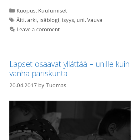
Categories
Kuopus
,
Kuulumiset
Tags
Äiti
,
arki
,
isäblogi
,
isyys
,
uni
,
Vauva
Leave a comment
Lapset osaavat yllättää – unille kuin
vanha pariskunta
20.04.2017
by
Tuomas