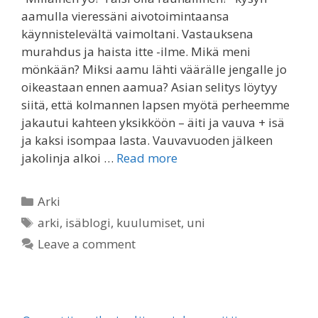
aamulla vieressäni aivotoimintaansa
käynnistelevältä vaimoltani. Vastauksena
murahdus ja haista itte -ilme. Mikä meni
mönkään? Miksi aamu lähti väärälle jengalle jo
oikeastaan ennen aamua? Asian selitys löytyy
siitä, että kolmannen lapsen myötä perheemme
jakautui kahteen yksikköön – äiti ja vauva + isä
ja kaksi isompaa lasta. Vauvavuoden jälkeen
jakolinja alkoi …
Read more
Categories
Arki
Tags
arki
,
isäblogi
,
kuulumiset
,
uni
Leave a comment