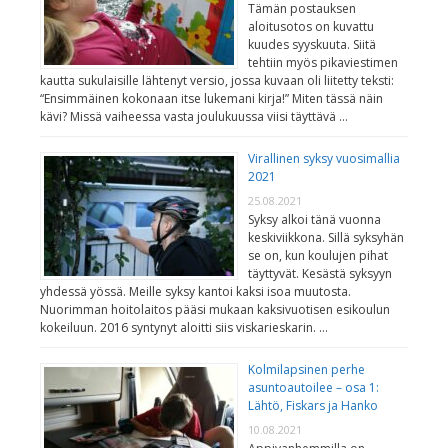
Tämän postauksen
aloitusotos on kuvattu
kuudes syyskuuta. Siitä
tehtiin myös pikaviestimen
kautta sukulaisille lähtenyt versio, jossa kuvaan oli liitetty teksti:
“Ensimmäinen kokonaan itse lukemani kirja!” Miten tässä näin
kävi? Missä vaiheessa vasta joulukuussa viisi täyttävä …
Virallinen syksy vuosimallia
2021
25.08.2021
Syksy alkoi tänä vuonna
keskiviikkona. Sillä syksyhän
se on, kun koulujen pihat
täyttyvät. Kesästä syksyyn
yhdessä yössä. Meille syksy kantoi kaksi isoa muutosta.
Nuorimman hoitolaitos pääsi mukaan kaksivuotisen esikoulun
kokeiluun. 2016 syntynyt aloitti siis viskarieskarin. …
Kolmilapsinen perhe
asuntoautoilee – osa 1:
Lähtö, Fiskars ja Hanko
10.08.2021