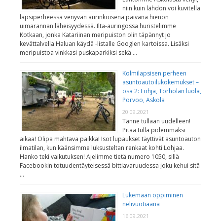
niin kuin lähdön voi kuvitella
lapsiperheessä venyvän aurinkoisena päivänä hienon
uimarannan läheisyydessä. Ilta-auringossa huristelimme
Kotkaan, jonka Katariinan meripuiston olin täpännyt jo
kevättalvella Haluan käydä -listalle Googlen kartoissa. Lisäksi
meripuistoa vinkkasi puskaparkiksi sekä …
Kolmilapsisen perheen
asuntoautoilukokemukset –
osa 2: Lohja, Torholan luola,
Porvoo, Askola
20.09.2021
Tänne tullaan uudelleen!
Pitää tulla pidemmäksi
aikaa! Olipa mahtava paikka! Isot lupaukset täyttivät asuntoauton
ilmatilan, kun käänsimme luksusteltan renkaat kohti Lohjaa.
Hanko teki vaikutuksen! Ajelimme tietä numero 1050, sillä
Facebookin totuudentäyteisessä bittiavaruudessa joku kehui sitä
…
Lukemaan oppiminen
nelivuotiaana
16.09.2021