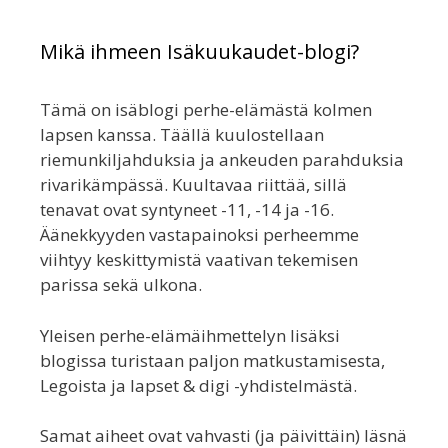
Mikä ihmeen Isäkuukaudet-blogi?
Tämä on isäblogi perhe-elämästä kolmen
lapsen kanssa. Täällä kuulostellaan
riemunkiljahduksia ja ankeuden parahduksia
rivarikämpässä. Kuultavaa riittää, sillä
tenavat ovat syntyneet -11, -14 ja -16.
Äänekkyyden vastapainoksi perheemme
viihtyy keskittymistä vaativan tekemisen
parissa sekä ulkona.
Yleisen perhe-elämäihmettelyn lisäksi
blogissa turistaan paljon matkustamisesta,
Legoista ja lapset & digi -yhdistelmästä.
Samat aiheet ovat vahvasti (ja päivittäin) läsnä