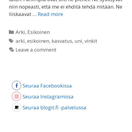
niin nopeasti, että me ei ehditä tehdä mitään. Ne
liiskaavat …
Read more
Categories
Arki
,
Esikoinen
Tags
arki
,
esikoinen
,
kasvatus
,
uni
,
vinkit
Leave a comment
Seuraa Facebookissa
Seuraa Instagramissa
Seuraa blogit.fi -palvelussa