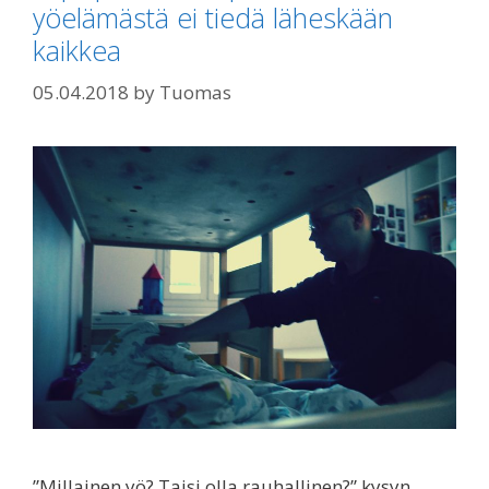
yöelämästä ei tiedä läheskään
kaikkea
05.04.2018
by
Tuomas
”Millainen yö? Taisi olla rauhallinen?” kysyn