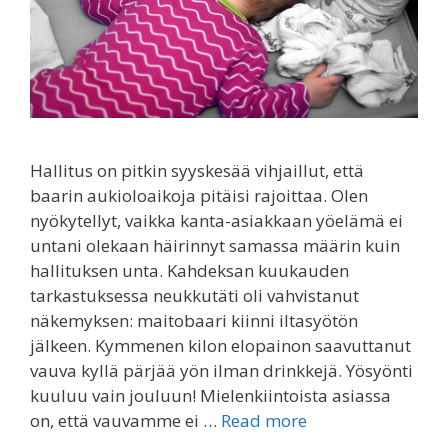
Hallitus on pitkin syyskesää vihjaillut, että
baarin aukioloaikoja pitäisi rajoittaa. Olen
nyökytellyt, vaikka kanta-asiakkaan yöelämä ei
untani olekaan häirinnyt samassa määrin kuin
hallituksen unta. Kahdeksan kuukauden
tarkastuksessa neukkutäti oli vahvistanut
näkemyksen: maitobaari kiinni iltasyötön
jälkeen. Kymmenen kilon elopainon saavuttanut
vauva kyllä pärjää yön ilman drinkkejä. Yösyönti
kuuluu vain jouluun! Mielenkiintoista asiassa
on, että vauvamme ei …
Read more