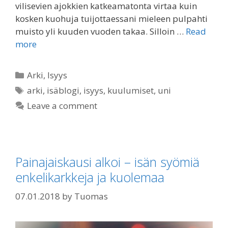
vilisevien ajokkien katkeamatonta virtaa kuin
kosken kuohuja tuijottaessani mieleen pulpahti
muisto yli kuuden vuoden takaa. Silloin …
Read
more
Categories
Arki
,
Isyys
Tags
arki
,
isäblogi
,
isyys
,
kuulumiset
,
uni
Leave a comment
Painajaiskausi alkoi – isän syömiä
enkelikarkkeja ja kuolemaa
07.01.2018
by
Tuomas