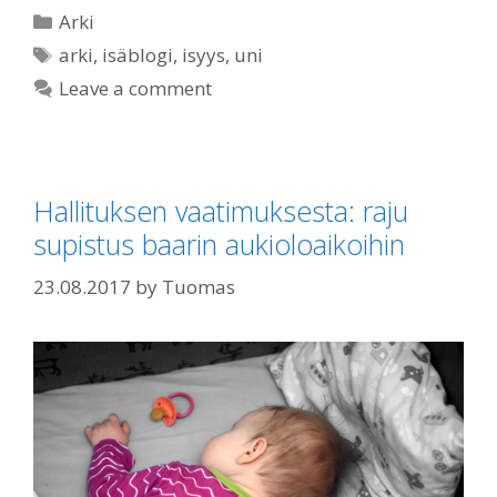
Categories
Arki
Tags
arki
,
isäblogi
,
isyys
,
uni
Leave a comment
Hallituksen vaatimuksesta: raju
supistus baarin aukioloaikoihin
23.08.2017
by
Tuomas