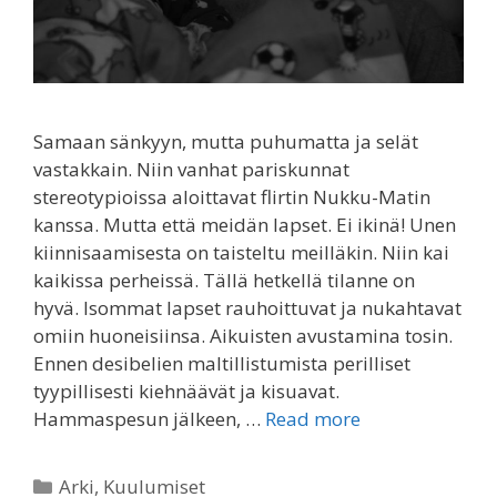
Samaan sänkyyn, mutta puhumatta ja selät
vastakkain. Niin vanhat pariskunnat
stereotypioissa aloittavat flirtin Nukku-Matin
kanssa. Mutta että meidän lapset. Ei ikinä! Unen
kiinnisaamisesta on taisteltu meilläkin. Niin kai
kaikissa perheissä. Tällä hetkellä tilanne on
hyvä. Isommat lapset rauhoittuvat ja nukahtavat
omiin huoneisiinsa. Aikuisten avustamina tosin.
Ennen desibelien maltillistumista perilliset
tyypillisesti kiehnäävät ja kisuavat.
Hammaspesun jälkeen, …
Read more
Categories
Arki
,
Kuulumiset