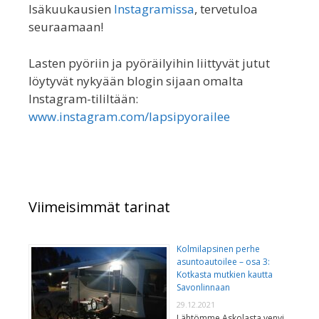
Isäkuukausien
Instagramissa
, tervetuloa
seuraamaan!
Lasten pyöriin ja pyöräilyihin liittyvät jutut
löytyvät nykyään blogin sijaan omalta
Instagram-tililtään:
www.instagram.com/lapsipyorailee
Viimeisimmät tarinat
Kolmilapsinen perhe
asuntoautoilee – osa 3:
Kotkasta mutkien kautta
Savonlinnaan
29.12.2021
Lähtömme Askolasta venyi,