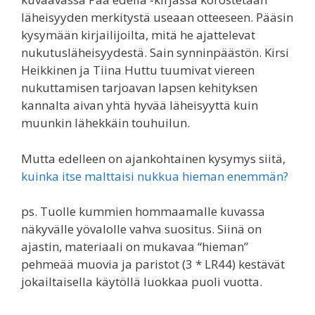
läheisyyden merkitystä useaan otteeseen. Pääsin
kysymään kirjailijoilta, mitä he ajattelevat
nukutusläheisyydestä. Sain synninpäästön. Kirsi
Heikkinen ja Tiina Huttu tuumivat viereen
nukuttamisen tarjoavan lapsen kehityksen
kannalta aivan yhtä hyvää läheisyyttä kuin
muunkin lähekkäin touhuilun.
Mutta edelleen on ajankohtainen kysymys siitä,
kuinka itse malttaisi nukkua hieman enemmän?
ps. Tuolle kummien hommaamalle kuvassa
näkyvälle yövalolle vahva suositus. Siinä on
ajastin, materiaali on mukavaa “hieman”
pehmeää muovia ja paristot (3 * LR44) kestävät
jokailtaisella käytöllä luokkaa puoli vuotta.