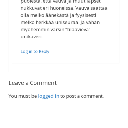
puolesta, että vauva ja muut lapset
nukkuvat eri huoneissa. Vauva saattaa
olla melko äänekästä ja fyysisesti
melko herkkää uniseuraa. Ja vähän
myöhemmin varsin “tilaavievä”
unikaveri.
Log in to Reply
Leave a Comment
You must be
logged in
to post a comment.