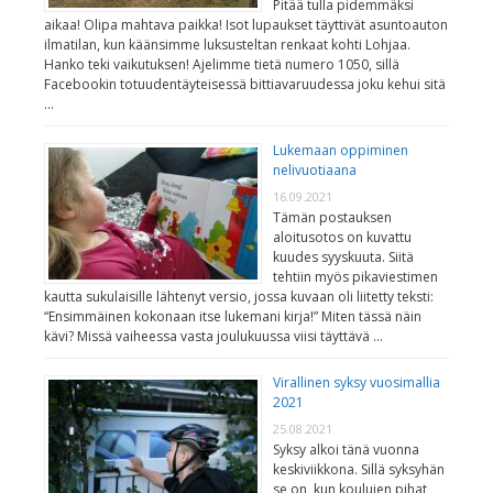
Pitää tulla pidemmäksi
aikaa! Olipa mahtava paikka! Isot lupaukset täyttivät asuntoauton
ilmatilan, kun käänsimme luksusteltan renkaat kohti Lohjaa.
Hanko teki vaikutuksen! Ajelimme tietä numero 1050, sillä
Facebookin totuudentäyteisessä bittiavaruudessa joku kehui sitä
…
Lukemaan oppiminen
nelivuotiaana
16.09.2021
Tämän postauksen
aloitusotos on kuvattu
kuudes syyskuuta. Siitä
tehtiin myös pikaviestimen
kautta sukulaisille lähtenyt versio, jossa kuvaan oli liitetty teksti:
“Ensimmäinen kokonaan itse lukemani kirja!” Miten tässä näin
kävi? Missä vaiheessa vasta joulukuussa viisi täyttävä …
Virallinen syksy vuosimallia
2021
25.08.2021
Syksy alkoi tänä vuonna
keskiviikkona. Sillä syksyhän
se on, kun koulujen pihat