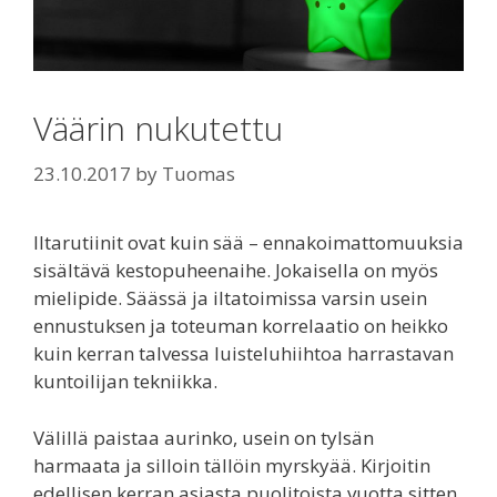
Väärin nukutettu
23.10.2017
by
Tuomas
Iltarutiinit ovat kuin sää – ennakoimattomuuksia
sisältävä kestopuheenaihe. Jokaisella on myös
mielipide. Säässä ja iltatoimissa varsin usein
ennustuksen ja toteuman korrelaatio on heikko
kuin kerran talvessa luisteluhiihtoa harrastavan
kuntoilijan tekniikka.
Välillä paistaa aurinko, usein on tylsän
harmaata ja silloin tällöin myrskyää. Kirjoitin
edellisen kerran asiasta puolitoista vuotta sitten.