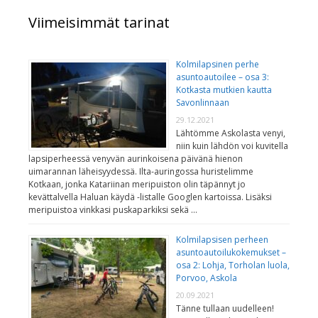
Viimeisimmät tarinat
Kolmilapsinen perhe
asuntoautoilee – osa 3:
Kotkasta mutkien kautta
Savonlinnaan
29.12.2021
Lähtömme Askolasta venyi,
niin kuin lähdön voi kuvitella
lapsiperheessä venyvän aurinkoisena päivänä hienon
uimarannan läheisyydessä. Ilta-auringossa huristelimme
Kotkaan, jonka Katariinan meripuiston olin täpännyt jo
kevättalvella Haluan käydä -listalle Googlen kartoissa. Lisäksi
meripuistoa vinkkasi puskaparkiksi sekä …
Kolmilapsisen perheen
asuntoautoilukokemukset –
osa 2: Lohja, Torholan luola,
Porvoo, Askola
20.09.2021
Tänne tullaan uudelleen!