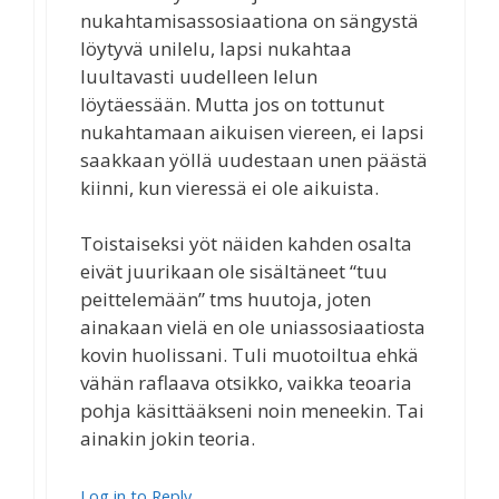
nukahtamisassosiaationa on sängystä
löytyvä unilelu, lapsi nukahtaa
luultavasti uudelleen lelun
löytäessään. Mutta jos on tottunut
nukahtamaan aikuisen viereen, ei lapsi
saakkaan yöllä uudestaan unen päästä
kiinni, kun vieressä ei ole aikuista.
Toistaiseksi yöt näiden kahden osalta
eivät juurikaan ole sisältäneet “tuu
peittelemään” tms huutoja, joten
ainakaan vielä en ole uniassosiaatiosta
kovin huolissani. Tuli muotoiltua ehkä
vähän raflaava otsikko, vaikka teoaria
pohja käsittääkseni noin meneekin. Tai
ainakin jokin teoria.
Log in to Reply