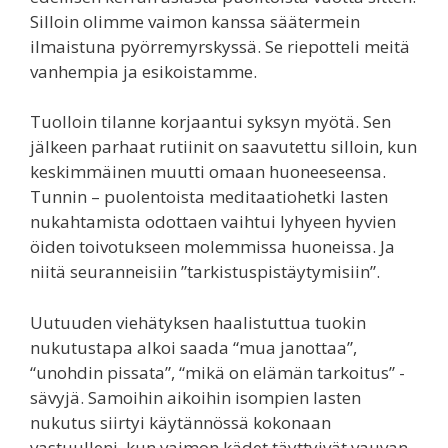
Silloin olimme vaimon kanssa säätermein
ilmaistuna pyörremyrskyssä. Se riepotteli meitä
vanhempia ja esikoistamme.
Tuolloin tilanne korjaantui syksyn myötä. Sen
jälkeen parhaat rutiinit on saavutettu silloin, kun
keskimmäinen muutti omaan huoneeseensa.
Tunnin – puolentoista meditaatiohetki lasten
nukahtamista odottaen vaihtui lyhyeen hyvien
öiden toivotukseen molemmissa huoneissa. Ja
niitä seuranneisiin ”tarkistuspistäytymisiin”.
Uutuuden viehätyksen haalistuttua tuokin
nukutustapa alkoi saada “mua janottaa”,
“unohdin pissata”, “mikä on elämän tarkoitus” -
sävyjä. Samoihin aikoihin isompien lasten
nukutus siirtyi käytännössä kokonaan
vastuulleni, kun vaimon kädet täyttyivät vauvan