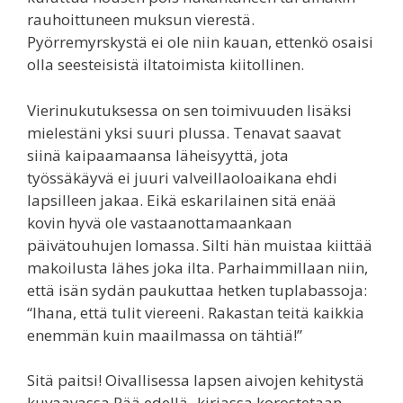
rauhoittuneen muksun vierestä.
Pyörremyrskystä ei ole niin kauan, ettenkö osaisi
olla seesteisistä iltatoimista kiitollinen.
Vierinukutuksessa on sen toimivuuden lisäksi
mielestäni yksi suuri plussa. Tenavat saavat
siinä kaipaamaansa läheisyyttä, jota
työssäkäyvä ei juuri valveillaoloaikana ehdi
lapsilleen jakaa. Eikä eskarilainen sitä enää
kovin hyvä ole vastaanottamaankaan
päivätouhujen lomassa. Silti hän muistaa kiittää
makoilusta lähes joka ilta. Parhaimmillaan niin,
että isän sydän paukuttaa hetken tuplabassoja:
“Ihana, että tulit viereeni. Rakastan teitä kaikkia
enemmän kuin maailmassa on tähtiä!”
Sitä paitsi! Oivallisessa lapsen aivojen kehitystä
kuvaavassa Pää edellä -kirjassa korostetaan