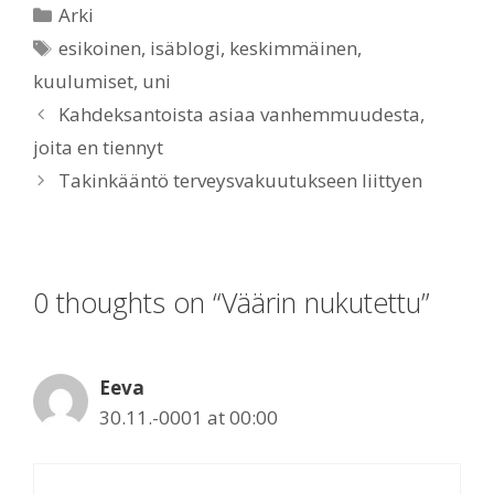
Categories
Arki
Tags
esikoinen
,
isäblogi
,
keskimmäinen
,
kuulumiset
,
uni
Kahdeksantoista asiaa vanhemmuudesta,
joita en tiennyt
Takinkääntö terveysvakuutukseen liittyen
0 thoughts on “Väärin nukutettu”
Eeva
30.11.-0001 at 00:00