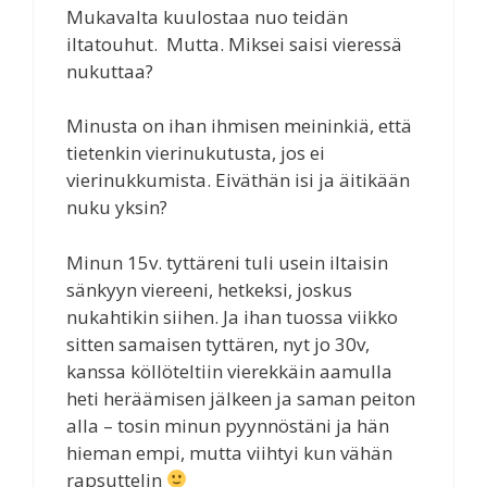
Mukavalta kuulostaa nuo teidän
iltatouhut. Mutta. Miksei saisi vieressä
nukuttaa?
Minusta on ihan ihmisen meininkiä, että
tietenkin vierinukutusta, jos ei
vierinukkumista. Eiväthän isi ja äitikään
nuku yksin?
Minun 15v. tyttäreni tuli usein iltaisin
sänkyyn viereeni, hetkeksi, joskus
nukahtikin siihen. Ja ihan tuossa viikko
sitten samaisen tyttären, nyt jo 30v,
kanssa köllöteltiin vierekkäin aamulla
heti heräämisen jälkeen ja saman peiton
alla – tosin minun pyynnöstäni ja hän
hieman empi, mutta viihtyi kun vähän
rapsuttelin