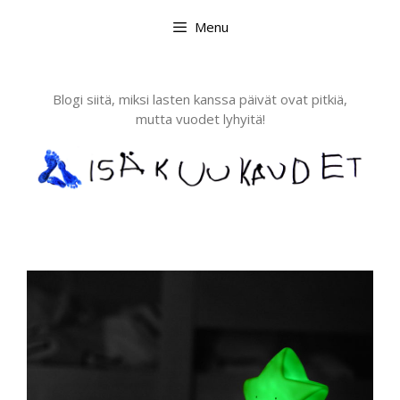
Skip
Menu
to
content
Blogi siitä, miksi lasten kanssa päivät ovat pitkiä,
mutta vuodet lyhyitä!