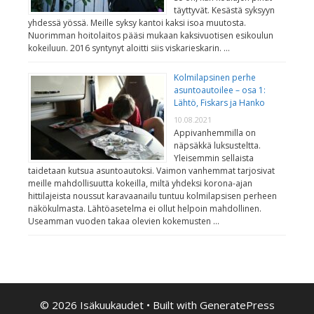
täyttyvät. Kesästä syksyyn
yhdessä yössä. Meille syksy kantoi kaksi isoa muutosta.
Nuorimman hoitolaitos pääsi mukaan kaksivuotisen esikoulun
kokeiluun. 2016 syntynyt aloitti siis viskarieskarin. …
Kolmilapsinen perhe
asuntoautoilee – osa 1:
Lähtö, Fiskars ja Hanko
10.08.2021
Appivanhemmilla on
näpsäkkä luksusteltta.
Yleisemmin sellaista
taidetaan kutsua asuntoautoksi. Vaimon vanhemmat tarjosivat
meille mahdollisuutta kokeilla, miltä yhdeksi korona-ajan
hittilajeista noussut karavaanailu tuntuu kolmilapsisen perheen
näkökulmasta. Lähtöasetelma ei ollut helpoin mahdollinen.
Useamman vuoden takaa olevien kokemusten …
© 2026 Isäkuukaudet
• Built with
GeneratePress