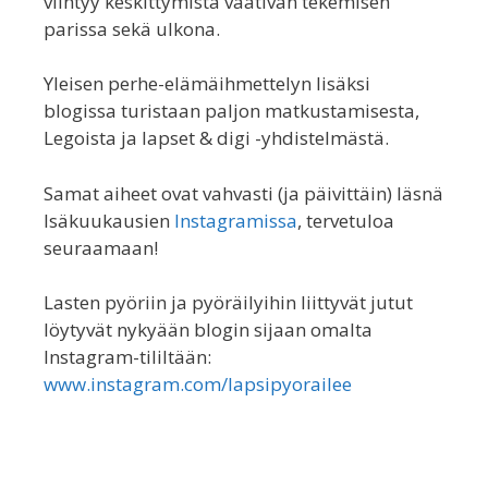
viihtyy keskittymistä vaativan tekemisen
parissa sekä ulkona.
Yleisen perhe-elämäihmettelyn lisäksi
blogissa turistaan paljon matkustamisesta,
Legoista ja lapset & digi -yhdistelmästä.
Samat aiheet ovat vahvasti (ja päivittäin) läsnä
Isäkuukausien
Instagramissa
, tervetuloa
seuraamaan!
Lasten pyöriin ja pyöräilyihin liittyvät jutut
löytyvät nykyään blogin sijaan omalta
Instagram-tililtään:
www.instagram.com/lapsipyorailee