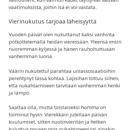
vaatimuksista, joihin isä ei voi vastata.
Vierinukutus tarjoaa läheisyyttä
Vuoden päivät olen nukuttanut kaksi vanhinta
pötköttelemällä heidän vieressään. Yleensä ensin
nuoremman kyljessä ja hänen rauhoituttuaan
vanhemman luona.
Väärin nukutettu! parahtaa uniassosiaatioihin
perehtynyt tässä kohtaa. Lapsihan tottuu siihen,
että nukahtamiseen tarvitaan vanhemman henki
ja lämpö.
Saattaa olla, mutta toistaiseksi homma on
toiminut hyvin. Vierekkäin jutellaan päivän
kuulumiset, sitten nuotinvieritän ja hetken
kuluttua nousen pois nukahtaneen tai ainakin