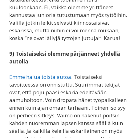
kuuloonkaan. Ei, vaikka olemme yrittäneet
kannustaa junioria tutustumaan myös tyttöihin.
Välillä jotkin leikit selvästi kiinnostaisivat
eskarissa, mutta niihin ei voi mennä mukaan,
koska “ne ovat lällyjä tyttöjen juttuja!”. Karua!
9) Toistaiseksi olemme pärjänneet yhdellä
autolla
Emme halua toista autoa
. Toistaiseksi
tavoitteessa on onnistuttu. Suurimmat tekijät
ovat, että poju pääsi eskaria edeltävään
aamuhoitoon. Voin dropata hänet työpaikalleen
ennen kuin ajan omaan tarhaani. Toinen iso syy
on perheen sitkeys. Vaimo on hakenut poitsin
kahden nuoremman lapsen kanssa säällä kuin
säällä. Ja kaikilla keleillä eskarilainen on myös