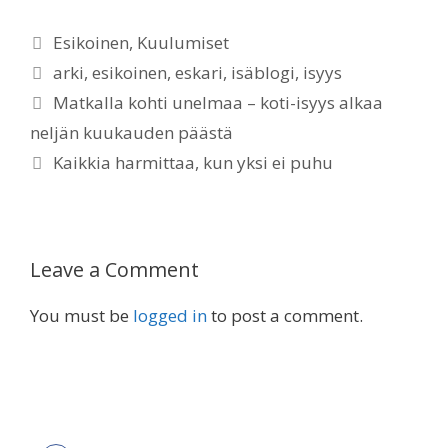
Categories
Esikoinen
,
Kuulumiset
Tags
arki
,
esikoinen
,
eskari
,
isäblogi
,
isyys
Matkalla kohti unelmaa – koti-isyys alkaa
neljän kuukauden päästä
Kaikkia harmittaa, kun yksi ei puhu
Leave a Comment
You must be
logged in
to post a comment.