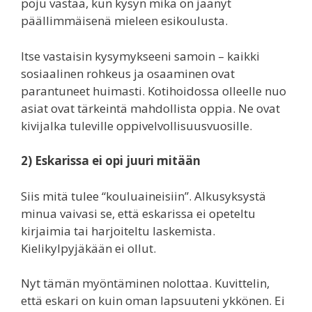
poju vastaa, kun kysyn mikä on jäänyt
päällimmäisenä mieleen esikoulusta.
Itse vastaisin kysymykseeni samoin – kaikki
sosiaalinen rohkeus ja osaaminen ovat
parantuneet huimasti. Kotihoidossa olleelle nuo
asiat ovat tärkeintä mahdollista oppia. Ne ovat
kivijalka tuleville oppivelvollisuusvuosille.
2) Eskarissa ei opi juuri mitään
Siis mitä tulee “kouluaineisiin”. Alkusyksystä
minua vaivasi se, että eskarissa ei opeteltu
kirjaimia tai harjoiteltu laskemista.
Kielikylpyjäkään ei ollut.
Nyt tämän myöntäminen nolottaa. Kuvittelin,
että eskari on kuin oman lapsuuteni ykkönen. Ei