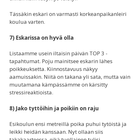
Tässäkin eskari on varmasti korkeanpaikanleiri
koulua varten.
7) Eskarissa on hyvä olla
Listaamme usein iltaisin päivän TOP 3 -
tapahtumat. Poju mainitsee eskarin lähes
poikkeuksetta. Kiinnostavuus näkyy
aamuissakin. Niitä on takana yli sata, mutta vain
muutamana kämpässämme on kärsitty
stressireaktioista.
8) Jako tyttöihin ja poikiin on raju
Esikoulun ensi metreillä poika puhui tytöistä ja
leikki heidän kanssaan. Nyt ollaan siis
takakaarteessa, eikä tuollainen tulisi