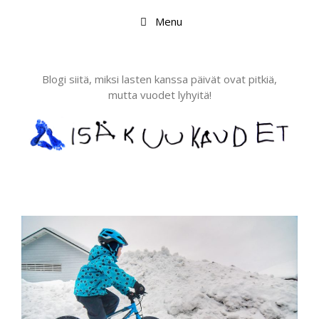
Skip
Menu
to
content
Blogi siitä, miksi lasten kanssa päivät ovat pitkiä,
mutta vuodet lyhyitä!