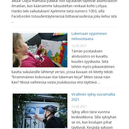
aikaa! Olipa mahtava paikka! Isot lupaukset täyttivät asuntoauton
ilmatilan, kun käänsimme luksusteltan renkaat kohti Lohjaa.
Hanko teki vaikutuksen! Ajelimme tietä numero 1050, sillä
Facebookin totuudentäyteisessä bittiavaruudessa joku kehui sitä
…
Lukemaan oppiminen
nelivuotiaana
16.09.2021
Tämän postauksen
aloitusotos on kuvattu
kuudes syyskuuta. Siitä
tehtiin myös pikaviestimen
kautta sukulaisille lähtenyt versio, jossa kuvaan oli liitetty teksti:
“Ensimmäinen kokonaan itse lukemani kirja!” Miten tässä näin
kävi? Missä vaiheessa vasta joulukuussa viisi täyttävä …
Virallinen syksy vuosimallia
2021
25.08.2021
Syksy alkoi tänä vuonna
keskiviikkona. Sillä syksyhän
se on, kun koulujen pihat
täyttyvät. Kesästä syksyyn