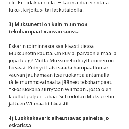
ole. Ei pidäkään olla. Eskarin antia ei mitata
luku-, kirjoitus- tai laskutaidolla.
3) Muksunetti on kuin mummon
tekohampaat vauvan suussa
Eskarin toiminnasta saa kivasti tietoa
Muksunetin kautta. On kuvia, päiväohjelmaa ja
jopa blogi! Mutta Muksunetin käyttäminen on
hirveää. Kuin yrittäisi saada hampaattoman
vauvan jauhamaan itse ruokansa antamalla
tälle mummovainaalta jääneet tekohampaat.
Ykkösluokalla siirrytään Wilmaan., josta olen
kuullut paljon pahaa. Silti odotan Muksunetin
jälkeen Wilmaa kiihkeästi!
4) Luokkakaverit aiheuttavat paineita jo
eskarissa