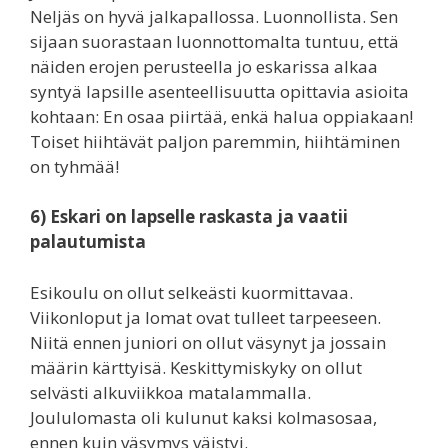
Neljäs on hyvä jalkapallossa. Luonnollista. Sen
sijaan suorastaan luonnottomalta tuntuu, että
näiden erojen perusteella jo eskarissa alkaa
syntyä lapsille asenteellisuutta opittavia asioita
kohtaan: En osaa piirtää, enkä halua oppiakaan!
Toiset hiihtävät paljon paremmin, hiihtäminen
on tyhmää!
6) Eskari on lapselle raskasta ja vaatii
palautumista
Esikoulu on ollut selkeästi kuormittavaa.
Viikonloput ja lomat ovat tulleet tarpeeseen.
Niitä ennen juniori on ollut väsynyt ja jossain
määrin kärttyisä. Keskittymiskyky on ollut
selvästi alkuviikkoa matalammalla.
Joululomasta oli kulunut kaksi kolmasosaa,
ennen kuin väsymys väistyi.