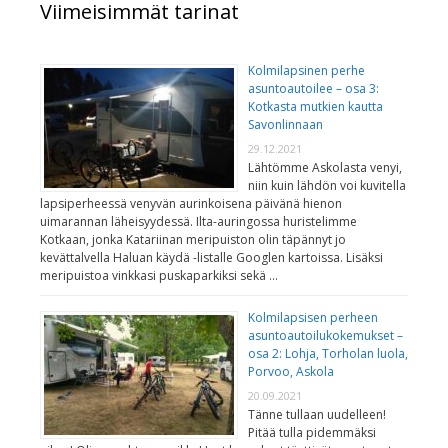
Viimeisimmät tarinat
Kolmilapsinen perhe
asuntoautoilee – osa 3:
Kotkasta mutkien kautta
Savonlinnaan
29.12.2021
Lähtömme Askolasta venyi,
niin kuin lähdön voi kuvitella
lapsiperheessä venyvän aurinkoisena päivänä hienon
uimarannan läheisyydessä. Ilta-auringossa huristelimme
Kotkaan, jonka Katariinan meripuiston olin täpännyt jo
kevättalvella Haluan käydä -listalle Googlen kartoissa. Lisäksi
meripuistoa vinkkasi puskaparkiksi sekä …
Kolmilapsisen perheen
asuntoautoilukokemukset –
osa 2: Lohja, Torholan luola,
Porvoo, Askola
20.09.2021
Tänne tullaan uudelleen!
Pitää tulla pidemmäksi