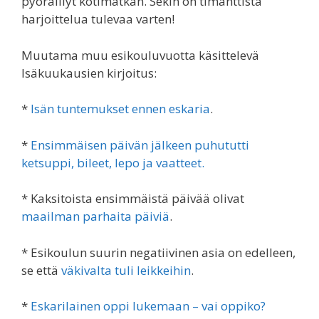
pyöräillyt kotimatkan. Sekin on timanttista
harjoittelua tulevaa varten!
Muutama muu esikouluvuotta käsittelevä
Isäkuukausien kirjoitus:
*
Isän tuntemukset ennen eskaria
.
*
Ensimmäisen päivän jälkeen puhututti
ketsuppi, bileet, lepo ja vaatteet.
* Kaksitoista ensimmäistä päivää olivat
maailman parhaita päiviä
.
* Esikoulun suurin negatiivinen asia on edelleen,
se että
väkivalta tuli leikkeihin
.
*
Eskarilainen oppi lukemaan – vai oppiko?