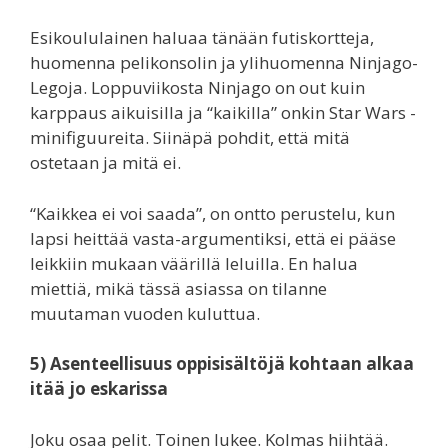
Esikoululainen haluaa tänään futiskortteja,
huomenna pelikonsolin ja ylihuomenna Ninjago-
Legoja. Loppuviikosta Ninjago on out kuin
karppaus aikuisilla ja “kaikilla” onkin Star Wars -
minifiguureita. Siinäpä pohdit, että mitä
ostetaan ja mitä ei.
“Kaikkea ei voi saada”, on ontto perustelu, kun
lapsi heittää vasta-argumentiksi, että ei pääse
leikkiin mukaan väärillä leluilla. En halua
miettiä, mikä tässä asiassa on tilanne
muutaman vuoden kuluttua.
5) Asenteellisuus oppisisältöjä kohtaan alkaa
itää jo eskarissa
Joku osaa pelit. Toinen lukee. Kolmas hiihtää.